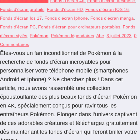
Fonds d'écran Pokémon
Fonds d'écran 4K
,
Fonds d'écran aesthetic
,
Fonds d'écran gratuits
,
Fonds d'écran HD
,
Fonds d'écran IOS 16
,
Fonds d'écran Ios 17
,
Fonds d'écran Iphone
,
Fonds d'écran manga
,
Fonds d'écran PC
,
Fonds d'écran pour ordinateurs portables
,
Fonds
d'écran stylés
,
Pokémon
,
Pokémon légendaires
Abe
3 juillet 2023
0
Commentaires
Êtes-vous un fan inconditionnel de Pokémon à la
recherche de fonds d’écran incroyables pour
personnaliser votre téléphone mobile (smartphones
Android et Iphone) ? Ne cherchez plus ! Dans cet
article, nous avons rassemblé une collection
époustouflante des plus beaux fonds d’écran Pokémon
en 4K, spécialement conçus pour ravir tous les
entraîneurs Pokémon. Plongez dans l’univers captivant
de ces adorables créatures et téléchargez gratuitement
dès maintenant les fonds d’écran qui feront briller votre