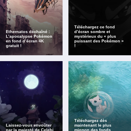
Téléchargez ce fond
Ethernatos déchaîné :
d’écran sombre et
L’apocalypse Pokémon
mystérieux du « plus
en fond d’écran 4K
puissant des Pokémon »
gratuit !
!
Téléchargez dès
Laissez-vous envoûter
maintenant le plus
par la majesté de Celebi
mignon des fonds