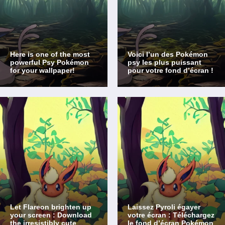
Here is one of the most
Voici l’un des Pokémon
powerful Psy Pokémon
psy les plus puissant
for your wallpaper!
pour votre fond d’écran !
Let Flareon brighten up
Laissez Pyroli égayer
your screen : Download
votre écran : Téléchargez
the irresistibly cute
le fond d’écran Pokémon