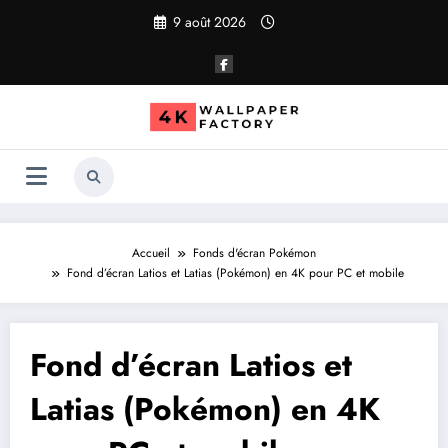
Aller
9 août 2026
au
contenu
Accueil
Fonds d'écran Pokémon
Fond d’écran Latios et Latias (Pokémon) en 4K pour PC et mobile
Fond d’écran Latios et
Latias (Pokémon) en 4K