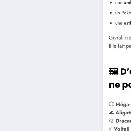
une
amb
un Pok
une
est
Givrali n’
Il le fait 
🖼️ 
ne p
💥
Méga-D
🌊
Aligat
🎨
Dracau
⚡
Voltali