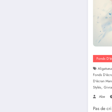
Fonds D'
Aligatueu
Fonds D'écr
D'écran Ma
,
Stylés
Givra
Abe
Pas de cri