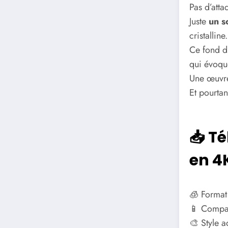
Pas d’atta
Juste
un s
cristalline.
Ce fond d’
qui évoque
Une œuvre 
Et pourta
📥 Té
en 4
🧊 Format
📱 Compat
🎨 Style a