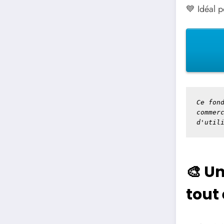
💙 Idéal 
Ce fond
commer
d'util
🎨 U
tout 