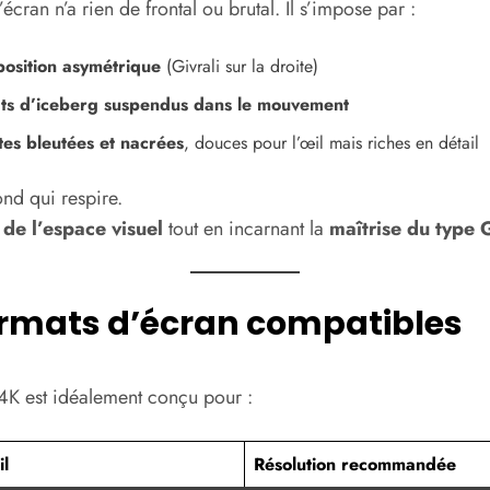
écran n’a rien de frontal ou brutal. Il s’impose par :
osition asymétrique
(Givrali sur la droite)
ats d’iceberg suspendus dans le mouvement
ntes bleutées et nacrées
, douces pour l’œil mais riches en détail
ond qui respire.
e
de l’espace visuel
tout en incarnant la
maîtrise du type 
ormats d’écran compatibles
 4K est idéalement conçu pour :
l
Résolution recommandée