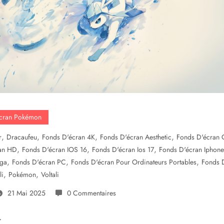
écran Pokémon
,
,
,
,
r
Dracaufeu
Fonds D'écran 4K
Fonds D'écran Aesthetic
Fonds D'écran G
,
,
,
an HD
Fonds D'écran IOS 16
Fonds D'écran Ios 17
Fonds D'écran Iphone
,
,
,
nga
Fonds D'écran PC
Fonds D'écran Pour Ordinateurs Portables
Fonds 
,
,
li
Pokémon
Voltali
21 Mai 2025
0 Commentaires
.