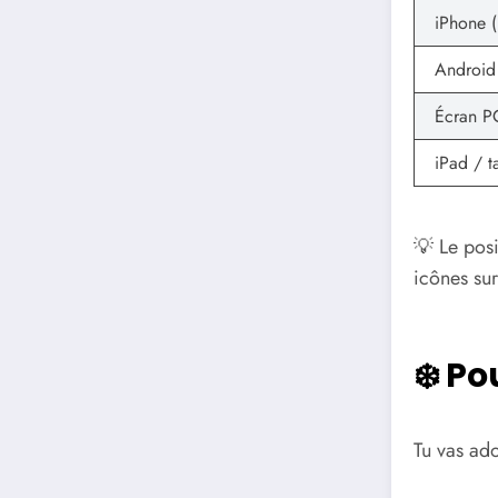
iPhone 
Android
Écran P
iPad / t
💡 Le pos
icônes sur
❄️ Po
Tu vas ado