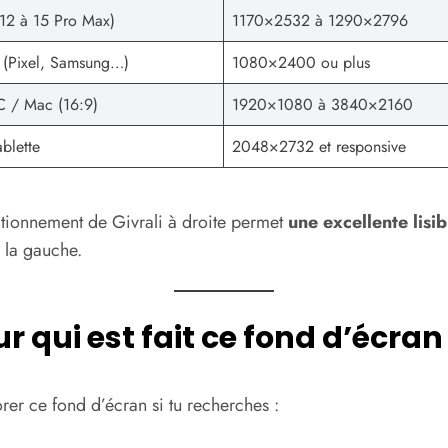
(12 à 15 Pro Max)
1170×2532 à 1290×2796
 (Pixel, Samsung…)
1080×2400 ou plus
C / Mac (16:9)
1920×1080 à 3840×2160
ablette
2048×2732 et responsive
itionnement de Givrali à droite permet
une excellente lisibi
 la gauche.
ur qui est fait ce fond d’écran
rer ce fond d’écran si tu recherches :