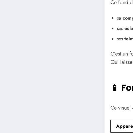
Ce fond d’
sa
comp
ses
écl
ses
tei
C’est un f
Qui laiss
📱 F
Ce visuel
Apparei