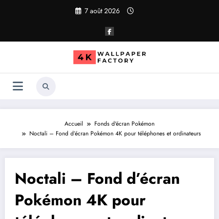
Aller
7 août 2026
au
contenu
Accueil
Fonds d'écran Pokémon
Noctali – Fond d’écran Pokémon 4K pour téléphones et ordinateurs
Noctali – Fond d’écran
Pokémon 4K pour