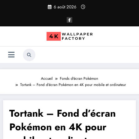
Aller
6 août 2026
au
contenu
Accueil
Fonds d'écran Pokémon
Tortank – Fond d’écran Pokémon en 4K pour mobile et ordinateur
Tortank – Fond d’écran
Pokémon en 4K pour