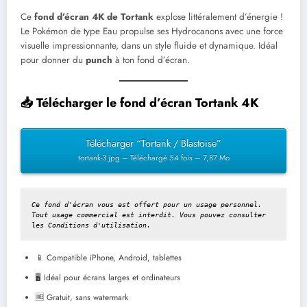
Ce
fond d’écran 4K de Tortank
explose littéralement d’énergie !
Le Pokémon de type Eau propulse ses Hydrocanons avec une force
visuelle impressionnante, dans un style fluide et dynamique. Idéal
pour donner du
punch
à ton fond d’écran.
📥 Télécharger le fond d’écran Tortank 4K
Télécharger “Tortank / Blastoise”
tortank-3.jpg – Téléchargé 54 fois – 7,87 Mo
Ce fond d'écran vous est offert pour un usage personnel. 
Tout usage commercial est interdit. Vous pouvez consulter 
les 
Conditions d'utilisation
.
📱 Compatible iPhone, Android, tablettes
🖥️ Idéal pour écrans larges et ordinateurs
🆓 Gratuit, sans watermark