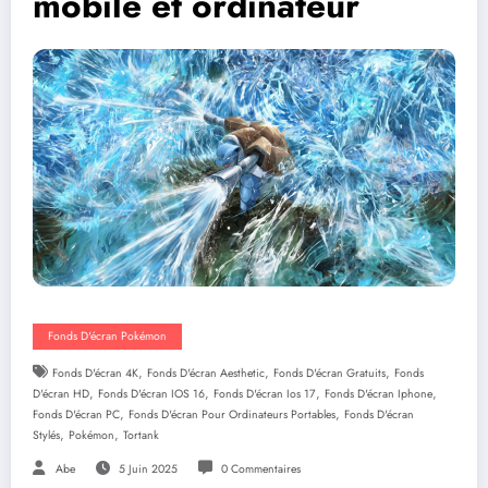
mobile et ordinateur
Fonds D'écran Pokémon
,
,
,
Fonds D'écran 4K
Fonds D'écran Aesthetic
Fonds D'écran Gratuits
Fonds
,
,
,
,
D'écran HD
Fonds D'écran IOS 16
Fonds D'écran Ios 17
Fonds D'écran Iphone
,
,
Fonds D'écran PC
Fonds D'écran Pour Ordinateurs Portables
Fonds D'écran
,
,
Stylés
Pokémon
Tortank
Abe
5 Juin 2025
0 Commentaires