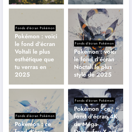
Fonds d’écran Pokémon
Pokémon : voici
le fond d’écran
Fonds d’écran Pokémon
Voltali le plus
Pokémon : voici
esthétique que
le fond d’écran
tu verras en
Noctali le plus
2025
stylé de 2025
Fonds d’écran Pokémon
Pokémon : ce
fond d’écran 4K
Fonds d’écran Pokémon
Pokémon : ce
de Méga-
fond d’écran
Dracaufeu X est