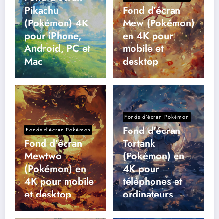
Pikachu
Fond d’écran
(Pokémon) 4K
Mew (Pokémon)
pour iPhone,
en 4K pour
Android, PC et
mobile et
Mac
desktop
Fonds d’écran Pokémon
Fond d’écran
Fonds d’écran Pokémon
Fond d’écran
Tortank
Mewtwo
(Pokémon) en
(Pokémon) en
4K pour
4K pour mobile
téléphones et
et desktop
ordinateurs