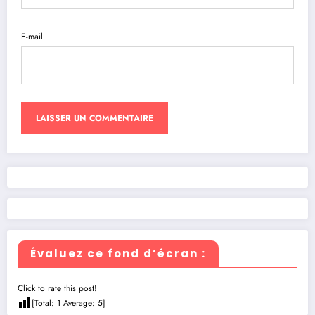
E-mail
Évaluez ce fond d’écran :
Click to rate this post!
[Total:
1
Average:
5
]