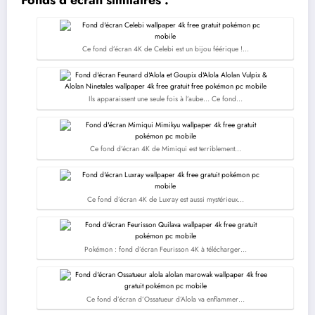
a
w
m
h
o
e
n
h
c
i
a
a
p
s
a
a
e
t
i
t
y
s
p
r
Ce fond d’écran 4K de Celebi est un bijou féérique !…
b
t
l
s
L
e
c
e
o
e
A
i
n
h
Ils apparaissent une seule fois à l’aube… Ce fond…
o
r
p
n
g
a
k
p
k
e
t
Ce fond d’écran 4K de Mimiqui est terriblement…
r
Ce fond d’écran 4K de Luxray est aussi mystérieux…
Pokémon : fond d’écran Feurisson 4K à télécharger…
Ce fond d’écran d’Ossatueur d’Alola va enflammer…