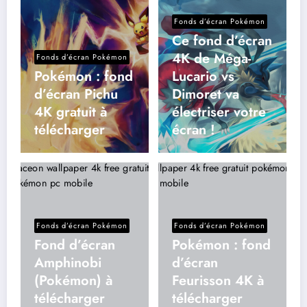
Fonds d’écran Pokémon
Ce fond d’écran
4K de Méga-
Fonds d’écran Pokémon
Pokémon : fond
Lucario vs
d’écran Pichu
Dimoret va
4K gratuit à
électriser votre
télécharger
écran !
Fonds d’écran Pokémon
Fonds d’écran Pokémon
Fond d’écran
Pokémon : fond
Amphinobi
d’écran
(Pokémon) à
Feurisson 4K à
télécharger
télécharger