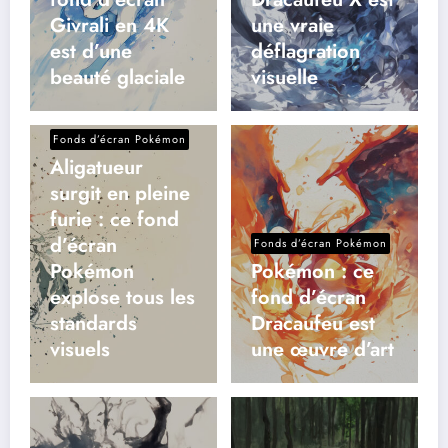
Givrali en 4K
une vraie
est d’une
déflagration
beauté glaciale
visuelle
Fonds d’écran Pokémon
Aligatueur
surgit en pleine
furie : ce fond
d’écran
Fonds d’écran Pokémon
Pokémon
Pokémon : ce
explose tous les
fond d’écran
standards
Dracaufeu est
visuels
une œuvre d’art