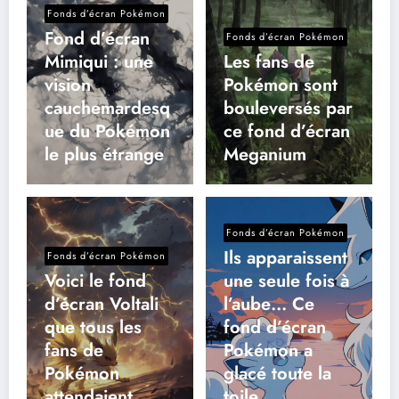
Fonds d’écran Pokémon
Fond d’écran
Fonds d’écran Pokémon
Mimiqui : une
Les fans de
vision
Pokémon sont
cauchemardesq
bouleversés par
ue du Pokémon
ce fond d’écran
le plus étrange
Meganium
Fonds d’écran Pokémon
Ils apparaissent
Fonds d’écran Pokémon
Voici le fond
une seule fois à
d’écran Voltali
l’aube… Ce
que tous les
fond d’écran
fans de
Pokémon a
Pokémon
glacé toute la
attendaient
toile