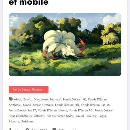
et mobile
Fonds D'écran Pokémon
,
,
,
,
,
Absol
Draco
Dracolosse
Feunard
Fonds D'écran 4K
Fonds D'écran
,
,
,
,
Aesthetic
Fonds D'écran Gratuits
Fonds D'écran HD
Fonds D'écran IOS 16
,
,
,
Fonds D'écran Ios 17
Fonds D'écran Iphone
Fonds D'écran PC
Fonds D'écran
,
,
,
,
,
Pour Ordinateurs Portables
Fonds D'écran Stylés
Givrali
Goupix
Lugia
,
Pikachu
Pokémon