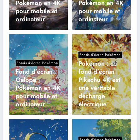
Pokémon en 4K
Pokémon en 4K
pour mobile et
pour mobile et
ordinateur
ordinateur
Fonds d’écran Pokémon
Pokémon : ce
Fonds d’écran Pokémon
Fond d’écran
fond d’écran
Galopa
Pikachu 4K est
Pokémon en 4K
une véritable
pour mobile et
décharge
ordinateur
électrique
Fonds d’écran Pokémon