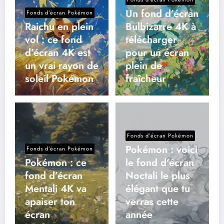
Un fond d’écran
Fonds d’écran Pokémon
Raichu en plein
Bulbizarre 4K à
vol : ce fond
télécharger
d’écran 4K est
pour un écran
un vrai rayon de
plein de
soleil Pokémon
fraîcheur
Fonds d’écran Pokémon
Pokémon : voici
Fonds d’écran Pokémon
Pokémon : ce
le fond d’écran
fond d’écran
Noctali le plus
Mentali 4K va
élégant que tu
apaiser ton
verras cette
écran
année