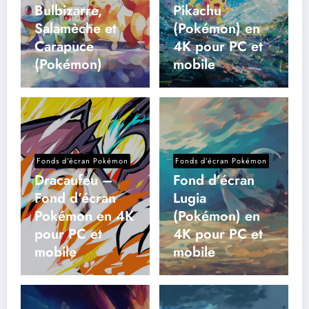
Bulbizarre,
Pikachu
Salamèche et
(Pokémon) en
Carapuce
4K pour PC et
(Pokémon)
mobile
Fonds d’écran Pokémon
Fonds d’écran Pokémon
Dracaufeu –
Fond d’écran
Fond d’écran
Lugia
Pokémon en 4K
(Pokémon) en
pour PC et
4K pour PC et
mobile
mobile