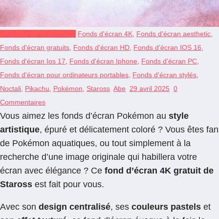
Fonds d'écran Pokémon
Fonds d'écran 4K
,
Fonds d'écran aesthetic
,
Fonds d'écran gratuits
,
Fonds d'écran HD
,
Fonds d'écran IOS 16
,
Fonds d'écran Ios 17
,
Fonds d'écran Iphone
,
Fonds d'écran PC
,
Fonds d'écran pour ordinateurs portables
,
Fonds d'écran stylés
,
Noctali
,
Pikachu
,
Pokémon
,
Staross
Abe
29 avril 2025
0
Commentaires
Vous aimez les fonds d’écran Pokémon au
style
artistique
, épuré et délicatement coloré ? Vous êtes fan
de Pokémon aquatiques, ou tout simplement à la
recherche d’une image originale qui habillera votre
écran avec élégance ? Ce
fond d’écran 4K gratuit de
Staross
est fait pour vous.
Avec son
design centralisé
, ses
couleurs pastels
et