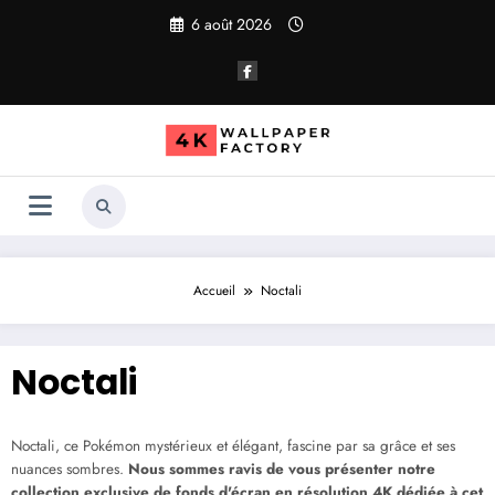
Aller
6 août 2026
au
contenu
Accueil
Noctali
Noctali
Noctali, ce Pokémon mystérieux et élégant, fascine par sa grâce et ses
nuances sombres.
Nous sommes ravis de vous présenter notre
collection exclusive de fonds d'écran en résolution 4K dédiée à cet