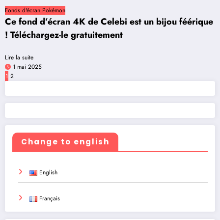
Fonds d'écran Pokémon
Ce fond d’écran 4K de Celebi est un bijou féérique
! Téléchargez-le gratuitement
Lire la suite
1 mai 2025
Pagination
1
2
des
publications
Change to english
English
Français