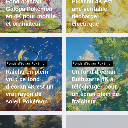
Fond d’écran
Pikachu 4K est
Galopa Pokémon
une véritable
en 4K pour mobile
décharge
et ordinateur
électrique
Fonds d’écran Pokémon
Fonds d’écran Pokémon
Raichu en plein
Un fond d’écran
vol : ce fond
Bulbizarre 4K à
d’écran 4K est un
télécharger pour
vrai rayon de
un écran plein de
soleil Pokémon
fraîcheur