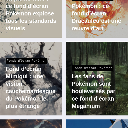
ce fond d’écran
Pokémon : ce
Pokémon explose
fond d’écran
tous les standards
Dracaufeu est une
visuels
œuvre d’art
Fonds d’écran Pokémon
Fond d’écran
Fonds d’écran Pokémon
Mimiqui : une
Les fans de
vision
Pokémon sont
cauchemardesque
bouleversés par
du Pokémon le
ce fond d’écran
plus étrange
Meganium