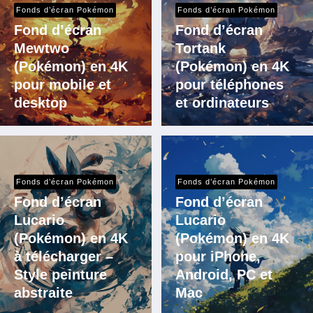
Fonds d’écran Pokémon
Fonds d’écran Pokémon
Fond d’écran
Fond d’écran
Mewtwo
Tortank
(Pokémon) en 4K
(Pokémon) en 4K
pour mobile et
pour téléphones
desktop
et ordinateurs
Fonds d’écran Pokémon
Fonds d’écran Pokémon
Fond d’écran
Fond d’écran
Lucario
Lucario
(Pokémon) en 4K
(Pokémon) en 4K
à télécharger –
pour iPhone,
Style peinture
Android, PC et
abstraite
Mac