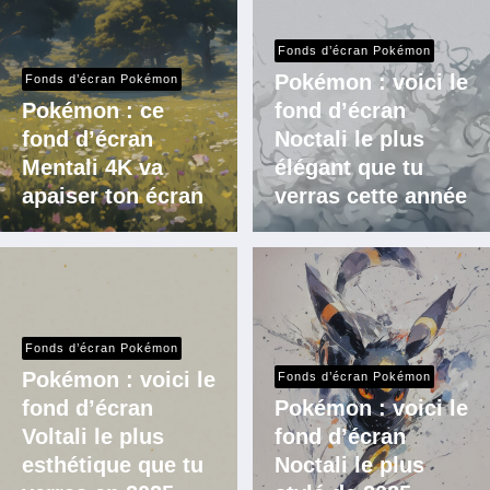
Fonds d’écran Pokémon
Pokémon : voici le
Fonds d’écran Pokémon
Pokémon : ce
fond d’écran
fond d’écran
Noctali le plus
Mentali 4K va
élégant que tu
apaiser ton écran
verras cette année
Fonds d’écran Pokémon
Pokémon : voici le
Fonds d’écran Pokémon
fond d’écran
Pokémon : voici le
Voltali le plus
fond d’écran
esthétique que tu
Noctali le plus