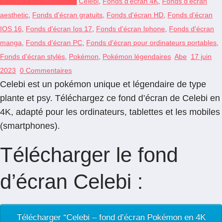
Fonds d'écran Pokémon
Celebi
,
Fonds d'écran 4K
,
Fonds d'écran
aesthetic
,
Fonds d'écran gratuits
,
Fonds d'écran HD
,
Fonds d'écran
IOS 16
,
Fonds d'écran Ios 17
,
Fonds d'écran Iphone
,
Fonds d'écran
manga
,
Fonds d'écran PC
,
Fonds d'écran pour ordinateurs portables
,
Fonds d'écran stylés
,
Pokémon
,
Pokémon légendaires
Abe
17 juin
2023
0 Commentaires
Celebi est un pokémon unique et légendaire de type
plante et psy. Téléchargez ce fond d’écran de Celebi en
4K, adapté pour les ordinateurs, tablettes et les mobiles
(smartphones).
Télécharger le fond
d’écran Celebi :
Télécharger “Celebi – fond d’écran Pokémon en 4K