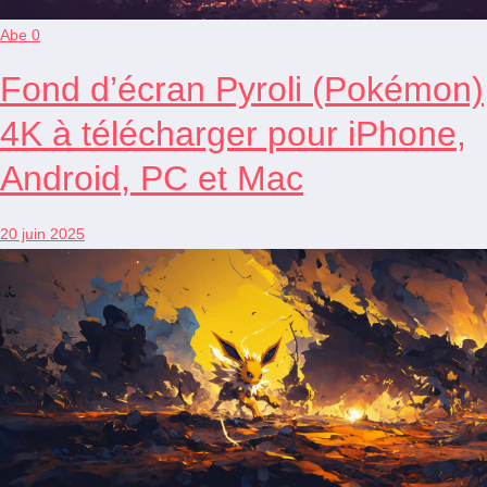
Abe
0
Fond d’écran Pyroli (Pokémon)
4K à télécharger pour iPhone,
Android, PC et Mac
20 juin 2025