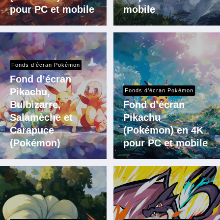
pour PC et mobile
mobile
Fonds d’écran Pokémon
Fond d’écran
Pikachu,
Fonds d’écran Pokémon
Bulbizarre,
Fond d’écran
Salamèche et
Pikachu
Carapuce
(Pokémon) en 4K
(Pokémon)
pour PC et mobile