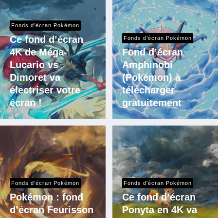
Fonds d’écran Pokémon
Ce fond d’écran
Fonds d’écran Pokémon
4K de Méga-
Fond d’écran
Lucario vs
Amphinobi
Dimoret va
(Pokémon) à
électriser votre
télécharger
écran !
gratuitement
Fonds d’écran Pokémon
Fonds d’écran Pokémon
Pokémon : fond
Ce fond d’écran
d’écran Feurisson
Ponyta en 4K va