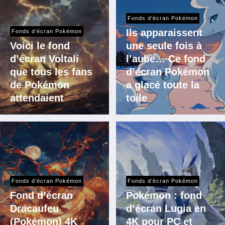
Fonds d’écran Pokémon
Ils apparaissent
Fonds d’écran Pokémon
Voici le fond
une seule fois à
d’écran Voltali
l’aube… Ce fond
que tous les fans
d’écran Pokémon
de Pokémon
a glacé toute la
attendaient
toile
Fonds d’écran Pokémon
Fonds d’écran Pokémon
Fond d’écran
Pokémon : fond
Dracaufeu
d’écran Lugia en
(Pokémon) 4K
4K pour PC et