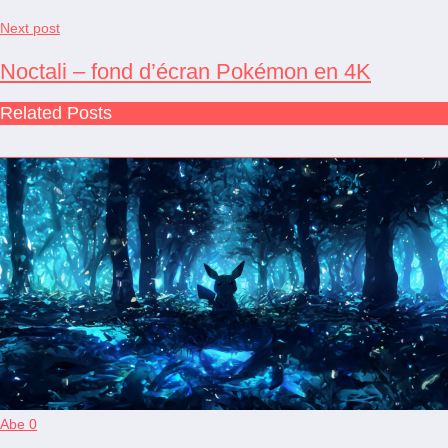
Next post
Noctali – fond d’écran Pokémon en 4K
Related Posts
Abe
0