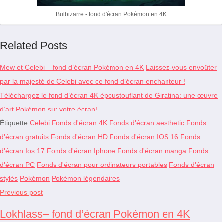
Bulbizarre - fond d'écran Pokémon en 4K
Related Posts
Mew et Celebi – fond d’écran Pokémon en 4K
Laissez-vous envoûter
par la majesté de Celebi avec ce fond d’écran enchanteur !
Téléchargez le fond d’écran 4K époustouflant de Giratina: une œuvre
d’art Pokémon sur votre écran!
Étiquette
Celebi
Fonds d'écran 4K
Fonds d'écran aesthetic
Fonds
d'écran gratuits
Fonds d'écran HD
Fonds d'écran IOS 16
Fonds
d'écran Ios 17
Fonds d'écran Iphone
Fonds d'écran manga
Fonds
d'écran PC
Fonds d'écran pour ordinateurs portables
Fonds d'écran
stylés
Pokémon
Pokémon légendaires
Previous post
Lokhlass– fond d’écran Pokémon en 4K