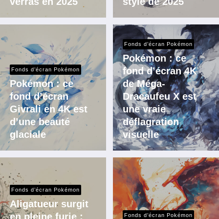
verras en 2025
stylé de 2025
Fonds d’écran Pokémon
Pokémon : ce
fond d’écran 4K
Fonds d’écran Pokémon
Pokémon : ce
de Méga-
fond d’écran
Dracaufeu X est
Givrali en 4K est
une vraie
d’une beauté
déflagration
glaciale
visuelle
Fonds d’écran Pokémon
Aligatueur surgit
en pleine furie :
Fonds d’écran Pokémon