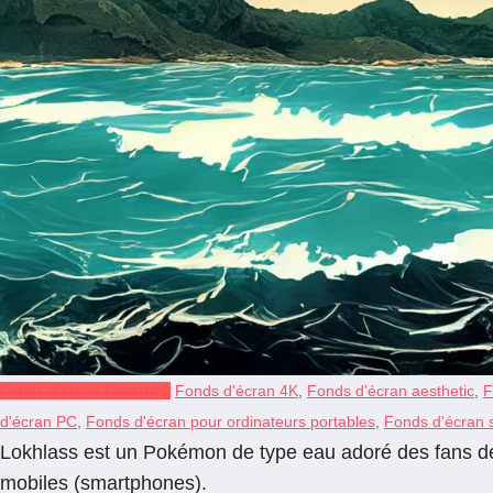
Fonds d'écran Pokémon
Fonds d'écran 4K
,
Fonds d'écran aesthetic
,
F
d'écran PC
,
Fonds d'écran pour ordinateurs portables
,
Fonds d'écran s
Lokhlass est un Pokémon de type eau adoré des fans de l
mobiles (smartphones).