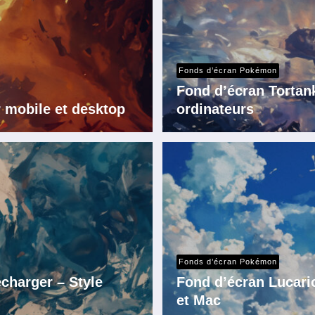
Fonds d’écran Pokémon
Fond d’écran Tortan
 mobile et desktop
ordinateurs
Fonds d’écran Pokémon
charger – Style
Fond d’écran Lucari
et Mac