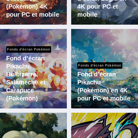
(Pokémon) 4K
4K pour PC et
pour PC et mobile
mobile
Fonds d’écran Pokémon
Fond d’écran
Pikachu,
Fonds d’écran Pokémon
Bulbizarre,
Fond d’écran
Salamèche et
Pikachu
Carapuce
(Pokémon) en 4K
(Pokémon)
pour PC et mobile