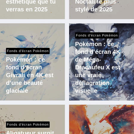
esthétique que tu
Noctali le plus
verras en 2025
stylé de 2025
Fonds d’écran Pokémon
Pokémon : ce
fond d’écran 4K
Fonds d’écran Pokémon
Pokémon : ce
de Méga-
fond d’écran
Dracaufeu X est
Givrali en 4K est
une vraie
d’une beauté
déflagration
glaciale
visuelle
Fonds d’écran Pokémon
Aligatueur surgit