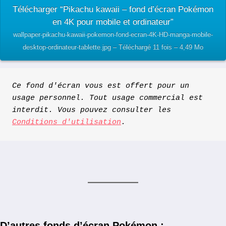
Télécharger “Pikachu kawaii – fond d’écran Pokémon
en 4K pour mobile et ordinateur”
wallpaper-pikachu-kawaii-pokemon-fond-ecran-4K-HD-manga-mobile-
desktop-ordinateur-tablette.jpg – Téléchargé 11 fois – 4,49 Mo
Ce fond d'écran vous est offert pour un 
usage personnel. Tout usage commercial est 
interdit. Vous pouvez consulter les 
Conditions d'utilisation
.
D’autres fonds d’écran Pokémon :