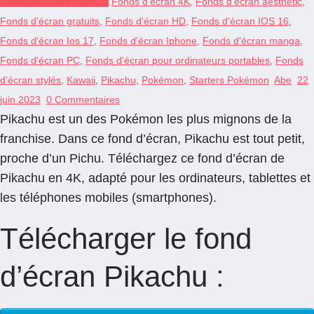
Fonds d'écran Pokémon
Fonds d'écran 4K
,
Fonds d'écran aesthetic
,
Fonds d'écran gratuits
,
Fonds d'écran HD
,
Fonds d'écran IOS 16
,
Fonds d'écran Ios 17
,
Fonds d'écran Iphone
,
Fonds d'écran manga
,
Fonds d'écran PC
,
Fonds d'écran pour ordinateurs portables
,
Fonds
d'écran stylés
,
Kawaii
,
Pikachu
,
Pokémon
,
Starters Pokémon
Abe
22
juin 2023
0 Commentaires
Pikachu est un des Pokémon les plus mignons de la
franchise. Dans ce fond d’écran, Pikachu est tout petit,
proche d’un Pichu. Téléchargez ce fond d’écran de
Pikachu en 4K, adapté pour les ordinateurs, tablettes et
les téléphones mobiles (smartphones).
Télécharger le fond
d’écran Pikachu :