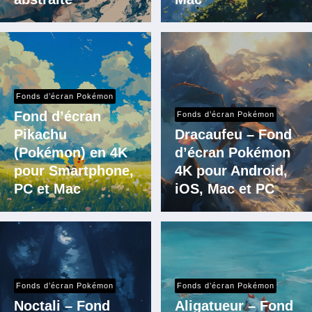
Fonds d’écran Pokémon
Fond d’écran
Fonds d’écran Pokémon
Pikachu
Dracaufeu – Fond
(Pokémon) en 4K
d’écran Pokémon
pour Smartphone,
4K pour Android,
PC et Mac
iOS, Mac et PC
Fonds d’écran Pokémon
Fonds d’écran Pokémon
Noctali – Fond
Aligatueur – Fond