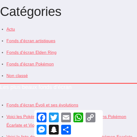
Catégories
Actu
Fonds d'écran artistiques
Fonds d'écran Elden Ring
Fonds d'écran Pokémon
Non classé
Les plus beaux fonds d’écran
Fonds d’écran Évoli et ses évolutions
F
T
E
W
C
Voici les Pokémon que vous pouvez transférer dans Pokémon
a
w
m
h
o
c
i
a
a
p
Écarlate et Violet
M
S
S
e
t
i
t
y
e
n
h
b
t
l
s
L
Voici la liste des nouveaux Pokémon ajoutés à Pokémon Ecarlate