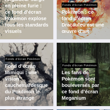
en pleine furie :
Fonds d’écran Pokémon
ce fond d’écran
Pokémon : ce
Pokémon explose
fond d’écran
tous les standards
Dracaufeu est une
visuels
œuvre d’art
Fonds d’écran Pokémon
Fond d’écran
Fonds d’écran Pokémon
Mimiqui : une
Les fans de
vision
Pokémon sont
cauchemardesque
bouleversés par
du Pokémon le
ce fond d’écran
plus étrange
Meganium