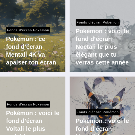
Fonds d’écran Pokémon
Pokémon : voici le
Fonds d’écran Pokémon
Pokémon : ce
fond d’écran
fond d’écran
Noctali le plus
Mentali 4K va
élégant que tu
apaiser ton écran
verras cette année
Fonds d’écran Pokémon
Pokémon : voici le
Fonds d’écran Pokémon
fond d’écran
Pokémon : voici le
Voltali le plus
fond d’écran