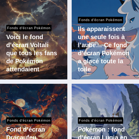
Fonds d’écran Pokémon
Ils apparaissent
Fonds d’écran Pokémon
Voici le fond
une seule fois à
d’écran Voltali
l’aube… Ce fond
que tous les fans
d’écran Pokémon
de Pokémon
a glacé toute la
attendaient
toile
Fonds d’écran Pokémon
Fonds d’écran Pokémon
Fond d’écran
Pokémon : fond
Dracaufeu
d’écran Lugia en