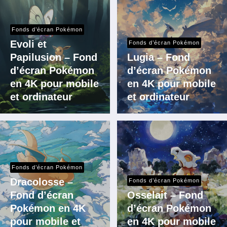
Fonds d’écran Pokémon
Evoli et
Fonds d’écran Pokémon
Papilusion – Fond
Lugia – Fond
d’écran Pokémon
d’écran Pokémon
en 4K pour mobile
en 4K pour mobile
et ordinateur
et ordinateur
Fonds d’écran Pokémon
Dracolosse –
Fonds d’écran Pokémon
Fond d’écran
Osselait – Fond
Pokémon en 4K
d’écran Pokémon
pour mobile et
en 4K pour mobile