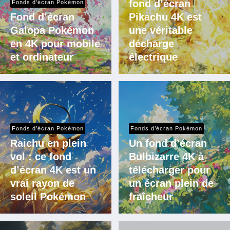
fond d’écran
Fonds d’écran Pokémon
Fond d’écran
Pikachu 4K est
Galopa Pokémon
une véritable
en 4K pour mobile
décharge
et ordinateur
électrique
Fonds d’écran Pokémon
Fonds d’écran Pokémon
Raichu en plein
Un fond d’écran
vol : ce fond
Bulbizarre 4K à
d’écran 4K est un
télécharger pour
vrai rayon de
un écran plein de
soleil Pokémon
fraîcheur