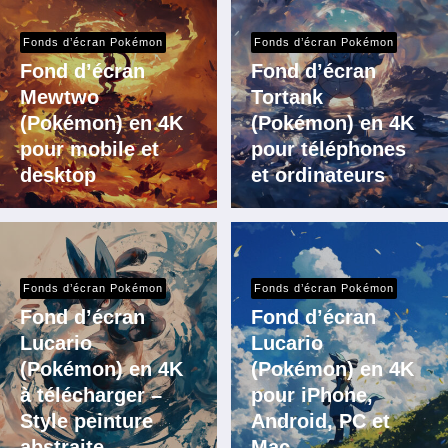
Fonds d’écran Pokémon
Fonds d’écran Pokémon
Fond d’écran
Fond d’écran
Mewtwo
Tortank
(Pokémon) en 4K
(Pokémon) en 4K
pour mobile et
pour téléphones
desktop
et ordinateurs
Fonds d’écran Pokémon
Fonds d’écran Pokémon
Fond d’écran
Fond d’écran
Lucario
Lucario
(Pokémon) en 4K
(Pokémon) en 4K
à télécharger –
pour iPhone,
Style peinture
Android, PC et
abstraite
Mac