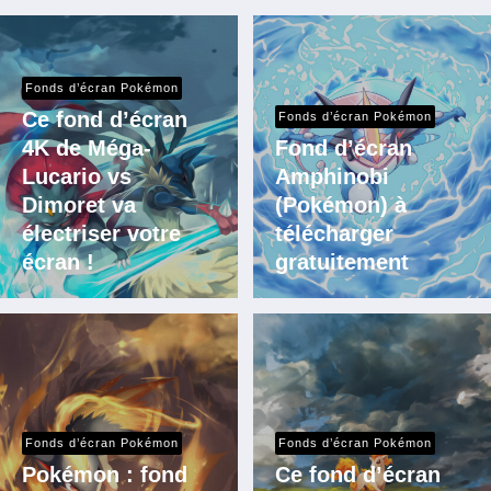
Fonds d’écran Pokémon
Ce fond d’écran
Fonds d’écran Pokémon
4K de Méga-
Fond d’écran
Lucario vs
Amphinobi
Dimoret va
(Pokémon) à
électriser votre
télécharger
écran !
gratuitement
Fonds d’écran Pokémon
Fonds d’écran Pokémon
Pokémon : fond
Ce fond d’écran