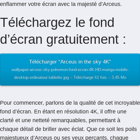
enflammer votre écran avec la majesté d’Arceus.
Téléchargez le fond
d’écran gratuitement :
Télécharger “Arceus in the sky 4K”
wallpaper-arceus-sky-pokemon-fond-ecran-4K-HD-manga-mobile-
desktop-ordinateur-tablette.jpg – Téléchargé 61 fois – 3,45 Mo
Pour commencer, parlons de la qualité de cet incroyable
fond d’écran. En étant en résolution 4K, il offre une
clarté et une netteté remarquables, permettant à
chaque détail de briller avec éclat. Que ce soit les poils
majestueux d’Arceus ou ses yeux perçants, chaque