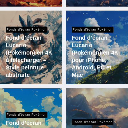
Fonds d’écran Pokémon
Fonds d’écran Pokémon
Fond d’écran
Fond d’écran
Lucario
Lucario
(Pokémon) en 4K
(Pokémon) en 4K
à télécharger –
pour iPhone,
Style peinture
Android, PC et
abstraite
Mac
Fonds d’écran Pokémon
Fond d’écran
Fonds d’écran Pokémon