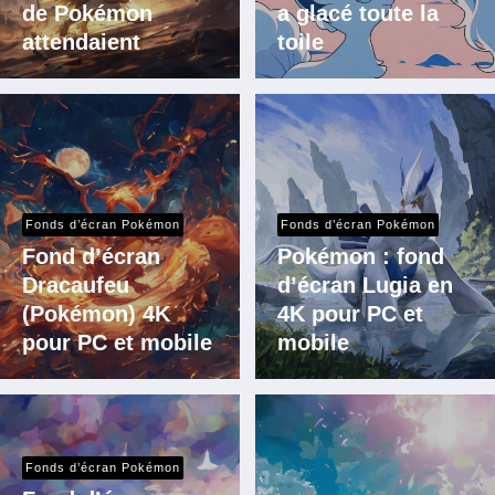
de Pokémon
a glacé toute la
attendaient
toile
Fonds d’écran Pokémon
Fonds d’écran Pokémon
Fond d’écran
Pokémon : fond
Dracaufeu
d’écran Lugia en
(Pokémon) 4K
4K pour PC et
pour PC et mobile
mobile
Fonds d’écran Pokémon