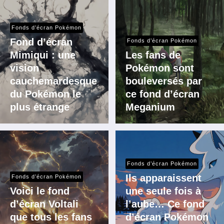
Fonds d’écran Pokémon
Fond d’écran
Fonds d’écran Pokémon
Mimiqui : une
Les fans de
vision
Pokémon sont
cauchemardesque
bouleversés par
du Pokémon le
ce fond d’écran
plus étrange
Meganium
Fonds d’écran Pokémon
Ils apparaissent
Fonds d’écran Pokémon
Voici le fond
une seule fois à
d’écran Voltali
l’aube… Ce fond
que tous les fans
d’écran Pokémon