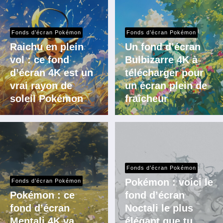
Fonds d’écran Pokémon
Fonds d’écran Pokémon
Raichu en plein
Un fond d’écran
vol : ce fond
Bulbizarre 4K à
d’écran 4K est un
télécharger pour
vrai rayon de
un écran plein de
soleil Pokémon
fraîcheur
Fonds d’écran Pokémon
Pokémon : voici le
Fonds d’écran Pokémon
Pokémon : ce
fond d’écran
fond d’écran
Noctali le plus
Mentali 4K va
élégant que tu