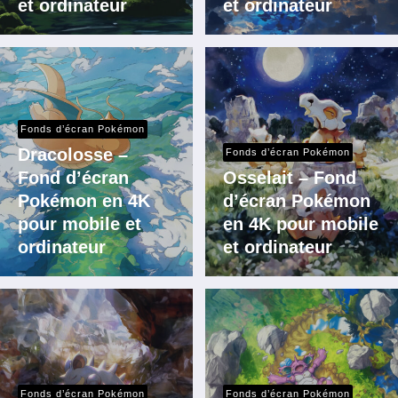
et ordinateur
et ordinateur
Fonds d’écran Pokémon
Dracolosse –
Fonds d’écran Pokémon
Fond d’écran
Osselait – Fond
Pokémon en 4K
d’écran Pokémon
pour mobile et
en 4K pour mobile
ordinateur
et ordinateur
Fonds d’écran Pokémon
Fonds d’écran Pokémon