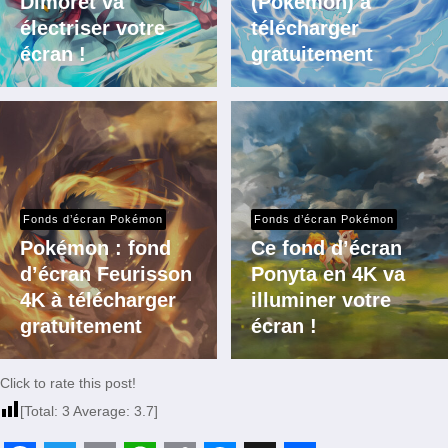
Dimoret va
(Pokémon) à
électriser votre
télécharger
écran !
gratuitement
Fonds d’écran Pokémon
Fonds d’écran Pokémon
Pokémon : fond
Ce fond d’écran
d’écran Feurisson
Ponyta en 4K va
4K à télécharger
illuminer votre
gratuitement
écran !
Click to rate this post!
[Total:
3
Average:
3.7
]