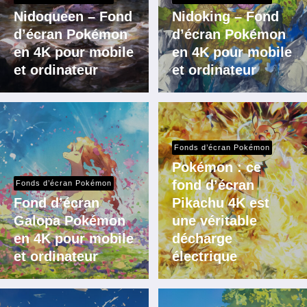
Nidoqueen – Fond
Nidoking – Fond
d’écran Pokémon
d’écran Pokémon
en 4K pour mobile
en 4K pour mobile
et ordinateur
et ordinateur
Fonds d’écran Pokémon
Pokémon : ce
fond d’écran
Fonds d’écran Pokémon
Fond d’écran
Pikachu 4K est
Galopa Pokémon
une véritable
en 4K pour mobile
décharge
et ordinateur
électrique