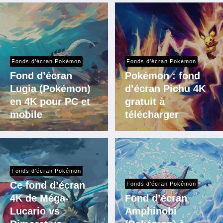
Fonds d’écran Pokémon
Fonds d’écran Pokémon
Fond d’écran
Pokémon : fond
Lugia (Pokémon)
d’écran Pichu 4K
en 4K pour PC et
gratuit à
mobile
télécharger
Fonds d’écran Pokémon
Ce fond d’écran
Fonds d’écran Pokémon
4K de Méga-
Fond d’écran
Lucario vs
Amphinobi