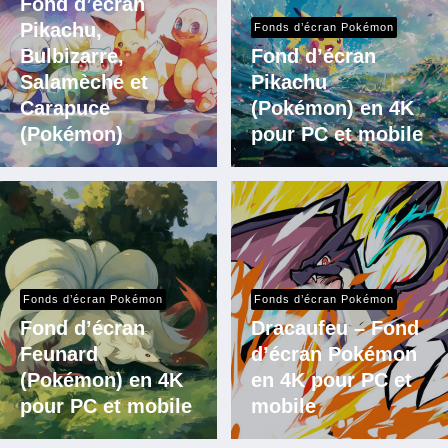
Fond d’écran
Pikachu,
Fonds d’écran Pokémon
Bulbizarre,
Fond d’écran
Salamèche et
Pikachu
Carapuce
(Pokémon) en 4K
(Pokémon)
pour PC et mobile
Fonds d’écran Pokémon
Fonds d’écran Pokémon
Fond d’écran
Dracaufeu – Fond
Feunard
d’écran Pokémon
(Pokémon) en 4K
en 4K pour PC et
pour PC et mobile
mobile