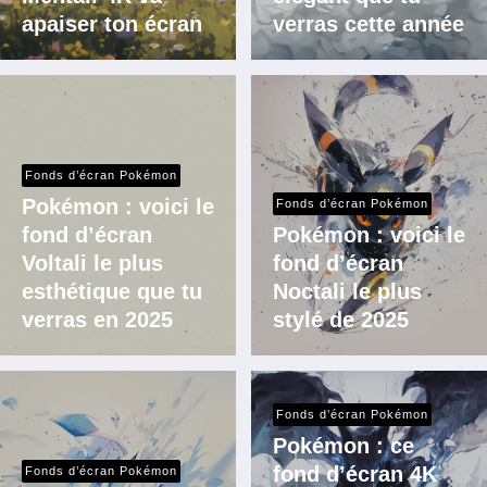
apaiser ton écran
verras cette année
Fonds d’écran Pokémon
Pokémon : voici le
Fonds d’écran Pokémon
fond d’écran
Pokémon : voici le
Voltali le plus
fond d’écran
esthétique que tu
Noctali le plus
verras en 2025
stylé de 2025
Fonds d’écran Pokémon
Pokémon : ce
fond d’écran 4K
Fonds d’écran Pokémon