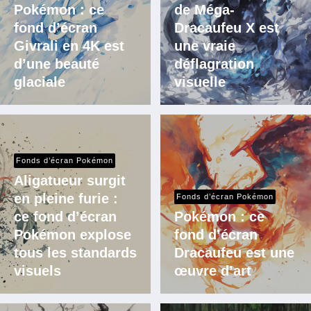
Pokémon : ce
de Méga-
fond d’écran
Dracaufeu X est
Givrali en 4K est
une vraie
d’une beauté
déflagration
glaciale
visuelle
Fonds d’écran Pokémon
Aligatueur surgit
en pleine furie :
Fonds d’écran Pokémon
ce fond d’écran
Pokémon : ce
Pokémon explose
fond d’écran
tous les standards
Dracaufeu est une
visuels
œuvre d’art