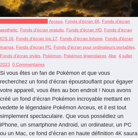
Fonds d'écran Pokémon
Arceus
,
Fonds d'écran 4K
,
Fonds d'écran
aesthetic
,
Fonds d'écran gratuits
,
Fonds d'écran HD
,
Fonds d'écran
IOS 16
,
Fonds d'écran Ios 17
,
Fonds d'écran Iphone
,
Fonds d'écran
manga
,
Fonds d'écran PC
,
Fonds d'écran pour ordinateurs portables
,
Fonds d'écran stylés
,
Pokémon
,
Pokémon légendaires
Abe
4 juillet
2023
0 Commentaires
Si vous êtes un fan de Pokémon et que vous
recherchez un fond d’écran époustouflant pour égayer
votre appareil, vous êtes au bon endroit ! Nous avons
créé un fond d’écran Pokémon incroyable mettant en
vedette le légendaire Pokémon Arceus, et il est tout
simplement spectaculaire. Que vous possédiez un
iPhone, un smartphone Android, un ordinateur, un PC
ou un Mac, ce fond d’écran en haute définition 4K saura