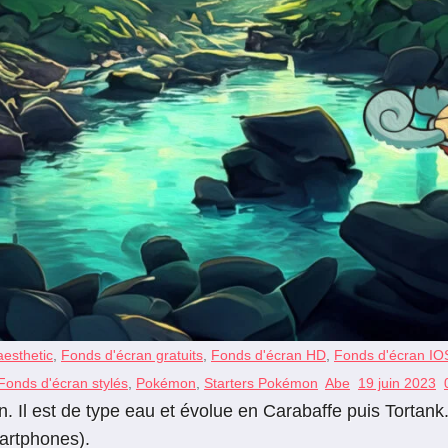
aesthetic
,
Fonds d'écran gratuits
,
Fonds d'écran HD
,
Fonds d'écran IO
Fonds d'écran stylés
,
Pokémon
,
Starters Pokémon
Abe
19 juin 2023
n. Il est de type eau et évolue en Carabaffe puis Torta
martphones).