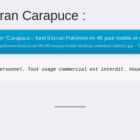
cran Carapuce :
er “Carapuce – fond d’écran Pokémon en 4K pour mobile et o
e-pokemon-fond-ecran-4K-HD-manga-mobile-desktop-ordinateur-tablette.jpg – T
ersonnel. Tout usage commercial est interdit. Vou