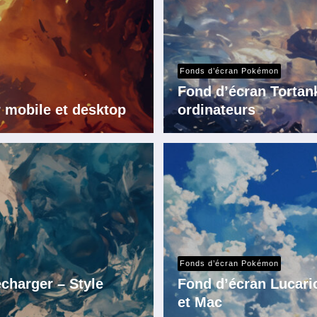
Fonds d’écran Pokémon
Fond d’écran Tortan
 mobile et desktop
ordinateurs
Fonds d’écran Pokémon
charger – Style
Fond d’écran Lucari
et Mac