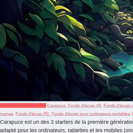
Fonds d'écran Pokémon
Carapuce
,
Fonds d'écran 4K
,
Fonds d'écran 
manga
,
Fonds d'écran PC
,
Fonds d'écran pour ordinateurs portables
,
Carapuce est un des 3 starters de la première génératio
adapté pour les ordinateurs, tablettes et les mobiles (s