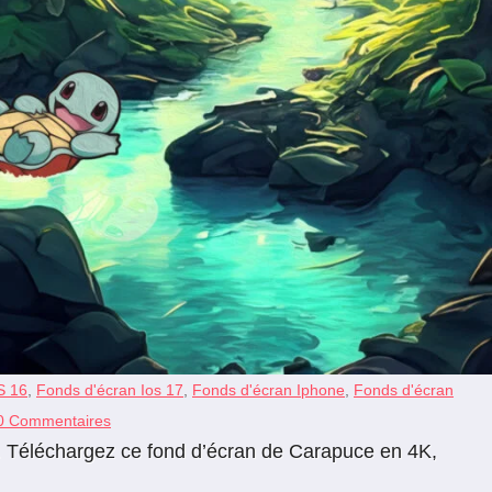
S 16
,
Fonds d'écran Ios 17
,
Fonds d'écran Iphone
,
Fonds d'écran
0 Commentaires
nk. Téléchargez ce fond d’écran de Carapuce en 4K,