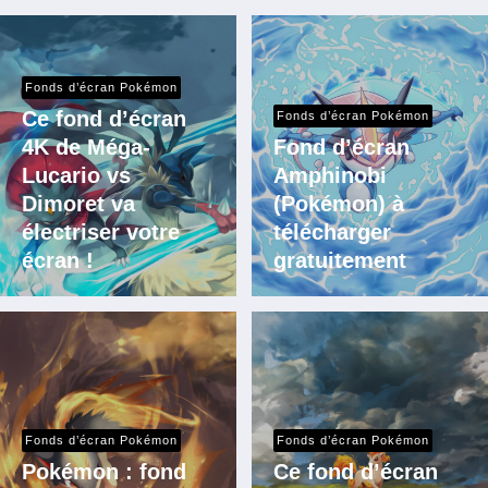
Fonds d’écran Pokémon
Ce fond d’écran
Fonds d’écran Pokémon
4K de Méga-
Fond d’écran
Lucario vs
Amphinobi
Dimoret va
(Pokémon) à
électriser votre
télécharger
écran !
gratuitement
Fonds d’écran Pokémon
Fonds d’écran Pokémon
Pokémon : fond
Ce fond d’écran