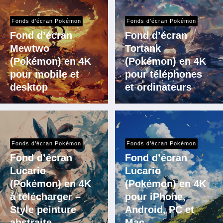
Fonds d’écran Pokémon
Fonds d’écran Pokémon
Fond d’écran
Fond d’écran
Mewtwo
Tortank
(Pokémon) en 4K
(Pokémon) en 4K
pour mobile et
pour téléphones
desktop
et ordinateurs
Fonds d’écran Pokémon
Fonds d’écran Pokémon
Fond d’écran
Fond d’écran
Lucario
Lucario
(Pokémon) en 4K
(Pokémon) en 4K
à télécharger –
pour iPhone,
Style peinture
Android, PC et
abstraite
Mac