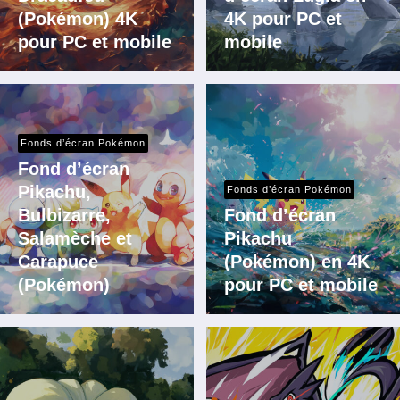
(Pokémon) 4K
4K pour PC et
pour PC et mobile
mobile
Fonds d’écran Pokémon
Fond d’écran
Pikachu,
Fonds d’écran Pokémon
Bulbizarre,
Fond d’écran
Salamèche et
Pikachu
Carapuce
(Pokémon) en 4K
(Pokémon)
pour PC et mobile