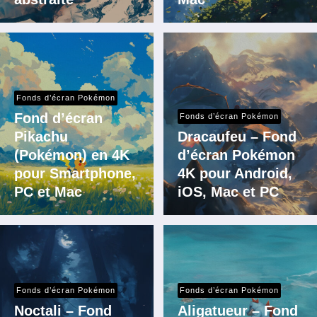
Fonds d’écran Pokémon
Fond d’écran
Fonds d’écran Pokémon
Pikachu
Dracaufeu – Fond
(Pokémon) en 4K
d’écran Pokémon
pour Smartphone,
4K pour Android,
PC et Mac
iOS, Mac et PC
Fonds d’écran Pokémon
Fonds d’écran Pokémon
Noctali – Fond
Aligatueur – Fond