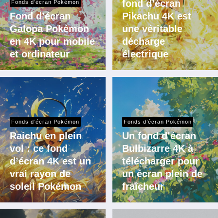
fond d’écran
Fonds d’écran Pokémon
Fond d’écran
Pikachu 4K est
Galopa Pokémon
une véritable
en 4K pour mobile
décharge
et ordinateur
électrique
Fonds d’écran Pokémon
Fonds d’écran Pokémon
Raichu en plein
Un fond d’écran
vol : ce fond
Bulbizarre 4K à
d’écran 4K est un
télécharger pour
vrai rayon de
un écran plein de
soleil Pokémon
fraîcheur