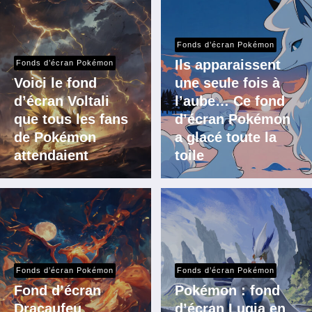
Fonds d’écran Pokémon
Ils apparaissent
Fonds d’écran Pokémon
Voici le fond
une seule fois à
d’écran Voltali
l’aube… Ce fond
que tous les fans
d’écran Pokémon
de Pokémon
a glacé toute la
attendaient
toile
Fonds d’écran Pokémon
Fonds d’écran Pokémon
Fond d’écran
Pokémon : fond
Dracaufeu
d’écran Lugia en