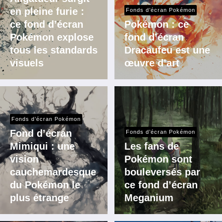
en pleine furie :
Fonds d’écran Pokémon
ce fond d’écran
Pokémon : ce
Pokémon explose
fond d’écran
tous les standards
Dracaufeu est une
visuels
œuvre d’art
Fonds d’écran Pokémon
Fond d’écran
Fonds d’écran Pokémon
Mimiqui : une
Les fans de
vision
Pokémon sont
cauchemardesque
bouleversés par
du Pokémon le
ce fond d’écran
plus étrange
Meganium