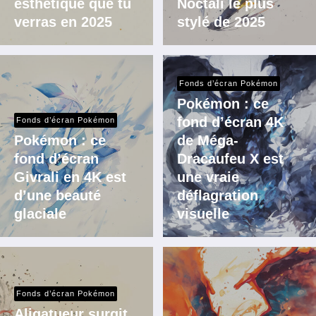
esthétique que tu
Noctali le plus
verras en 2025
stylé de 2025
Fonds d’écran Pokémon
Pokémon : ce
fond d’écran 4K
Fonds d’écran Pokémon
Pokémon : ce
de Méga-
fond d’écran
Dracaufeu X est
Givrali en 4K est
une vraie
d’une beauté
déflagration
glaciale
visuelle
Fonds d’écran Pokémon
Aligatueur surgit