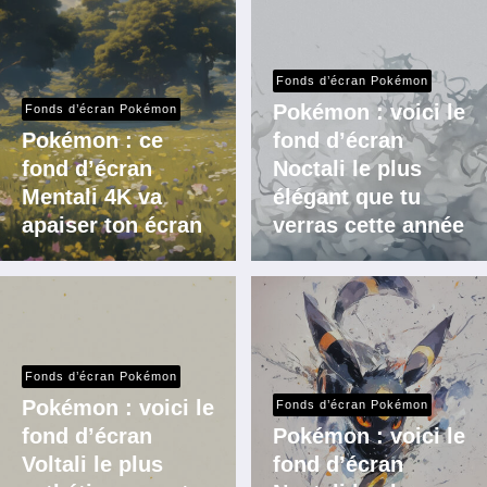
Fonds d’écran Pokémon
Pokémon : voici le
Fonds d’écran Pokémon
Pokémon : ce
fond d’écran
fond d’écran
Noctali le plus
Mentali 4K va
élégant que tu
apaiser ton écran
verras cette année
Fonds d’écran Pokémon
Pokémon : voici le
Fonds d’écran Pokémon
fond d’écran
Pokémon : voici le
Voltali le plus
fond d’écran