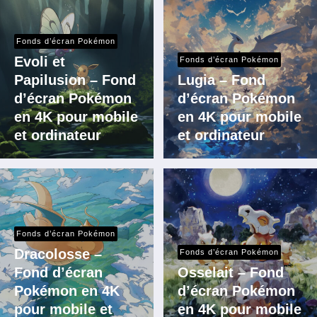
Fonds d’écran Pokémon
Evoli et
Fonds d’écran Pokémon
Papilusion – Fond
Lugia – Fond
d’écran Pokémon
d’écran Pokémon
en 4K pour mobile
en 4K pour mobile
et ordinateur
et ordinateur
Fonds d’écran Pokémon
Dracolosse –
Fonds d’écran Pokémon
Fond d’écran
Osselait – Fond
Pokémon en 4K
d’écran Pokémon
pour mobile et
en 4K pour mobile