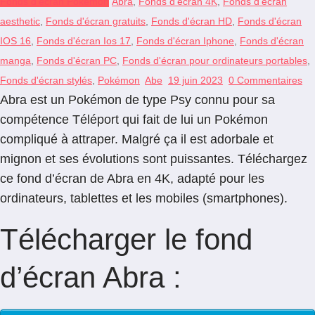
Fonds d'écran Pokémon
Abra
,
Fonds d'écran 4K
,
Fonds d'écran
aesthetic
,
Fonds d'écran gratuits
,
Fonds d'écran HD
,
Fonds d'écran
IOS 16
,
Fonds d'écran Ios 17
,
Fonds d'écran Iphone
,
Fonds d'écran
manga
,
Fonds d'écran PC
,
Fonds d'écran pour ordinateurs portables
,
Fonds d'écran stylés
,
Pokémon
Abe
19 juin 2023
0 Commentaires
Abra est un Pokémon de type Psy connu pour sa
compétence Téléport qui fait de lui un Pokémon
compliqué à attraper. Malgré ça il est adorbale et
mignon et ses évolutions sont puissantes. Téléchargez
ce fond d’écran de Abra en 4K, adapté pour les
ordinateurs, tablettes et les mobiles (smartphones).
Télécharger le fond
d’écran Abra :