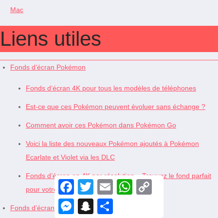
Mac
Liens utiles
Fonds d’écran Pokémon
Fonds d’écran 4K pour tous les modèles de téléphones
Est-ce que ces Pokémon peuvent évoluer sans échange ?
Comment avoir ces Pokémon dans Pokémon Go
Voici la liste des nouveaux Pokémon ajoutés à Pokémon
Ecarlate et Violet via les DLC
Fonds d’écran en 4K par résolution – Trouvez le fond parfait
F
T
E
W
C
pour votre écran
a
w
m
h
o
c
i
a
a
p
M
S
S
e
t
i
t
y
Fonds d’écran Elden Ring
e
n
h
b
t
l
s
L