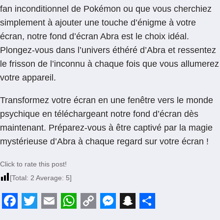
fan inconditionnel de Pokémon ou que vous cherchiez
simplement à ajouter une touche d’énigme à votre
écran, notre fond d’écran Abra est le choix idéal.
Plongez-vous dans l’univers éthéré d’Abra et ressentez
le frisson de l’inconnu à chaque fois que vous allumerez
votre appareil.
Transformez votre écran en une fenêtre vers le monde
psychique en téléchargeant notre fond d’écran dès
maintenant. Préparez-vous à être captivé par la magie
mystérieuse d’Abra à chaque regard sur votre écran !
Click to rate this post!
[Total:
2
Average:
5
]
F
T
E
W
C
M
S
S