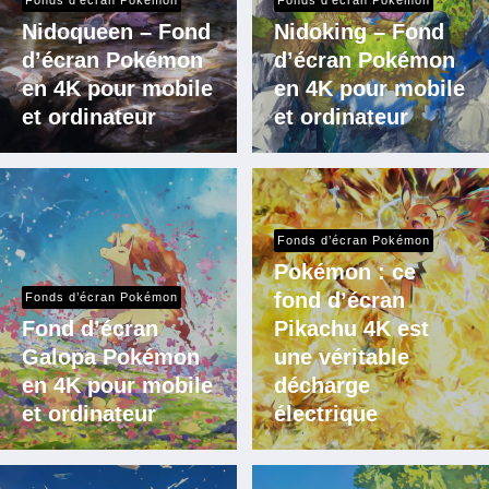
Nidoqueen – Fond
Nidoking – Fond
d’écran Pokémon
d’écran Pokémon
en 4K pour mobile
en 4K pour mobile
et ordinateur
et ordinateur
Fonds d’écran Pokémon
Pokémon : ce
fond d’écran
Fonds d’écran Pokémon
Fond d’écran
Pikachu 4K est
Galopa Pokémon
une véritable
en 4K pour mobile
décharge
et ordinateur
électrique