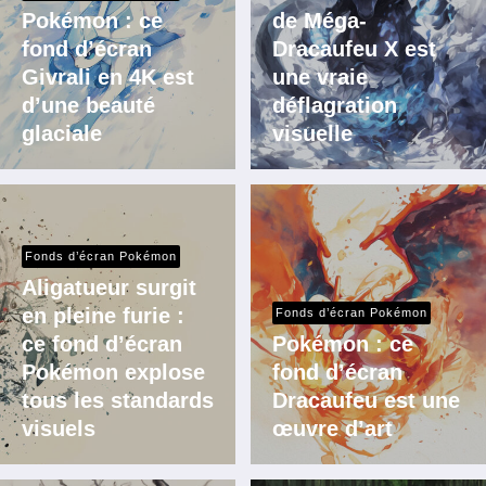
Pokémon : ce
de Méga-
fond d’écran
Dracaufeu X est
Givrali en 4K est
une vraie
d’une beauté
déflagration
glaciale
visuelle
Fonds d’écran Pokémon
Aligatueur surgit
en pleine furie :
Fonds d’écran Pokémon
ce fond d’écran
Pokémon : ce
Pokémon explose
fond d’écran
tous les standards
Dracaufeu est une
visuels
œuvre d’art