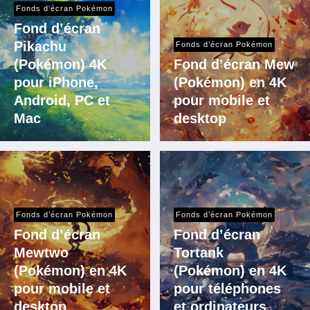
Fonds d’écran Pokémon
Fond d’écran
Pikachu
Fonds d’écran Pokémon
(Pokémon) 4K
Fond d’écran Mew
pour iPhone,
(Pokémon) en 4K
Android, PC et
pour mobile et
Mac
desktop
Fonds d’écran Pokémon
Fonds d’écran Pokémon
Fond d’écran
Fond d’écran
Mewtwo
Tortank
(Pokémon) en 4K
(Pokémon) en 4K
pour mobile et
pour téléphones
desktop
et ordinateurs