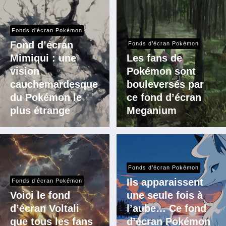
Fonds d’écran Pokémon
Fond d’écran
Fonds d’écran Pokémon
Mimiqui : une
Les fans de
vision
Pokémon sont
cauchemardesque
bouleversés par
du Pokémon le
ce fond d’écran
plus étrange
Meganium
Fonds d’écran Pokémon
Ils apparaissent
Fonds d’écran Pokémon
Voici le fond
une seule fois à
d’écran Voltali
l’aube… Ce fond
que tous les fans
d’écran Pokémon