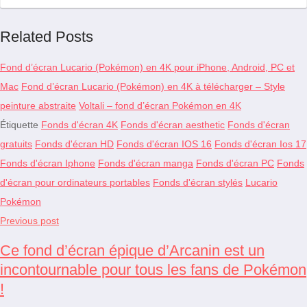
Related Posts
Fond d’écran Lucario (Pokémon) en 4K pour iPhone, Android, PC et
Mac
Fond d’écran Lucario (Pokémon) en 4K à télécharger – Style
peinture abstraite
Voltali – fond d’écran Pokémon en 4K
Étiquette
Fonds d'écran 4K
Fonds d'écran aesthetic
Fonds d'écran
gratuits
Fonds d'écran HD
Fonds d'écran IOS 16
Fonds d'écran Ios 17
Fonds d'écran Iphone
Fonds d'écran manga
Fonds d'écran PC
Fonds
d'écran pour ordinateurs portables
Fonds d'écran stylés
Lucario
Pokémon
Previous post
Ce fond d’écran épique d’Arcanin est un
incontournable pour tous les fans de Pokémon
!