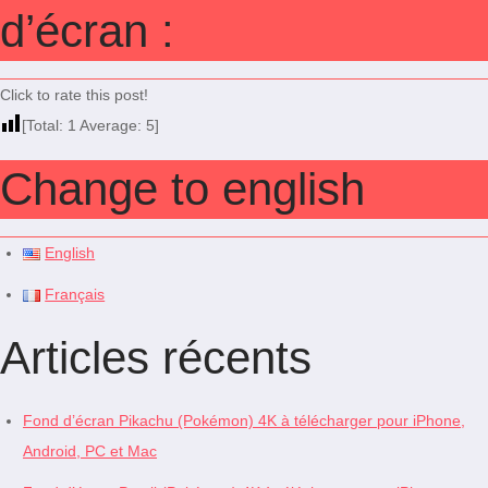
d’écran :
Click to rate this post!
[Total:
1
Average:
5
]
Change to english
English
Français
Articles récents
Fond d’écran Pikachu (Pokémon) 4K à télécharger pour iPhone,
Android, PC et Mac