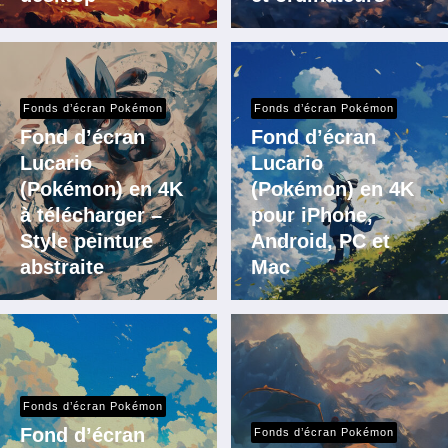
Fonds d’écran Pokémon
Fonds d’écran Pokémon
Fond d’écran
Fond d’écran
Lucario
Lucario
(Pokémon) en 4K
(Pokémon) en 4K
à télécharger –
pour iPhone,
Style peinture
Android, PC et
abstraite
Mac
Fonds d’écran Pokémon
Fond d’écran
Fonds d’écran Pokémon