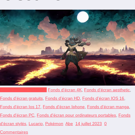
Fonds d'écran Pokémon
Fonds d'écran 4K
,
Fonds d'écran aesthetic
,
Fonds d'écran gratuits
,
Fonds d'écran HD
,
Fonds d'écran IOS 16
,
Fonds d'écran Ios 17
,
Fonds d'écran Iphone
,
Fonds d'écran manga
,
Fonds d'écran PC
,
Fonds d'écran pour ordinateurs portables
,
Fonds
d'écran stylés
,
Lucario
,
Pokémon
Abe
14 juillet 2023
0
Commentaires