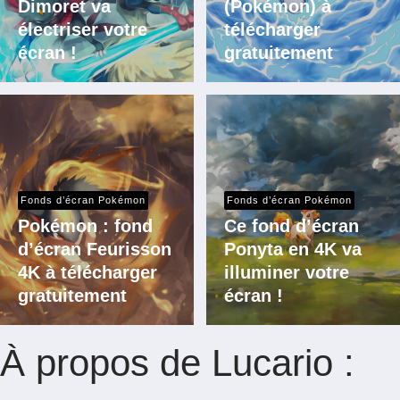
Dimoret va
(Pokémon) à
électriser votre
télécharger
écran !
gratuitement
Fonds d’écran Pokémon
Fonds d’écran Pokémon
Pokémon : fond
Ce fond d’écran
d’écran Feurisson
Ponyta en 4K va
4K à télécharger
illuminer votre
gratuitement
écran !
À propos de Lucario :