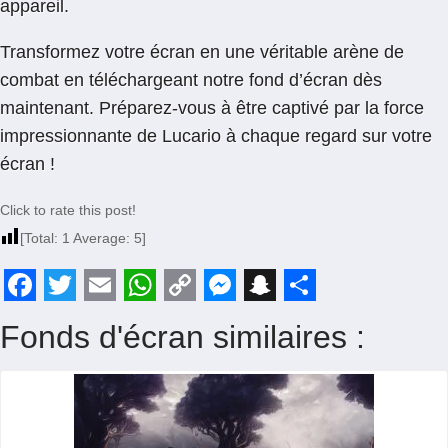
appareil.
Transformez votre écran en une véritable arène de
combat en téléchargeant notre fond d’écran dès
maintenant. Préparez-vous à être captivé par la force
impressionnante de Lucario à chaque regard sur votre
écran !
Click to rate this post!
[Total:
1
Average:
5
]
F
T
E
W
C
M
S
S
Fonds d'écran similaires :
a
w
m
h
o
e
n
h
c
i
a
a
p
s
a
a
e
t
i
t
y
s
p
r
b
t
l
s
L
e
c
e