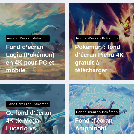
Fonds d’écran Pokémon
Fonds d’écran Pokémon
Fond d’écran
Pokémon : fond
Lugia (Pokémon)
d’écran Pichu 4K
en 4K pour PC et
gratuit à
mobile
télécharger
Fonds d’écran Pokémon
Ce fond d’écran
Fonds d’écran Pokémon
4K de Méga-
Fond d’écran
Lucario vs
Amphinobi