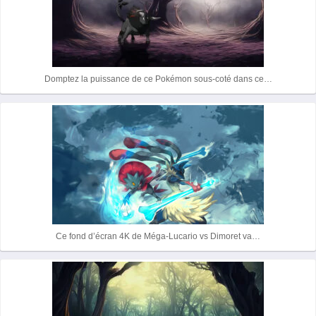
o
e
A
i
n
h
o
r
p
n
g
a
k
p
k
e
t
Domptez la puissance de ce Pokémon sous-coté dans ce…
r
Ce fond d’écran 4K de Méga-Lucario vs Dimoret va…