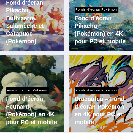
Fond d’écran
Pikachu,
Fonds d’écran Pokémon
Bulbizarre,
Fond d’écran
Salamèche et
Pikachu
Carapuce
(Pokémon) en 4K
(Pokémon)
pour PC et mobile
Fonds d’écran Pokémon
Fonds d’écran Pokémon
Fond d’écran
Dracaufeu – Fond
Feunard
d’écran Pokémon
(Pokémon) en 4K
en 4K pour PC et
pour PC et mobile
mobile