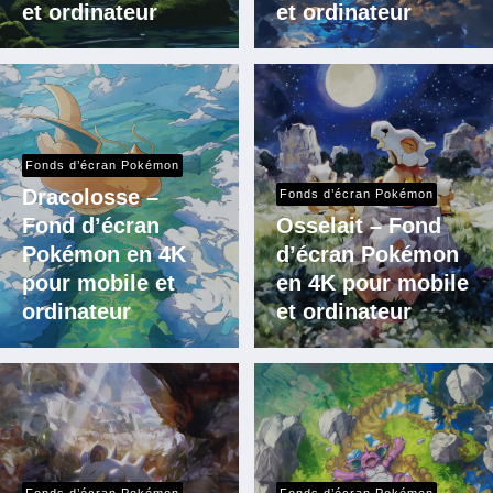
et ordinateur
et ordinateur
Fonds d’écran Pokémon
Dracolosse –
Fonds d’écran Pokémon
Fond d’écran
Osselait – Fond
Pokémon en 4K
d’écran Pokémon
pour mobile et
en 4K pour mobile
ordinateur
et ordinateur
Fonds d’écran Pokémon
Fonds d’écran Pokémon