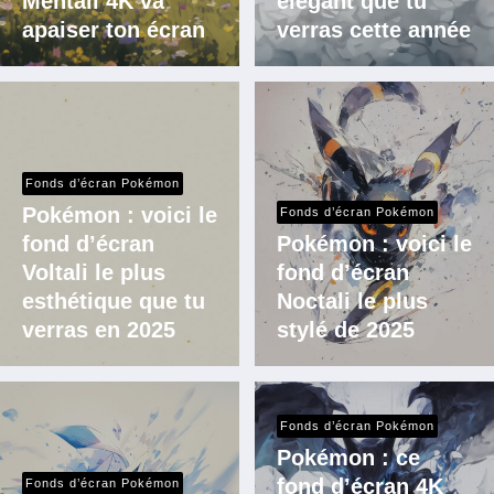
Mentali 4K va
élégant que tu
apaiser ton écran
verras cette année
Fonds d’écran Pokémon
Pokémon : voici le
Fonds d’écran Pokémon
fond d’écran
Pokémon : voici le
Voltali le plus
fond d’écran
esthétique que tu
Noctali le plus
verras en 2025
stylé de 2025
Fonds d’écran Pokémon
Pokémon : ce
fond d’écran 4K
Fonds d’écran Pokémon