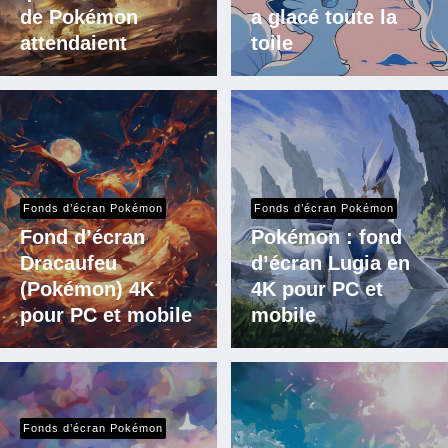
de Pokémon
a glacé toute la
attendaient
toile
Fonds d’écran Pokémon
Fonds d’écran Pokémon
Fond d’écran
Pokémon : fond
Dracaufeu
d’écran Lugia en
(Pokémon) 4K
4K pour PC et
pour PC et mobile
mobile
Fonds d’écran Pokémon