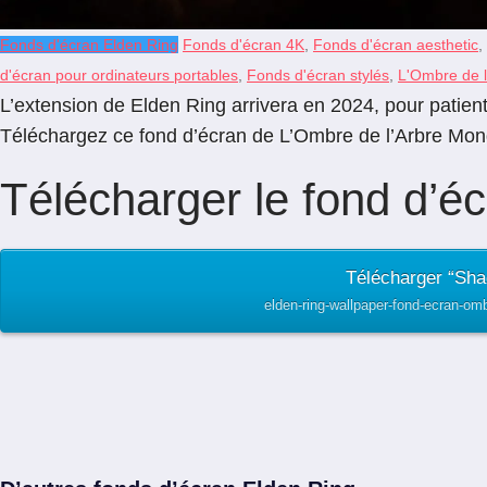
Fonds d'écran Elden Ring
Fonds d'écran 4K
,
Fonds d'écran aesthetic
,
d'écran pour ordinateurs portables
,
Fonds d'écran stylés
,
L'Ombre de 
L’extension de Elden Ring arrivera en 2024, pour patient
Téléchargez ce fond d’écran de L’Ombre de l’Arbre Mond
Télécharger le fond d’é
Télécharger “Shad
elden-ring-wallpaper-fond-ecran-om