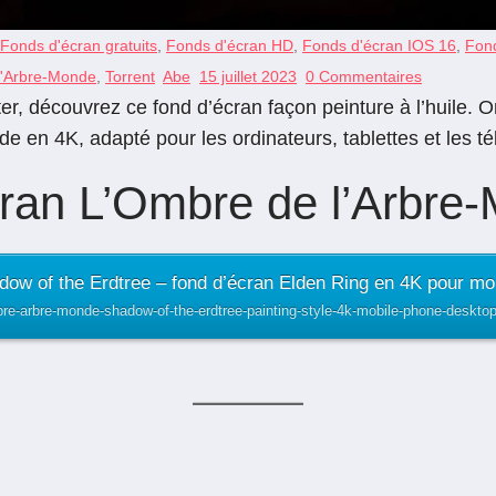
Fonds d'écran gratuits
,
Fonds d'écran HD
,
Fonds d'écran IOS 16
,
Fond
l'Arbre-Monde
,
Torrent
Abe
15 juillet 2023
0 Commentaires
er, découvrez ce fond d’écran façon peinture à l’huile. O
e en 4K, adapté pour les ordinateurs, tablettes et les 
cran L’Ombre de l’Arbre
ow of the Erdtree – fond d’écran Elden Ring en 4K pour mob
bre-arbre-monde-shadow-of-the-erdtree-painting-style-4k-mobile-phone-desktop