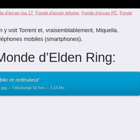
s d'écran Ios 17
,
Fonds d'écran Iphone
,
Fonds d'écran PC
,
Fonds
n y voit Torrent et, vraisemblablement, Miquella.
téléphones mobiles (smartphones).
-Monde d’Elden Ring:
ile et ordinateur”
.jpg – Téléchargé 50 fois – 3,14 Mo