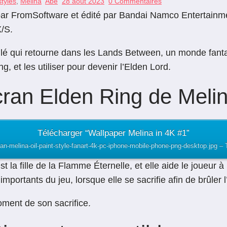
tylés
,
Melina
Abe
28 août 2023
0 Commentaires
par FromSoftware et édité par Bandai Namco Entertainment
X/S.
xilé qui retourne dans les Lands Between, un monde fantas
 et les utiliser pour devenir l’Elden Lord.
cran Elden Ring de Meli
Télécharger “Wallpaper Melina in 4K #1”
ran-melina-oil-paint-style-fanart-4k-pc-iphone-mobile-phone-png-desktop.jpg –
 est la fille de la Flamme Éternelle, et elle aide le joueu
mportants du jeu, lorsque elle se sacrifie afin de brûler
ment de son sacrifice.