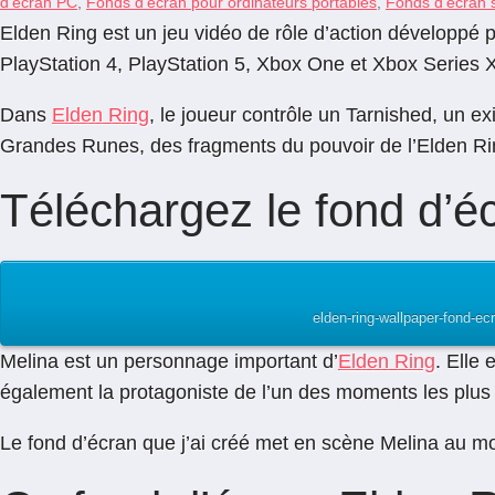
d'écran PC
,
Fonds d'écran pour ordinateurs portables
,
Fonds d'écran s
Elden Ring est un jeu vidéo de rôle d’action développé 
PlayStation 4, PlayStation 5, Xbox One et Xbox Series 
Dans
Elden Ring
, le joueur contrôle un Tarnished, un e
Grandes Runes, des fragments du pouvoir de l’Elden Ring,
Téléchargez le fond d’é
elden-ring-wallpaper-fond-ec
Melina est un personnage important d’
Elden Ring
. Elle
également la protagoniste de l’un des moments les plus i
Le fond d’écran que j’ai créé met en scène Melina au mo