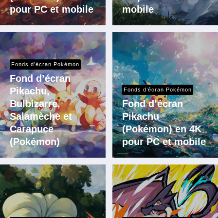
pour PC et mobile
mobile
Fonds d’écran Pokémon
Fond d’écran
Pikachu,
Fonds d’écran Pokémon
Bulbizarre,
Fond d’écran
Salamèche et
Pikachu
Carapuce
(Pokémon) en 4K
(Pokémon)
pour PC et mobile