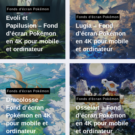
Fonds d’écran Pokémon
Evoli et
Fonds d’écran Pokémon
Papilusion – Fond
Lugia – Fond
d’écran Pokémon
d’écran Pokémon
en 4K pour mobile
en 4K pour mobile
et ordinateur
et ordinateur
Fonds d’écran Pokémon
Dracolosse –
Fonds d’écran Pokémon
Fond d’écran
Osselait – Fond
Pokémon en 4K
d’écran Pokémon
pour mobile et
en 4K pour mobile
ordinateur
et ordinateur