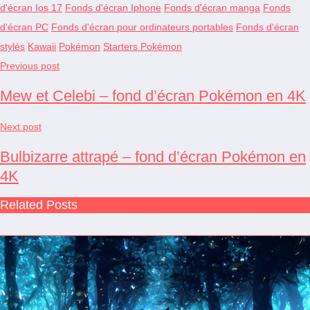
d'écran Ios 17
Fonds d'écran Iphone
Fonds d'écran manga
Fonds
d'écran PC
Fonds d'écran pour ordinateurs portables
Fonds d'écran
stylés
Kawaii
Pokémon
Starters Pokémon
Previous post
Mew et Celebi – fond d’écran Pokémon en 4K
Next post
Bulbizarre attrapé – fond d’écran Pokémon en
4K
Related Posts