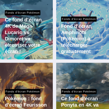
Fonds d’écran Pokémon
Ce fond d’écran
Fonds d’écran Pokémon
4K de Méga-
Fond d’écran
Lucario vs
Amphinobi
Dimoret va
(Pokémon) à
électriser votre
télécharger
écran !
gratuitement
Fonds d’écran Pokémon
Fonds d’écran Pokémon
Pokémon : fond
Ce fond d’écran
d’écran Feurisson
Ponyta en 4K va