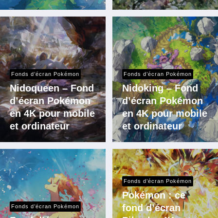
Fonds d’écran Pokémon
Fonds d’écran Pokémon
Nidoqueen – Fond
Nidoking – Fond
d’écran Pokémon
d’écran Pokémon
en 4K pour mobile
en 4K pour mobile
et ordinateur
et ordinateur
Fonds d’écran Pokémon
Pokémon : ce
fond d’écran
Fonds d’écran Pokémon