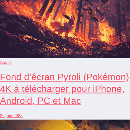
Abe
0
Fond d’écran Pyroli (Pokémon)
4K à télécharger pour iPhone,
Android, PC et Mac
20 juin 2025