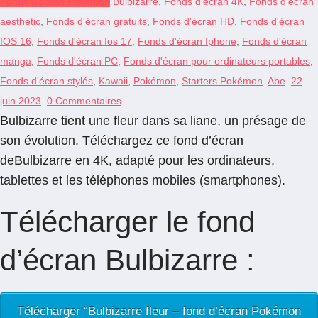
Fonds d'écran Pokémon
Bulbizarre
,
Fonds d'écran 4K
,
Fonds d'écran
aesthetic
,
Fonds d'écran gratuits
,
Fonds d'écran HD
,
Fonds d'écran
IOS 16
,
Fonds d'écran Ios 17
,
Fonds d'écran Iphone
,
Fonds d'écran
manga
,
Fonds d'écran PC
,
Fonds d'écran pour ordinateurs portables
,
Fonds d'écran stylés
,
Kawaii
,
Pokémon
,
Starters Pokémon
Abe
22
juin 2023
0 Commentaires
Bulbizarre tient une fleur dans sa liane, un présage de
son évolution. Téléchargez ce fond d’écran
deBulbizarre en 4K, adapté pour les ordinateurs,
tablettes et les téléphones mobiles (smartphones).
Télécharger le fond
d’écran Bulbizarre :
Télécharger “Bulbizarre fleur – fond d’écran Pokémon