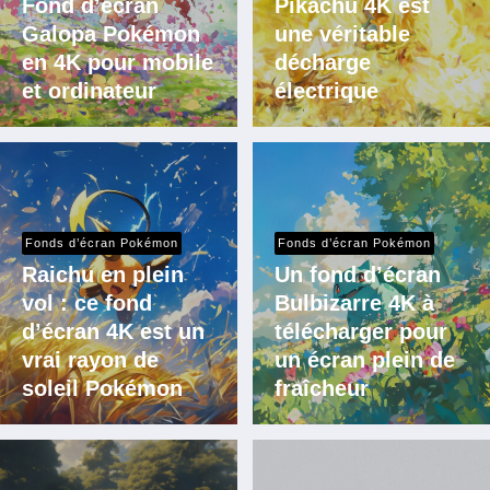
Fond d’écran
Pikachu 4K est
Galopa Pokémon
une véritable
en 4K pour mobile
décharge
et ordinateur
électrique
Fonds d’écran Pokémon
Fonds d’écran Pokémon
Raichu en plein
Un fond d’écran
vol : ce fond
Bulbizarre 4K à
d’écran 4K est un
télécharger pour
vrai rayon de
un écran plein de
soleil Pokémon
fraîcheur