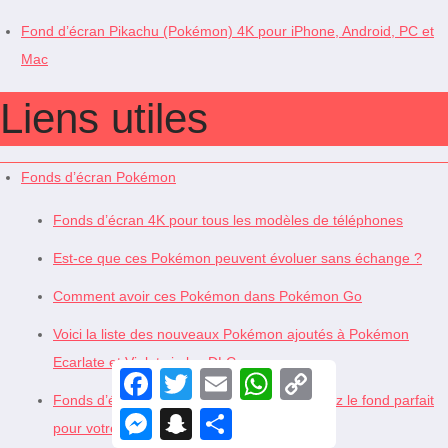
Fond d’écran Pikachu (Pokémon) 4K pour iPhone, Android, PC et
Mac
Liens utiles
Fonds d’écran Pokémon
Fonds d’écran 4K pour tous les modèles de téléphones
Est-ce que ces Pokémon peuvent évoluer sans échange ?
Comment avoir ces Pokémon dans Pokémon Go
Voici la liste des nouveaux Pokémon ajoutés à Pokémon
Ecarlate et Violet via les DLC
F
T
E
W
C
a
w
m
h
o
Fonds d’écran en 4K par résolution – Trouvez le fond parfait
c
i
a
a
p
M
S
S
e
t
i
t
y
pour votre écran
e
n
h
b
t
l
s
L