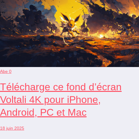
Abe
0
Télécharge ce fond d’écran
Voltali 4K pour iPhone,
Android, PC et Mac
18 juin 2025