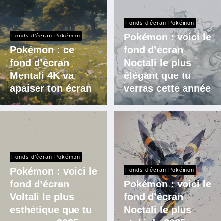
Fonds d’écran Pokémon
Pokémon : voici le
Fonds d’écran Pokémon
Pokémon : ce
fond d’écran
fond d’écran
Noctali le plus
Mentali 4K va
élégant que tu
apaiser ton écran
verras cette année
Fonds d’écran Pokémon
Pokémon : voici le
Fonds d’écran Pokémon
fond d’écran
Pokémon : voici le
Voltali le plus
fond d’écran
esthétique que tu
Noctali le plus