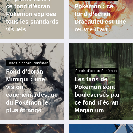
ce fond d’écran
Pokémon : ce
Pokémon explose
fond d’écran
tous les standards
Dracaufeu est une
visuels
œuvre d’art
Fonds d’écran Pokémon
Fond d’écran
Fonds d’écran Pokémon
Mimiqui : une
Les fans de
vision
Pokémon sont
cauchemardesque
bouleversés par
du Pokémon le
ce fond d’écran
plus étrange
Meganium