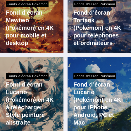
Fonds d’écran Pokémon
Fonds d’écran Pokémon
Fond d’écran
Fond d’écran
Mewtwo
Tortank
(Pokémon) en 4K
(Pokémon) en 4K
pour mobile et
pour téléphones
desktop
et ordinateurs
Fonds d’écran Pokémon
Fonds d’écran Pokémon
Fond d’écran
Fond d’écran
Lucario
Lucario
(Pokémon) en 4K
(Pokémon) en 4K
à télécharger –
pour iPhone,
Style peinture
Android, PC et
abstraite
Mac