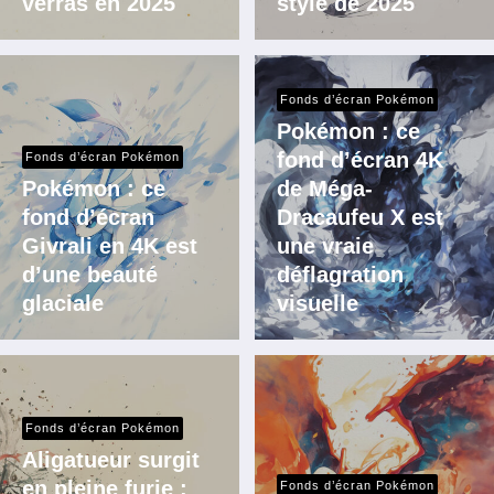
verras en 2025
stylé de 2025
Fonds d’écran Pokémon
Pokémon : ce
fond d’écran 4K
Fonds d’écran Pokémon
Pokémon : ce
de Méga-
fond d’écran
Dracaufeu X est
Givrali en 4K est
une vraie
d’une beauté
déflagration
glaciale
visuelle
Fonds d’écran Pokémon
Aligatueur surgit
en pleine furie :
Fonds d’écran Pokémon