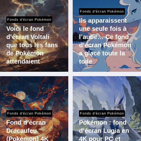
Fonds d’écran Pokémon
Ils apparaissent
Fonds d’écran Pokémon
Voici le fond
une seule fois à
d’écran Voltali
l’aube… Ce fond
que tous les fans
d’écran Pokémon
de Pokémon
a glacé toute la
attendaient
toile
Fonds d’écran Pokémon
Fonds d’écran Pokémon
Fond d’écran
Pokémon : fond
Dracaufeu
d’écran Lugia en
(Pokémon) 4K
4K pour PC et