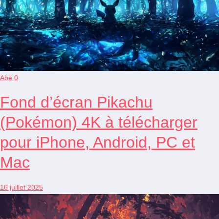
Abe
0
Fond d’écran Pikachu
(Pokémon) 4K à télécharger
pour iPhone, Android, PC et
Mac
16 juillet 2025