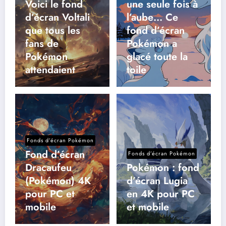
Voici le fond
une seule fois à
d’écran Voltali
l’aube… Ce
que tous les
fond d’écran
fans de
Pokémon a
Pokémon
glacé toute la
attendaient
toile
Fonds d’écran Pokémon
Fond d’écran
Fonds d’écran Pokémon
Dracaufeu
Pokémon : fond
(Pokémon) 4K
d’écran Lugia
pour PC et
en 4K pour PC
mobile
et mobile