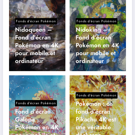
Fonds d’écran Pokémon
Fonds d’écran Pokémon
Nidoqueen –
Nidoking –
Fond d’écran
Fond d’écran
Pokémon en 4K
Pokémon en 4K
pour mobile et
pour mobile et
ordinateur
ordinateur
Fonds d’écran Pokémon
Pokémon : ce
Fonds d’écran Pokémon
Fond d’écran
fond d’écran
Galopa
Pikachu 4K est
Pokémon en 4K
une véritable