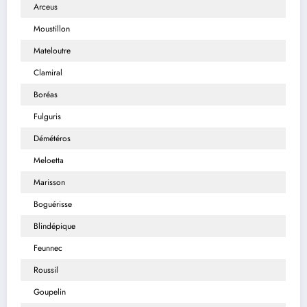
Arceus
Moustillon
Mateloutre
Clamiral
Boréas
Fulguris
Démétéros
Meloetta
Marisson
Boguérisse
Blindépique
Feunnec
Roussil
Goupelin