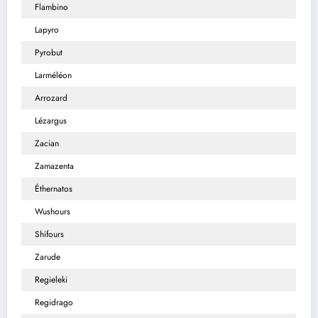
Flambino
Lapyro
Pyrobut
Larméléon
Arrozard
Lézargus
Zacian
Zamazenta
Éthernatos
Wushours
Shifours
Zarude
Regieleki
Regidrago