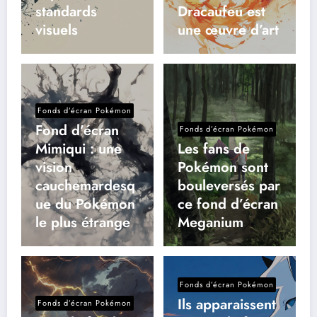
standards
Dracaufeu est
visuels
une œuvre d’art
Fonds d’écran Pokémon
Fond d’écran
Fonds d’écran Pokémon
Mimiqui : une
Les fans de
vision
Pokémon sont
cauchemardesq
bouleversés par
ue du Pokémon
ce fond d’écran
le plus étrange
Meganium
Fonds d’écran Pokémon
Ils apparaissent
Fonds d’écran Pokémon