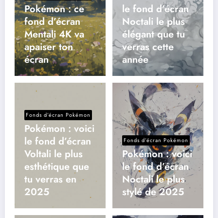
Pokémon : ce
le fond d’écran
fond d’écran
Noctali le plus
Mentali 4K va
élégant que tu
apaiser ton
verras cette
écran
année
Fonds d’écran Pokémon
Pokémon : voici
le fond d’écran
Fonds d’écran Pokémon
Voltali le plus
Pokémon : voici
esthétique que
le fond d’écran
tu verras en
Noctali le plus
2025
stylé de 2025