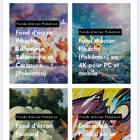
Fonds d’écran Pokémon
Fond d’écran
Fonds d’écran Pokémon
Pikachu,
Fond d’écran
Bulbizarre,
Pikachu
Salamèche et
(Pokémon) en
Carapuce
4K pour PC et
(Pokémon)
mobile
Fonds d’écran Pokémon
Fonds d’écran Pokémon
Fond d’écran
Dracaufeu –
Feunard
Fond d’écran