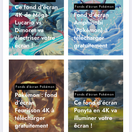
Ce fond d’écran
Fonds d’écran Pokémon
4K de Méga-
Fond d’écran
Lucario vs
Amphinobi
Dimoret va
(Pokémon) à
électriser votre
télécharger
écran !
gratuitement
Fonds d’écran Pokémon
Pokémon : fond
Fonds d’écran Pokémon
d’écran
Ce fond d’écran
Feurisson 4K à
Ponyta en 4K va
télécharger
illuminer votre
gratuitement
écran !