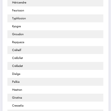
Héricendre
Feurisson
Typhlosion
Kyogre
Groudon
Rayquaza
Créhelf
Créfollet
Créfadet
Dialga
Palkia
Heatran
Giratina
Cresselia