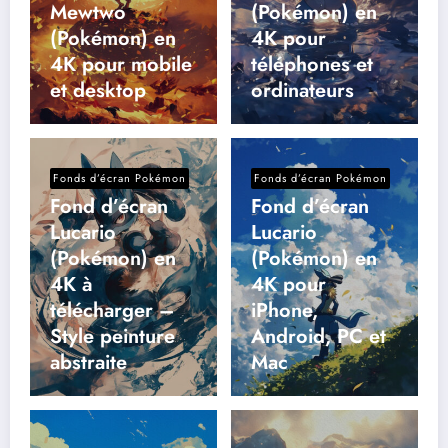
Mewtwo
(Pokémon) en
(Pokémon) en
4K pour
4K pour mobile
téléphones et
et desktop
ordinateurs
Fonds d’écran Pokémon
Fonds d’écran Pokémon
Fond d’écran
Fond d’écran
Lucario
Lucario
(Pokémon) en
(Pokémon) en
4K à
4K pour
télécharger –
iPhone,
Style peinture
Android, PC et
abstraite
Mac