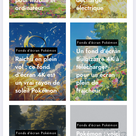
pour mobile et
décharge
ordinateur
électrique
Fonds d’écran Pokémon
Un fond d’écran
Fonds d’écran Pokémon
Raichu en plein
Bulbizarre 4K à
vol : ce fond
télécharger
d’écran 4K est
pour un écran
un vrai rayon de
plein de
soleil Pokémon
fraîcheur
Fonds d’écran Pokémon
Pokémon : voici
Fonds d’écran Pokémon