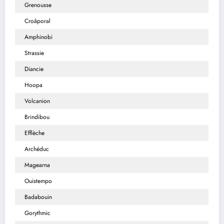
Grenousse
Croâporal
Amphinobi
Strassie
Diancie
Hoopa
Volcanion
Brindibou
Efflèche
Archéduc
Magearna
Ouistempo
Badabouin
Gorythmic