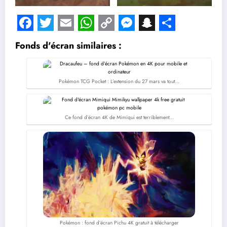
Facebook
Twitter
Email
WhatsApp
Copy
Messenger
Snapchat
Share
Fonds d'écran similaires :
Link
Pokémon TCG Pocket : L’extension du 27 mars va tout…
Ce fond d’écran 4K de Mimiqui est terriblement…
Pokémon : fond d’écran Pichu 4K gratuit à télécharger