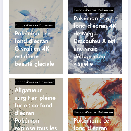
Fonds d’écran Pokémon
Pokémon : ce
fond d’écran 4K
Fonds d’écran Pokémon
Pokémon : ce
de Méga-
fond d’écran
Dracaufeu X est
Givrali en 4K
une vraie
est d’une
déflagration
beauté glaciale
visuelle
Fonds d’écran Pokémon
Aligatueur
surgit en pleine
furie : ce fond
d’écran
Fonds d’écran Pokémon
Pokémon
Pokémon : ce
explose tous les
fond d’écran