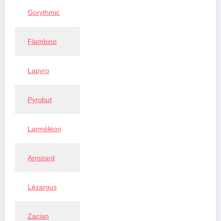
Gorythmic
Flambino
Lapyro
Pyrobut
Larméléon
Arrozard
Lézargus
Zacian