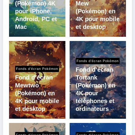
(Pokémon) 4K
Mew
pour iPhone,
(Pokémon) en
Android, PC et
4K pour mobile
Mac
et desktop
Fonds d’écran Pokémon
Fond d’écran
Fonds d’écran Pokémon
Fond d’écran
Tortank
Mewtwo
(Pokémon) en
(Pokémon) en
4K pour
4K pour mobile
téléphones et
et desktop
ordinateurs