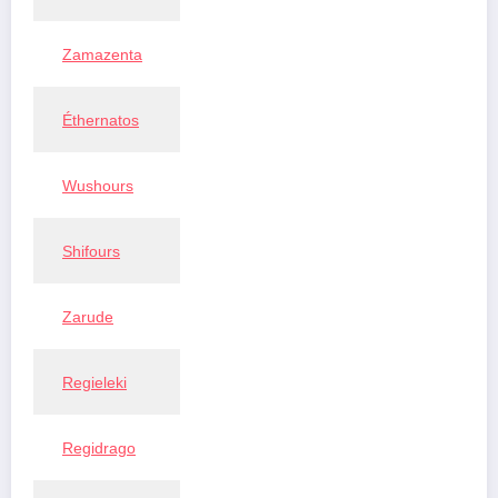
Zamazenta
Éthernatos
Wushours
Shifours
Zarude
Regieleki
Regidrago