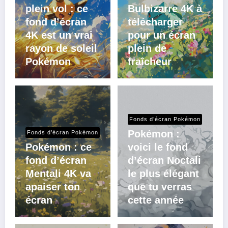
plein vol : ce
Bulbizarre 4K à
fond d’écran
télécharger
4K est un vrai
pour un écran
rayon de soleil
plein de
Pokémon
fraîcheur
Fonds d’écran Pokémon
Pokémon :
Fonds d’écran Pokémon
Pokémon : ce
voici le fond
fond d’écran
d’écran Noctali
Mentali 4K va
le plus élégant
apaiser ton
que tu verras
écran
cette année