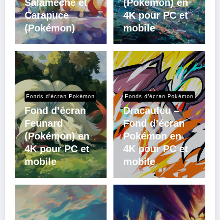
Salamèche et
(Pokémon) en
Carapuce
4K pour PC et
(Pokémon)
mobile
Fonds d’écran Pokémon
Fonds d’écran Pokémon
Fond d’écran
Dracaufeu –
Feunard
Fond d’écran
(Pokémon) en
Pokémon en
4K pour PC et
4K pour PC et
mobile
mobile