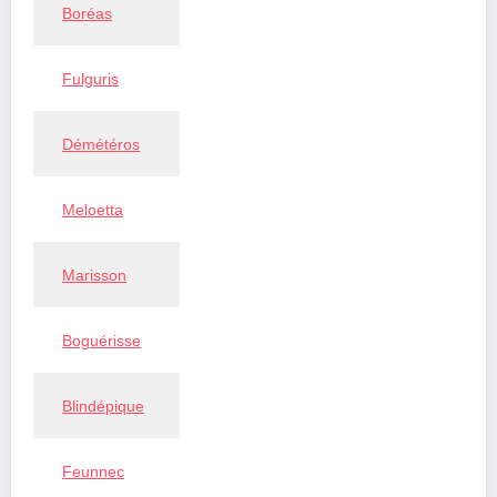
Boréas
Fulguris
Démétéros
Meloetta
Marisson
Boguérisse
Blindépique
Feunnec