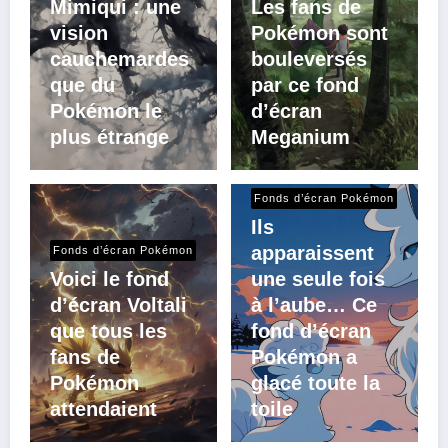
Mimiqui : une
Les fans de
vision
Pokémon sont
cauchemardes
bouleversés
que du
par ce fond
Pokémon le
d’écran
plus étrange
Meganium
Fonds d’écran Pokémon
Ils
apparaissent
Fonds d’écran Pokémon
Voici le fond
une seule fois
d’écran Voltali
à l’aube… Ce
que tous les
fond d’écran
fans de
Pokémon a
Pokémon
glacé toute la
attendaient
toile