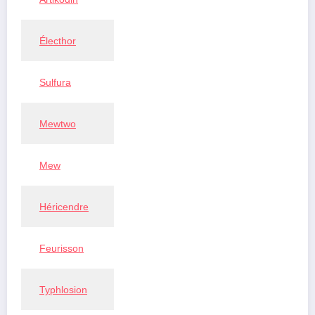
Électhor
Sulfura
Mewtwo
Mew
Héricendre
Feurisson
Typhlosion