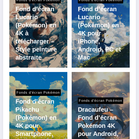
Fonds d’écran Pokémon
Fonds d’écran Pokémon
Fond d’écran
Fond d’écran
Lucario
Lucario
(Pokémon) en
(Pokémon) en
4K à
4K pour
télécharger –
iPhone,
Style peinture
Android, PC et
abstraite
Mac
Fonds d’écran Pokémon
Fond d’écran
Fonds d’écran Pokémon
Pikachu
Dracaufeu –
(Pokémon) en
Fond d’écran
4K pour
Pokémon 4K
Smartphone,
pour Android,