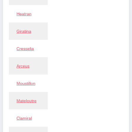
Heatran
Giratina
Cresselia
Arceus
Moustillon
Mateloutre
Clamiral