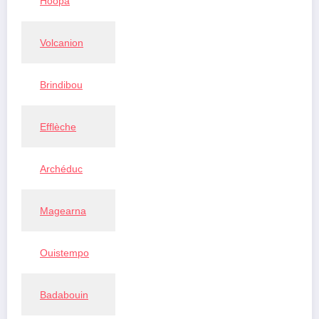
Hoopa
Volcanion
Brindibou
Efflèche
Archéduc
Magearna
Ouistempo
Badabouin