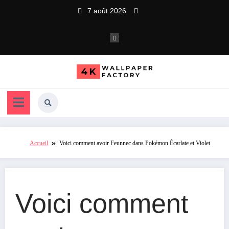
Aller
7 août 2026
au
contenu
Accueil
Voici comment avoir Feunnec dans Pokémon Écarlate et Violet
Voici comment