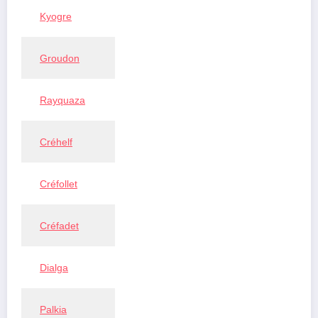
Kyogre
Groudon
Rayquaza
Créhelf
Créfollet
Créfadet
Dialga
Palkia