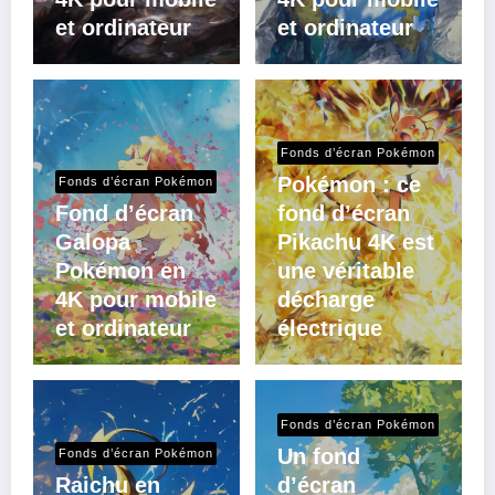
et ordinateur
et ordinateur
Fonds d’écran Pokémon
Pokémon : ce
Fonds d’écran Pokémon
Fond d’écran
fond d’écran
Galopa
Pikachu 4K est
Pokémon en
une véritable
4K pour mobile
décharge
et ordinateur
électrique
Fonds d’écran Pokémon
Un fond
Fonds d’écran Pokémon
Raichu en
d’écran