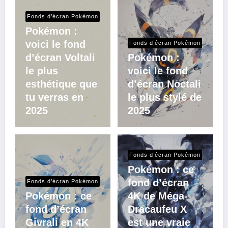
Fonds d’écran Pokémon
Pokémon :
voici le fond
Fonds d’écran Pokémon
d’écran Voltali
Pokémon :
le plus
voici le fond
esthétique que
d’écran Noctali
tu verras en
le plus stylé de
2025
2025
Fonds d’écran Pokémon
Pokémon : ce
fond d’écran
Fonds d’écran Pokémon
Pokémon : ce
4K de Méga-
fond d’écran
Dracaufeu X
Givrali en 4K
est une vraie