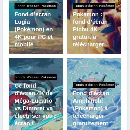
Fonds d’écran Pokémon
Fonds d’écran Pokémon
Fond d’écran
Pokémon :
Lugia
fond d’écran
(Pokémon) en
Pichu 4K
4K pour PC et
gratuit à
mobile
télécharger
Fonds d’écran Pokémon
Ce fond
Fonds d’écran Pokémon
d’écran 4K de
Fond d’écran
Méga-Lucario
Amphinobi
vs Dimoret va
(Pokémon) à
électriser votre
télécharger
écran !
gratuitement