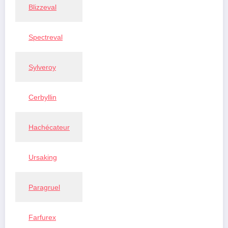
Blizzeval
Spectreval
Sylveroy
Cerbyllin
Hachécateur
Ursaking
Paragruel
Farfurex