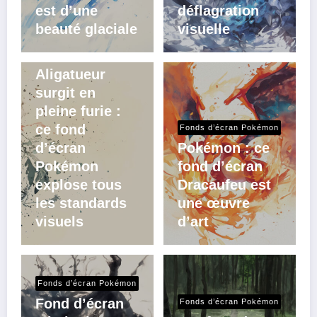
est d’une
déflagration
beauté glaciale
visuelle
Fonds d’écran Pokémon
Aligatueur
surgit en
pleine furie :
ce fond
Fonds d’écran Pokémon
d’écran
Pokémon : ce
Pokémon
fond d’écran
explose tous
Dracaufeu est
les standards
une œuvre
visuels
d’art
Fonds d’écran Pokémon
Fond d’écran
Fonds d’écran Pokémon