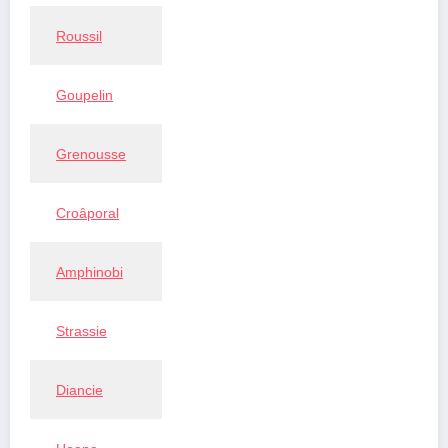
Roussil
Goupelin
Grenousse
Croâporal
Amphinobi
Strassie
Diancie