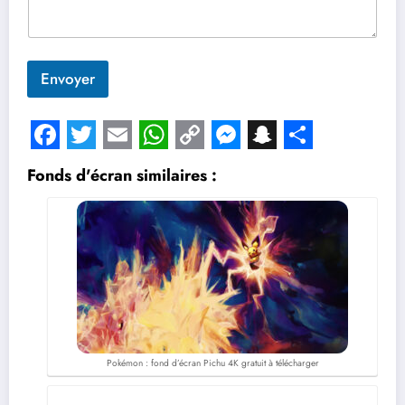
Envoyer
Facebook
Twitter
Email
WhatsApp
Copy
Messenger
Snapchat
Share
Fonds d'écran similaires :
Link
Pokémon : fond d’écran Pichu 4K gratuit à télécharger