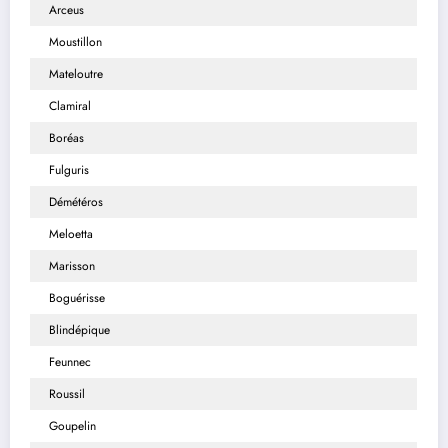
Arceus
Moustillon
Mateloutre
Clamiral
Boréas
Fulguris
Démétéros
Meloetta
Marisson
Boguérisse
Blindépique
Feunnec
Roussil
Goupelin