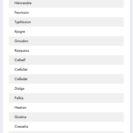
Héricendre
Feurisson
Typhlosion
Kyogre
Groudon
Rayquaza
Créhelf
Créfollet
Créfadet
Dialga
Palkia
Heatran
Giratina
Cresselia