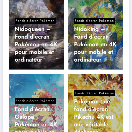
Fonds d’écran Pokémon
Fonds d’écran Pokémon
Nidoqueen –
Nidoking –
Fond d’écran
Fond d’écran
Pokémon en 4K
Pokémon en 4K
pour mobile et
pour mobile et
ordinateur
ordinateur
Fonds d’écran Pokémon
Pokémon : ce
Fonds d’écran Pokémon
Fond d’écran
fond d’écran
Galopa
Pikachu 4K est
Pokémon en 4K
une véritable