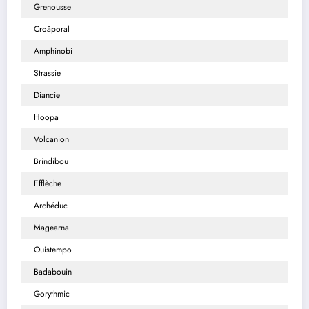
Grenousse
Croâporal
Amphinobi
Strassie
Diancie
Hoopa
Volcanion
Brindibou
Efflèche
Archéduc
Magearna
Ouistempo
Badabouin
Gorythmic