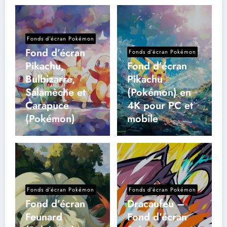
Fonds d’écran Pokémon
Fond d’écran
Fonds d’écran Pokémon
Pikachu,
Fond d’écran
Bulbizarre,
Pikachu
Salamèche et
(Pokémon) en
Carapuce
4K pour PC et
(Pokémon)
mobile
Fonds d’écran Pokémon
Fonds d’écran Pokémon
Fond d’écran
Dracaufeu –
Feunard
Fond d’écran