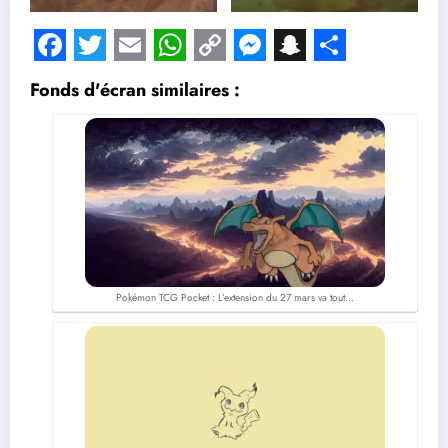
Facebook
Twitter
Email
WhatsApp
Copy
Messenger
Snapchat
Share
Fonds d'écran similaires :
Link
Pokémon TCG Pocket : L’extension du 27 mars va tout…