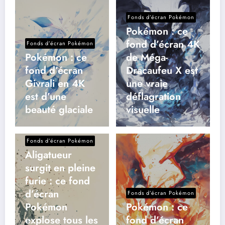
Fonds d’écran Pokémon
Pokémon : ce
fond d’écran 4K
Fonds d’écran Pokémon
Pokémon : ce
de Méga-
fond d’écran
Dracaufeu X est
Givrali en 4K
une vraie
est d’une
déflagration
beauté glaciale
visuelle
Fonds d’écran Pokémon
Aligatueur
surgit en pleine
furie : ce fond
d’écran
Fonds d’écran Pokémon
Pokémon
Pokémon : ce
explose tous les
fond d’écran