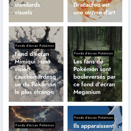
standards
Dracaufeu est
visuels
une œuvre d’art
Fonds d’écran Pokémon
Fond d’écran
Fonds d’écran Pokémon
Mimiqui : une
Les fans de
vision
Pokémon sont
cauchemardesq
bouleversés par
ue du Pokémon
ce fond d’écran
le plus étrange
Meganium
Fonds d’écran Pokémon
Ils apparaissent
Fonds d’écran Pokémon