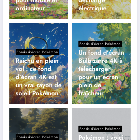
pour mobile et
décharge
ordinateur
électrique
Fonds d’écran Pokémon
Un fond d’écran
Fonds d’écran Pokémon
Raichu en plein
Bulbizarre 4K à
vol : ce fond
télécharger
d’écran 4K est
pour un écran
un vrai rayon de
plein de
soleil Pokémon
fraîcheur
Fonds d’écran Pokémon
Pokémon : voici
Fonds d’écran Pokémon