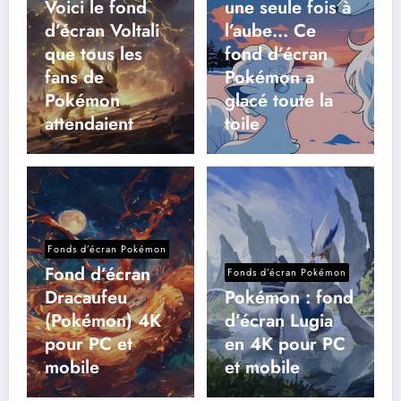
Voici le fond
une seule fois à
d’écran Voltali
l’aube… Ce
que tous les
fond d’écran
fans de
Pokémon a
Pokémon
glacé toute la
attendaient
toile
Fonds d’écran Pokémon
Fond d’écran
Fonds d’écran Pokémon
Dracaufeu
Pokémon : fond
(Pokémon) 4K
d’écran Lugia
pour PC et
en 4K pour PC
mobile
et mobile