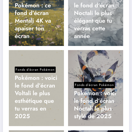
Pokémon : ce
le fond d’écran
fond d’écran
Noctali le plus
Mentali 4K va
élégant que tu
apaiser ton
verras cette
écran
année
Fonds d’écran Pokémon
Pokémon : voici
le fond d’écran
Fonds d’écran Pokémon
Voltali le plus
Pokémon : voici
esthétique que
le fond d’écran
tu verras en
Noctali le plus
2025
stylé de 2025