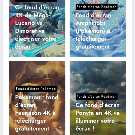
Ce fond d’écran
Fonds d’écran Pokémon
4K de Méga-
Fond d’écran
Lucario vs
Amphinobi
Dimoret va
(Pokémon) à
électriser votre
télécharger
écran !
gratuitement
Fonds d’écran Pokémon
Pokémon : fond
Fonds d’écran Pokémon
d’écran
Ce fond d’écran
Feurisson 4K à
Ponyta en 4K va
télécharger
illuminer votre
gratuitement
écran !