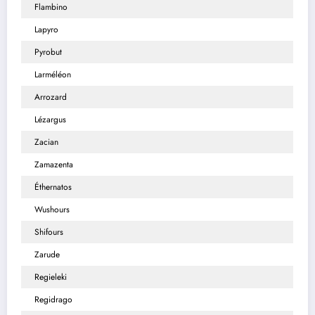
Flambino
Lapyro
Pyrobut
Larméléon
Arrozard
Lézargus
Zacian
Zamazenta
Éthernatos
Wushours
Shifours
Zarude
Regieleki
Regidrago