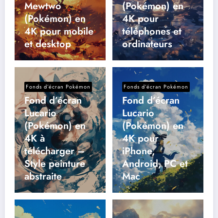
Mewtwo
(Pokémon) en
(Pokémon) en
4K pour
4K pour mobile
téléphones et
et desktop
ordinateurs
Fonds d’écran Pokémon
Fonds d’écran Pokémon
Fond d’écran
Fond d’écran
Lucario
Lucario
(Pokémon) en
(Pokémon) en
4K à
4K pour
télécharger –
iPhone,
Style peinture
Android, PC et
abstraite
Mac