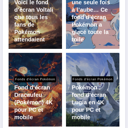
Voici le fond
une seule fois
d’écran Voltali
à l’aube… Ce
que tous les
fond d’écran
fans de
Pokémon a
Pokémon
glacé toute la
attendaient
toile
Fonds d’écran Pokémon
Fonds d’écran Pokémon
Fond d’écran
Pokémon :
Dracaufeu
fond d’écran
(Pokémon) 4K
Lugia en 4K
pour PC et
pour PC et
mobile
mobile