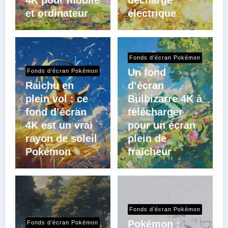
4K pour mobile
décharge
et ordinateur
électrique
Fonds d’écran Pokémon
Un fond
Fonds d’écran Pokémon
Raichu en
d’écran
plein vol : ce
Bulbizarre 4K à
fond d’écran
télécharger
4K est un vrai
pour un écran
rayon de soleil
plein de
Pokémon
fraîcheur
Fonds d’écran Pokémon
Pokémon :
Fonds d’écran Pokémon