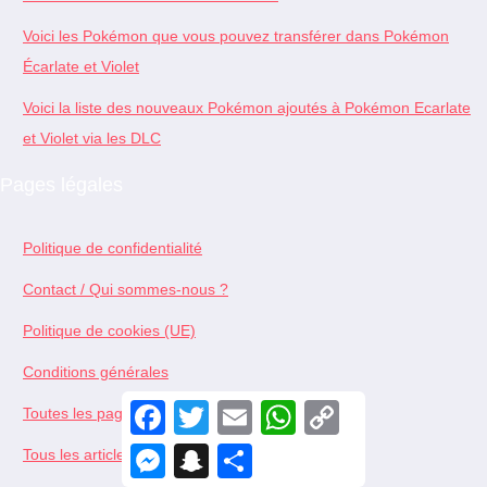
Voici les Pokémon que vous pouvez transférer dans Pokémon
Écarlate et Violet
Voici la liste des nouveaux Pokémon ajoutés à Pokémon Ecarlate
et Violet via les DLC
Pages légales
Politique de confidentialité
Contact / Qui sommes-nous ?
Politique de cookies (UE)
Conditions générales
F
T
E
W
C
Toutes les pages
a
w
m
h
o
c
i
a
a
p
M
S
S
Tous les articles
e
t
i
t
y
e
n
h
b
t
l
s
L