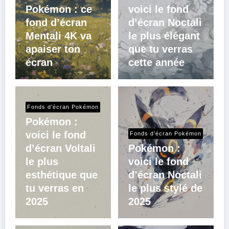
Pokémon : ce
voici le fond
fond d’écran
d’écran Noctali
Mentali 4K va
le plus élégant
apaiser ton
que tu verras
écran
cette année
Fonds d’écran Pokémon
Pokémon :
voici le fond
Fonds d’écran Pokémon
d’écran Voltali
Pokémon :
le plus
voici le fond
esthétique que
d’écran Noctali
tu verras en
le plus stylé de
2025
2025