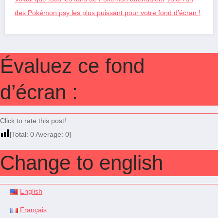
des Pokémon psy les plus puissant pour votre fond d’écran !
Évaluez ce fond
d’écran :
Click to rate this post!
[Total:
0
Average:
0
]
Change to english
English
Français