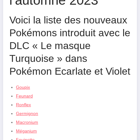
l’automne 2023
Voici la liste des nouveaux
Pokémons introduit avec le
DLC « Le masque
Turquoise » dans
Pokémon Ecarlate et Violet
Goupix
Feunard
Ronflex
Germignon
Macronium
Méganium
Fouinette