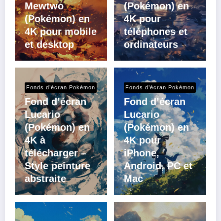
Mewtwo
(Pokémon) en
(Pokémon) en
4K pour
4K pour mobile
téléphones et
et desktop
ordinateurs
Fonds d’écran Pokémon
Fonds d’écran Pokémon
Fond d’écran
Fond d’écran
Lucario
Lucario
(Pokémon) en
(Pokémon) en
4K à
4K pour
télécharger –
iPhone,
Style peinture
Android, PC et
abstraite
Mac