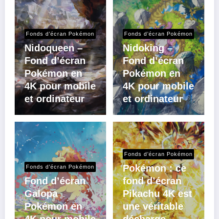
Fonds d’écran Pokémon
Fonds d’écran Pokémon
Nidoqueen –
Nidoking –
Fond d’écran
Fond d’écran
Pokémon en
Pokémon en
4K pour mobile
4K pour mobile
et ordinateur
et ordinateur
Fonds d’écran Pokémon
Pokémon : ce
Fonds d’écran Pokémon
Fond d’écran
fond d’écran
Galopa
Pikachu 4K est
Pokémon en
une véritable