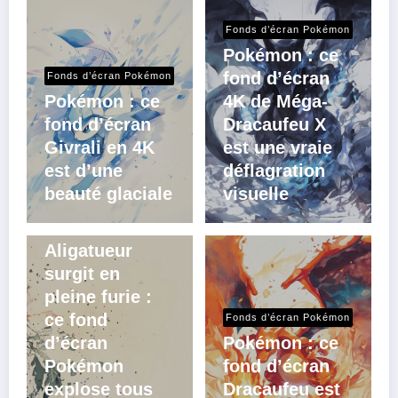
Fonds d’écran Pokémon
Pokémon : ce
fond d’écran
Fonds d’écran Pokémon
Pokémon : ce
4K de Méga-
fond d’écran
Dracaufeu X
Givrali en 4K
est une vraie
est d’une
déflagration
beauté glaciale
visuelle
Fonds d’écran Pokémon
Aligatueur
surgit en
pleine furie :
ce fond
Fonds d’écran Pokémon
d’écran
Pokémon : ce
Pokémon
fond d’écran
explose tous
Dracaufeu est