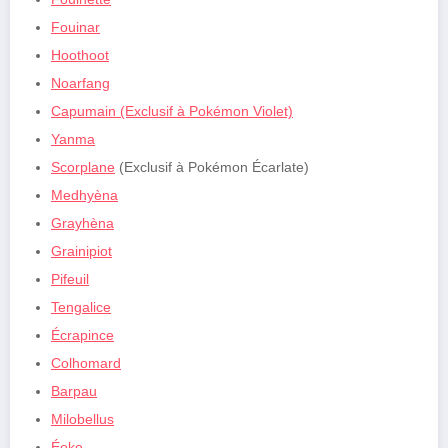
Fouinar
Hoothoot
Noarfang
Capumain (Exclusif à Pokémon Violet)
Yanm
a
Scorplane
(Exclusif à Pokémon Écarlate)
Medhyèna
Grayhèna
Grainipiot
Pifeuil
Tengalice
Écrapince
Colhomard
Barpau
Milobellus
Éoko