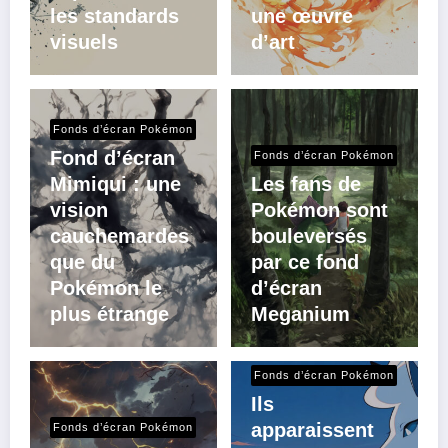
les standards
une œuvre
visuels
d’art
Fonds d’écran Pokémon
Fond d’écran
Fonds d’écran Pokémon
Mimiqui : une
Les fans de
vision
Pokémon sont
cauchemardes
bouleversés
que du
par ce fond
Pokémon le
d’écran
plus étrange
Meganium
Fonds d’écran Pokémon
Ils
apparaissent
Fonds d’écran Pokémon