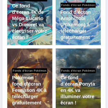
Ce fond
Fonds d’écran Pokémon
d’écran 4K de
Fond d’écran
Méga-Lucario
Amphinobi
vs Dimoret va
(Pokémon) à
électriser votre
télécharger
écran !
gratuitement
Fonds d’écran Pokémon
Fonds d’écran Pokémon
Pokémon :
Ce fond
fond d’écran
d’écran Ponyta
Feurisson 4K à
en 4K va
télécharger
illuminer votre
gratuitement
écran !