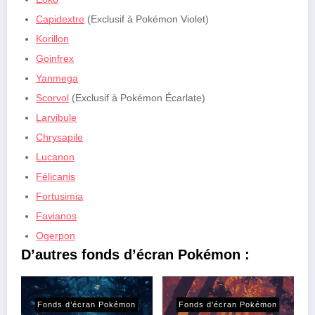
Capidextre
(Exclusif à Pokémon Violet)
Korillon
Goinfrex
Yanmega
Scorvol
(Exclusif à Pokémon Écarlate)
Larvibule
Chrysapile
Lucanon
Félicanis
Fortusimia
Favianos
Ogerpon
D’autres fonds d’écran Pokémon :
Fonds d’écran Pokémon
Fonds d’écran Pokémon