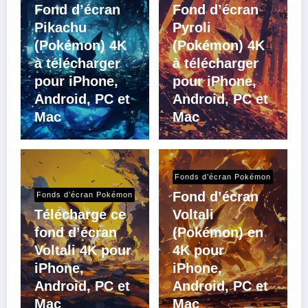
Fond d’écran
Fond d’écran
Pikachu
Pyroli
(Pokémon) 4K
(Pokémon) 4K
à télécharger
à télécharger
pour iPhone,
pour iPhone,
Android, PC et
Android, PC et
Mac
Mac
Fonds d’écran Pokémon
Fond d’écran
Fonds d’écran Pokémon
Télécharge ce
Voltali
fond d’écran
(Pokémon) en
Voltali 4K pour
4K pour
iPhone,
iPhone,
Android, PC et
Android, PC et
Mac
Mac