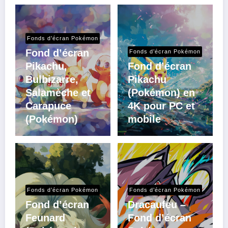
Fonds d’écran Pokémon
Fond d’écran
Fonds d’écran Pokémon
Pikachu,
Fond d’écran
Bulbizarre,
Pikachu
Salamèche et
(Pokémon) en
Carapuce
4K pour PC et
(Pokémon)
mobile
Fonds d’écran Pokémon
Fonds d’écran Pokémon
Fond d’écran
Dracaufeu –
Feunard
Fond d’écran