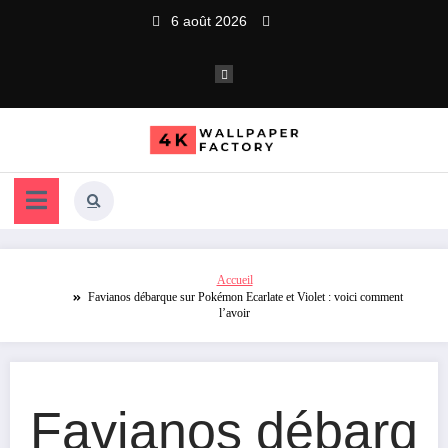
Aller
6 août 2026
au
contenu
Accueil
Favianos débarque sur Pokémon Ecarlate et Violet : voici comment
l’avoir
Favianos débarq