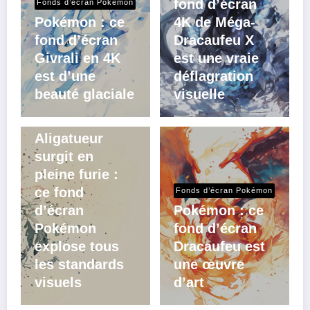
fond d’écran
Fonds d’écran Pokémon
Pokémon : ce
4K de Méga-
fond d’écran
Dracaufeu X
Givrali en 4K
est une vraie
est d’une
déflagration
beauté glaciale
visuelle
Fonds d’écran Pokémon
Aligatueur
surgit en
pleine furie :
ce fond
Fonds d’écran Pokémon
d’écran
Pokémon : ce
Pokémon
fond d’écran
explose tous
Dracaufeu est
les standards
une œuvre
visuels
d’art