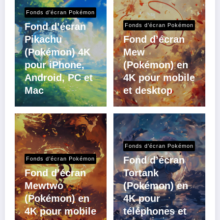
Fonds d’écran Pokémon
Fond d’écran
Fonds d’écran Pokémon
Pikachu
Fond d’écran
(Pokémon) 4K
Mew
pour iPhone,
(Pokémon) en
Android, PC et
4K pour mobile
Mac
et desktop
Fonds d’écran Pokémon
Fond d’écran
Fonds d’écran Pokémon
Fond d’écran
Tortank
Mewtwo
(Pokémon) en
(Pokémon) en
4K pour
4K pour mobile
téléphones et