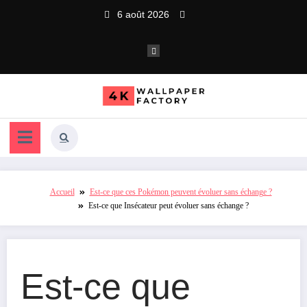
Aller
6 août 2026
au
contenu
Accueil
Est-ce que ces Pokémon peuvent évoluer sans échange ?
Est-ce que Insécateur peut évoluer sans échange ?
Est-ce que