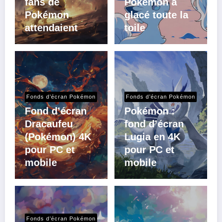
fans de
Pokémon a
Pokémon
glacé toute la
attendaient
toile
Fonds d’écran Pokémon
Fonds d’écran Pokémon
Fond d’écran
Pokémon :
Dracaufeu
fond d’écran
(Pokémon) 4K
Lugia en 4K
pour PC et
pour PC et
mobile
mobile
Fonds d’écran Pokémon