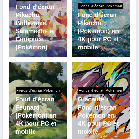
Fond d’écran
Fonds d’écran Pokémon
Pikachu,
Fond d’écran
Bulbizarre,
Pikachu
Salamèche et
(Pokémon) en
Carapuce
4K pour PC et
(Pokémon)
mobile
Fonds d’écran Pokémon
Fonds d’écran Pokémon
Fond d’écran
Dracaufeu –
Feunard
Fond d’écran
(Pokémon) en
Pokémon en
4K pour PC et
4K pour PC et
mobile
mobile