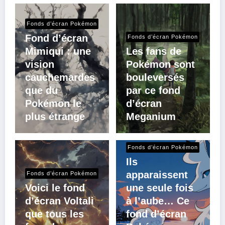
Fonds d’écran Pokémon
Fond d’écran
Fonds d’écran Pokémon
Mimiqui : une
Les fans de
vision
Pokémon sont
cauchemardes
bouleversés
que du
par ce fond
Pokémon le
d’écran
plus étrange
Meganium
Fonds d’écran Pokémon
Ils
apparaissent
Fonds d’écran Pokémon
Voici le fond
une seule fois
d’écran Voltali
à l’aube… Ce
que tous les
fond d’écran