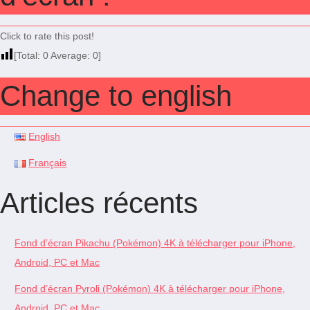
Click to rate this post!
[Total:
0
Average:
0
]
Change to english
English
Français
Articles récents
Fond d’écran Pikachu (Pokémon) 4K à télécharger pour iPhone,
Android, PC et Mac
Fond d’écran Pyroli (Pokémon) 4K à télécharger pour iPhone,
Android, PC et Mac