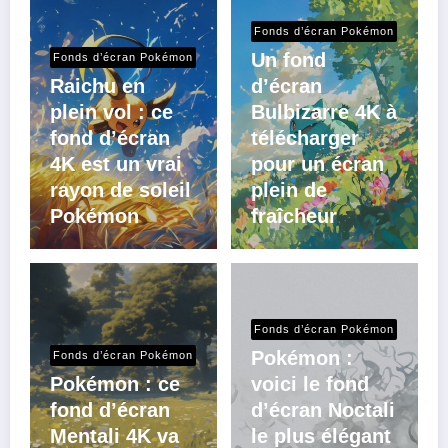
Fonds d’écran Pokémon
Un fond
Fonds d’écran Pokémon
Raichu en
d’écran
plein vol : ce
Bulbizarre 4K à
fond d’écran
télécharger
4K est un vrai
pour un écran
rayon de soleil
plein de
Pokémon
fraîcheur
Fonds d’écran Pokémon
Pokémon :
Fonds d’écran Pokémon
Pokémon : ce
voici le fond
fond d’écran
d’écran Noctali
Mentali 4K va
le plus élégant