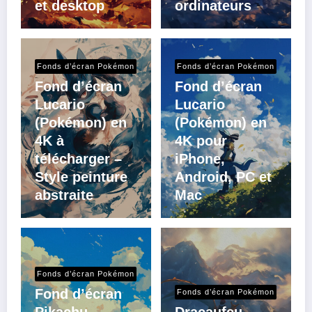
et desktop
ordinateurs
Fonds d’écran Pokémon
Fonds d’écran Pokémon
Fond d’écran
Fond d’écran
Lucario
Lucario
(Pokémon) en
(Pokémon) en
4K à
4K pour
télécharger –
iPhone,
Style peinture
Android, PC et
abstraite
Mac
Fonds d’écran Pokémon
Fond d’écran
Fonds d’écran Pokémon
Pikachu
Dracaufeu –