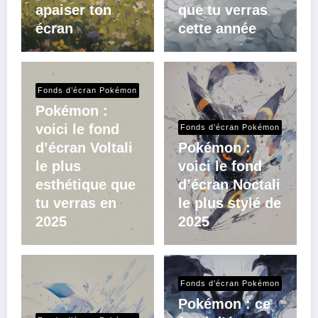
apaiser ton
que tu verras
écran
cette année
Fonds d’écran Pokémon
Pokémon :
voici le fond
Fonds d’écran Pokémon
d’écran Voltali
Pokémon :
le plus
voici le fond
esthétique que
d’écran Noctali
tu verras en
le plus stylé de
2025
2025
Fonds d’écran Pokémon
Pokémon : ce