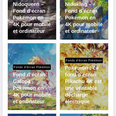
Nidoqueen –
Nidoking –
Fond d’écran
Fond d’écran
Pokémon en
Pokémon en
4K pour mobile
4K pour mobile
et ordinateur
et ordinateur
Fonds d’écran Pokémon
Pokémon : ce
Fonds d’écran Pokémon
Fond d’écran
fond d’écran
Galopa
Pikachu 4K est
Pokémon en
une véritable
4K pour mobile
décharge
et ordinateur
électrique