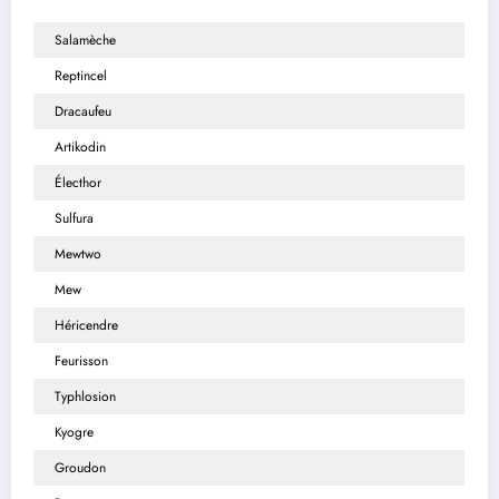
Salamèche
Reptincel
Dracaufeu
Artikodin
Électhor
Sulfura
Mewtwo
Mew
Héricendre
Feurisson
Typhlosion
Kyogre
Groudon