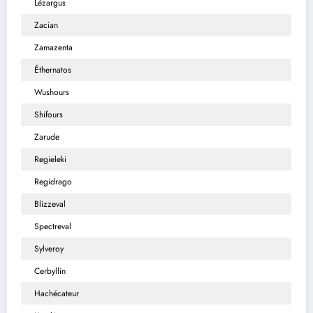
Lézargus
Zacian
Zamazenta
Éthernatos
Wushours
Shifours
Zarude
Regieleki
Regidrago
Blizzeval
Spectreval
Sylveroy
Cerbyllin
Hachécateur