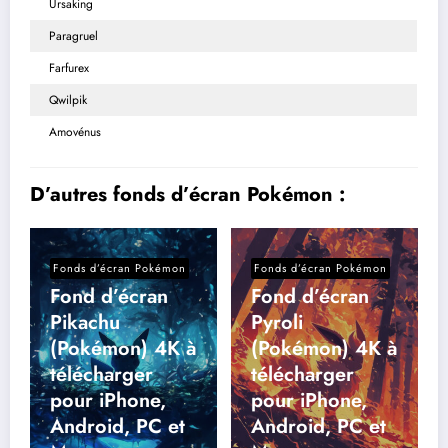
Ursaking
Paragruel
Farfurex
Qwilpik
Amovénus
D’autres fonds d’écran Pokémon :
Fonds d’écran Pokémon
Fonds d’écran Pokémon
Fond d’écran
Fond d’écran
Pikachu
Pyroli
(Pokémon) 4K à
(Pokémon) 4K à
télécharger
télécharger
pour iPhone,
pour iPhone,
Android, PC et
Android, PC et