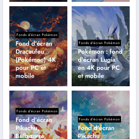
Fonds d’écran Pokémon
Fond d’écran
Fonds d’écran Pokémon
Dracaufeu
Pokémon : fond
(Pokémon) 4K
d’écran Lugia
pour PC et
en 4K pour PC
mobile
et mobile
Fonds d’écran Pokémon
Fond d’écran
Fonds d’écran Pokémon
Pikachu,
Fond d’écran
Bulbizarre,
Pikachu