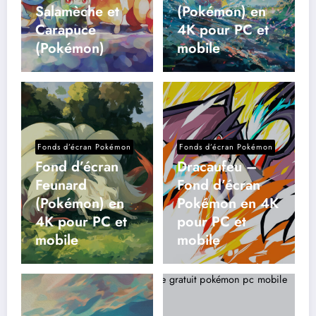
Salamèche et
(Pokémon) en
Carapuce
4K pour PC et
(Pokémon)
mobile
Fonds d’écran Pokémon
Fonds d’écran Pokémon
Fond d’écran
Dracaufeu –
Feunard
Fond d’écran
(Pokémon) en
Pokémon en 4K
4K pour PC et
pour PC et
mobile
mobile