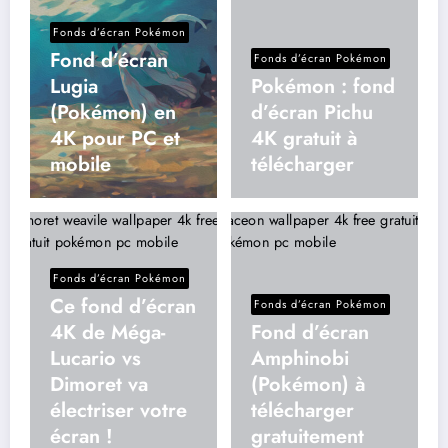
Fonds d’écran Pokémon
Fond d’écran
Fonds d’écran Pokémon
Lugia
Pokémon : fond
(Pokémon) en
d’écran Pichu
4K pour PC et
4K gratuit à
mobile
télécharger
Fonds d’écran Pokémon
Ce fond d’écran
Fonds d’écran Pokémon
4K de Méga-
Fond d’écran
Lucario vs
Amphinobi
Dimoret va
(Pokémon) à
électriser votre
télécharger
écran !
gratuitement