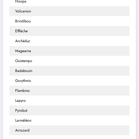
Hoopa
Volcanion
Brindibou
Efflèche
Archéduc
Magearna
Ouistempo
Badabouin
Gorythmic
Flambino
Lapyro
Pyrobut
Larméléon
Arrozard