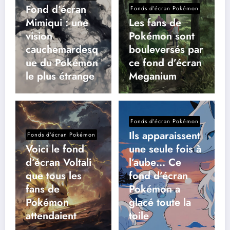
Fond d’écran
Fonds d’écran Pokémon
Mimiqui : une
Les fans de
vision
Pokémon sont
cauchemardesq
bouleversés par
ue du Pokémon
ce fond d’écran
le plus étrange
Meganium
Fonds d’écran Pokémon
Ils apparaissent
Fonds d’écran Pokémon
Voici le fond
une seule fois à
d’écran Voltali
l’aube… Ce
que tous les
fond d’écran
fans de
Pokémon a
Pokémon
glacé toute la
attendaient
toile