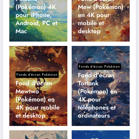
(Pokémon) 4K
Mew (Pokémon)
pour iPhone,
en 4K pour
Android, PC et
mobile et
Mac
desktop
Fonds d’écran Pokémon
Fond d’écran
Fonds d’écran Pokémon
Fond d’écran
Tortank
Mewtwo
(Pokémon) en
(Pokémon) en
4K pour
4K pour mobile
téléphones et
et desktop
ordinateurs