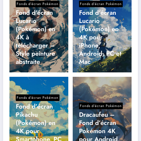
Fonds d’écran Pokémon
Fonds d’écran Pokémon
Fond d’écran
Fond d’écran
Lucario
Lucario
(Pokémon) en
(Pokémon) en
4K à
4K pour
télécharger –
iPhone,
Style peinture
Android, PC et
abstraite
Mac
Fonds d’écran Pokémon
Fond d’écran
Fonds d’écran Pokémon
Pikachu
Dracaufeu –
(Pokémon) en
Fond d’écran
4K pour
Pokémon 4K
Smartphone, PC
pour Android,