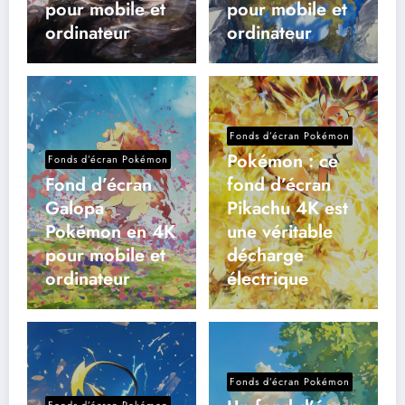
pour mobile et
pour mobile et
ordinateur
ordinateur
Fonds d’écran Pokémon
Pokémon : ce
Fonds d’écran Pokémon
Fond d’écran
fond d’écran
Galopa
Pikachu 4K est
Pokémon en 4K
une véritable
pour mobile et
décharge
ordinateur
électrique
Fonds d’écran Pokémon