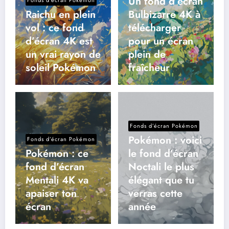
Un fond d’écran
Fonds d’écran Pokémon
Raichu en plein
Bulbizarre 4K à
vol : ce fond
télécharger
d’écran 4K est
pour un écran
un vrai rayon de
plein de
soleil Pokémon
fraîcheur
Fonds d’écran Pokémon
Pokémon : voici
Fonds d’écran Pokémon
Pokémon : ce
le fond d’écran
fond d’écran
Noctali le plus
Mentali 4K va
élégant que tu
apaiser ton
verras cette
écran
année