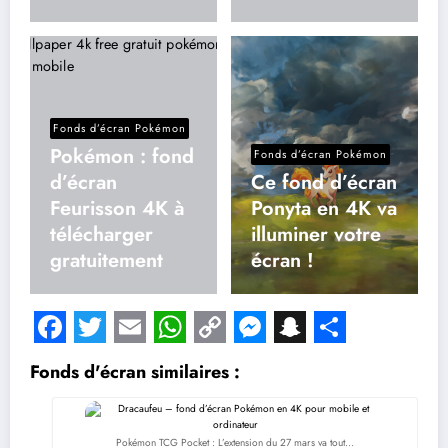
Fonds d’écran Pokémon
Pokémon : fond
Fonds d’écran Pokémon
d’écran
Ce fond d’écran
Feurisson 4K à
Ponyta en 4K va
télécharger
illuminer votre
gratuitement
écran !
Facebook
Twitter
Email
WhatsApp
Copy
Messenger
Snapchat
Share
Fonds d'écran similaires :
Link
Pokémon TCG Pocket : L’extension du 27 mars va tout…