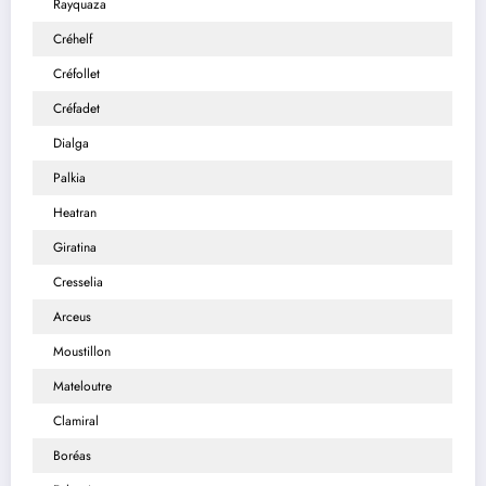
Rayquaza
Créhelf
Créfollet
Créfadet
Dialga
Palkia
Heatran
Giratina
Cresselia
Arceus
Moustillon
Mateloutre
Clamiral
Boréas