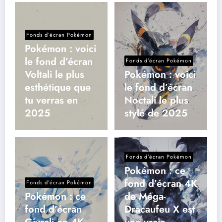
Fonds d’écran Pokémon
Pokémon : voici
le fond d’écran
Fonds d’écran Pokémon
Voltali le plus
Pokémon : voici
esthétique que
le fond d’écran
tu verras en
Noctali le plus
2025
stylé de 2025
Fonds d’écran Pokémon
Pokémon : ce
fond d’écran 4K
Fonds d’écran Pokémon
Pokémon : ce
de Méga-
fond d’écran
Dracaufeu X est