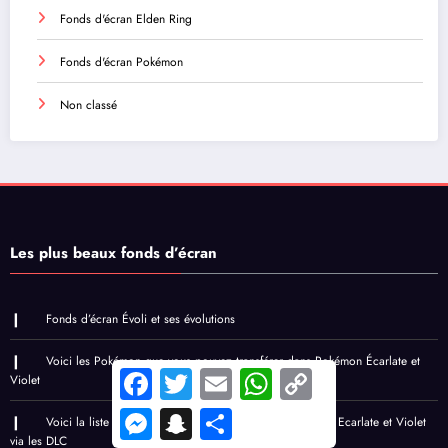
Fonds d'écran Elden Ring
Fonds d'écran Pokémon
Non classé
Les plus beaux fonds d’écran
Fonds d’écran Évoli et ses évolutions
Voici les Pokémon que vous pouvez transférer dans Pokémon Écarlate et
Facebook
Twitter
Email
WhatsApp
Copy
Violet
Link
Messenger
Snapchat
Share
Voici la liste des nouveaux Pokémon ajoutés à Pokémon Ecarlate et Violet
via les DLC