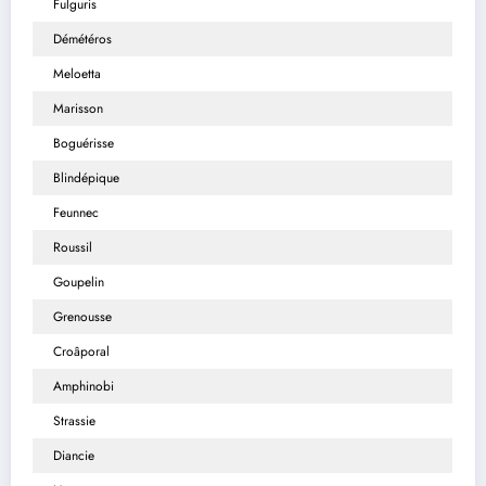
Fulguris
Démétéros
Meloetta
Marisson
Boguérisse
Blindépique
Feunnec
Roussil
Goupelin
Grenousse
Croâporal
Amphinobi
Strassie
Diancie