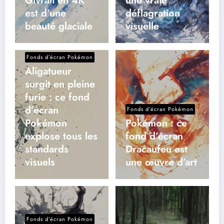
Givrali en 4K
une vraie
est d’une
déflagration
beauté glaciale
visuelle
Fonds d’écran Pokémon
Aligatueur
surgit en pleine
furie : ce fond
d’écran
Fonds d’écran Pokémon
Pokémon
Pokémon : ce
explose tous les
fond d’écran
standards
Dracaufeu est
visuels
une œuvre d’art
Fonds d’écran Pokémon