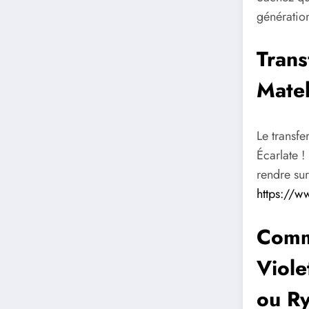
génération
Trans
Matel
Le transfe
Écarlate !
rendre sur
https://w
Comm
Viole
ou Ry