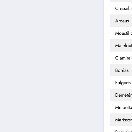
Cresseli
Arceus
Moustill
Matelout
Clamiral
Boréas
Fulguris
Démétér
Meloett
Marisso