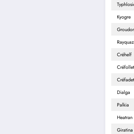
Typhlosi
Kyogre
Groudo
Rayquaz
Créhelf
Créfolle
Créfade
Dialga
Palkia
Heatran
Giratina