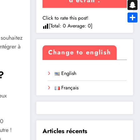
d’écran :
Messe
Snapc
Click to rate this post!
[Total:
0
Average:
0
]
Share
 souhaitez
ntégrer à
Change to english
?
English
Français
eux
00
utre !
Articles récents
s