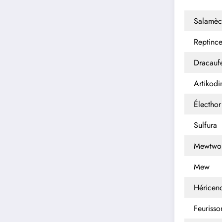
Salamèc
Reptince
Dracauf
Artikodi
Électhor
Sulfura
Mewtwo
Mew
Héricen
Feurisso