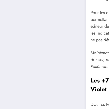
Pour les d
permettant
éditeur de
les indica
ne pas dét
Maintenan
dresser, d
Pokémon. 
Les +7
Violet 
D’autres P