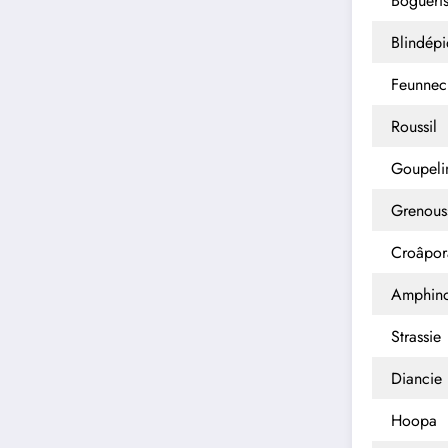
Boguéri
Blindép
Feunnec
Roussil
Goupeli
Grenous
Croâpor
Amphin
Strassie
Diancie
Hoopa