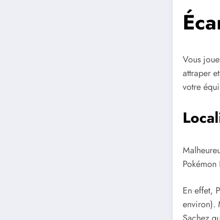
Écar
Vous joue
attraper e
votre équi
Local
Malheureus
Pokémon É
En effet, 
environ). 
Sachez qu