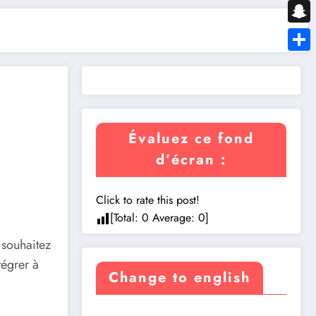
Messe
Snapc
Share
Évaluez ce fond
d’écran :
Click to rate this post!
[Total:
0
Average:
0
]
 souhaitez
tégrer à
Change to english