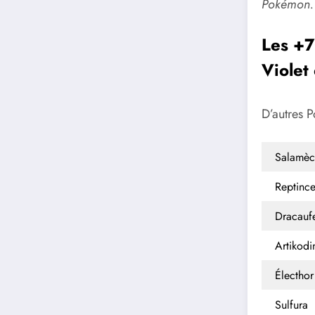
Pokémon. 
Les +7
Violet 
D’autres P
Salamèc
Reptince
Dracauf
Artikodi
Électhor
Sulfura