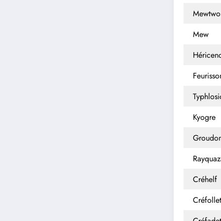
Mewtwo
Mew
Héricen
Feurisso
Typhlosi
Kyogre
Groudo
Rayquaz
Créhelf
Créfolle
Créfade