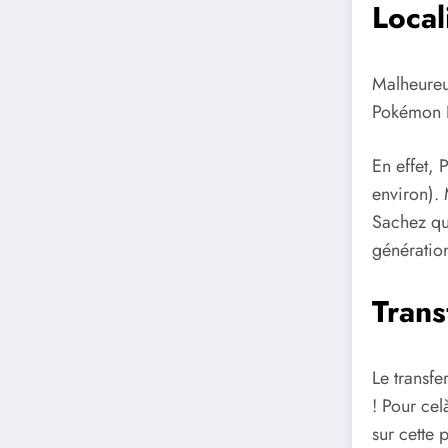
Local
Malheureus
Pokémon É
En effet, 
environ). 
Sachez qu
génération
Trans
Le transfe
! Pour cel
sur cette 