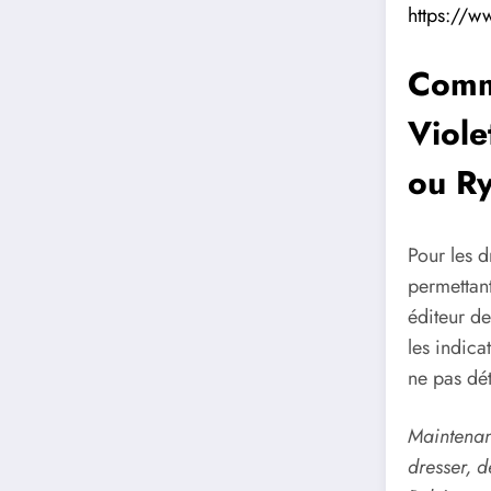
https://w
Comm
Viole
ou Ry
Pour les d
permettant
éditeur de
les indica
ne pas dét
Maintenan
dresser, d