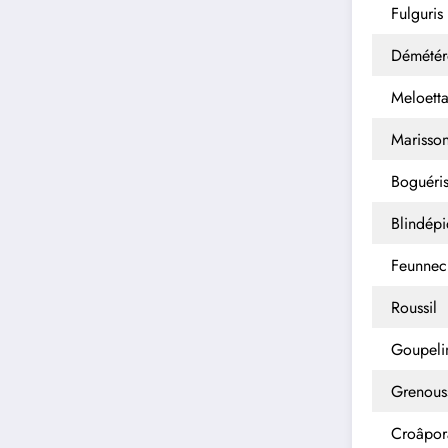
Fulguris
Démétér
Meloett
Marisso
Boguéri
Blindép
Feunnec
Roussil
Goupeli
Grenous
Croâpor