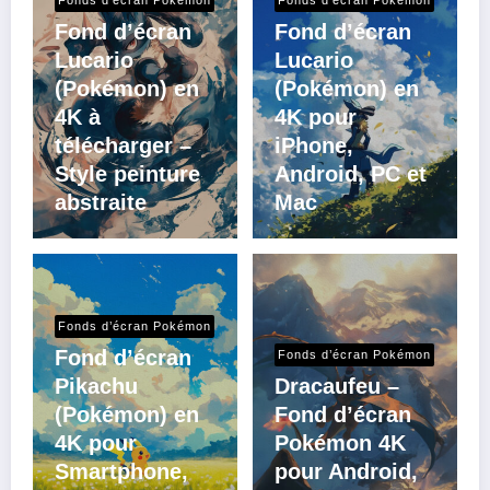
Fonds d’écran Pokémon
Fonds d’écran Pokémon
Fond d’écran
Fond d’écran
Lucario
Lucario
(Pokémon) en
(Pokémon) en
4K à
4K pour
télécharger –
iPhone,
Style peinture
Android, PC et
abstraite
Mac
Fonds d’écran Pokémon
Fond d’écran
Fonds d’écran Pokémon
Pikachu
Dracaufeu –
(Pokémon) en
Fond d’écran
4K pour
Pokémon 4K
Smartphone,
pour Android,