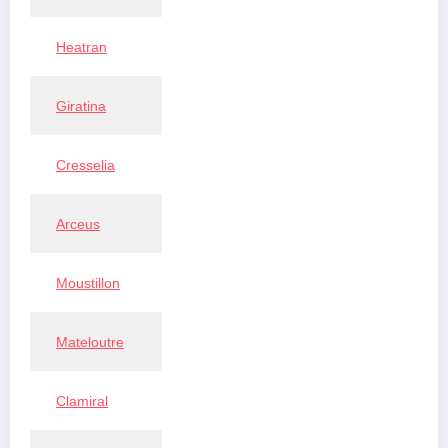
Heatran
Giratina
Cresselia
Arceus
Moustillon
Mateloutre
Clamiral