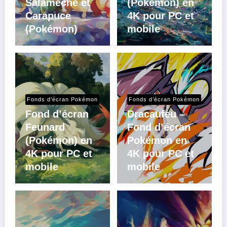
Salamèche et
(Pokémon) en
Carapuce
4K pour PC et
(Pokémon)
mobile
Fonds d’écran Pokémon
Fonds d’écran Pokémon
Fond d’écran
Dracaufeu –
Feunard
Fond d’écran
(Pokémon) en
Pokémon en
4K pour PC et
4K pour PC et
mobile
mobile