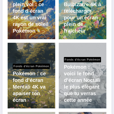
plein vol : ce
Bulbizarre 4K à
fond d’écran
télécharger
4K est un vrai
pour un écran
rayon de soleil
plein de
Pokémon
fraîcheur
Fonds d’écran Pokémon
Pokémon :
Fonds d’écran Pokémon
Pokémon : ce
voici le fond
fond d’écran
d’écran Noctali
Mentali 4K va
le plus élégant
apaiser ton
que tu verras
écran
cette année