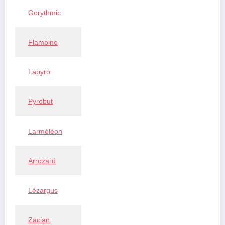
Gorythmic
Flambino
Lapyro
Pyrobut
Larméléon
Arrozard
Lézargus
Zacian