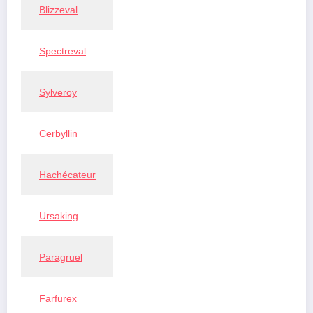
Blizzeval
Spectreval
Sylveroy
Cerbyllin
Hachécateur
Ursaking
Paragruel
Farfurex