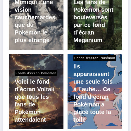
Mimiqui : une
Les fans de
vision
Pokémon sont
cauchemardes
bouleversés
que du
par ce fond
Pokémon le
d’écran
plus étrange
Meganium
Fonds d’écran Pokémon
Ils
apparaissent
Fonds d’écran Pokémon
Voici le fond
une seule fois
d’écran Voltali
à l’aube… Ce
que tous les
fond d’écran
fans de
Pokémon a
Pokémon
glacé toute la
attendaient
toile