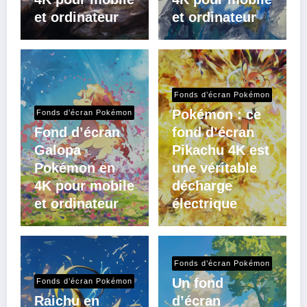
et ordinateur
et ordinateur
Fonds d’écran Pokémon
Pokémon : ce
Fonds d’écran Pokémon
Fond d’écran
fond d’écran
Galopa
Pikachu 4K est
Pokémon en
une véritable
4K pour mobile
décharge
et ordinateur
électrique
Fonds d’écran Pokémon
Un fond
Fonds d’écran Pokémon
Raichu en
d’écran