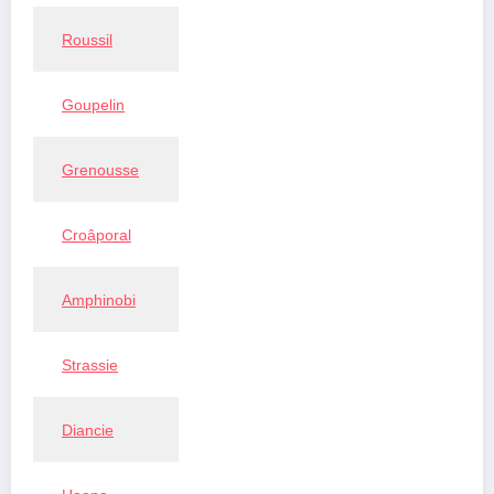
Roussil
Goupelin
Grenousse
Croâporal
Amphinobi
Strassie
Diancie