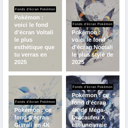
Fonds d’écran Pokémon
Pokémon :
voici le fond
Fonds d’écran Pokémon
d’écran Voltali
Pokémon :
le plus
voici le fond
esthétique que
d’écran Noctali
tu verras en
le plus stylé de
2025
2025
Fonds d’écran Pokémon
Pokémon : ce
fond d’écran
Fonds d’écran Pokémon
Pokémon : ce
4K de Méga-
fond d’écran
Dracaufeu X
Givrali en 4K
est une vraie