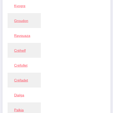
Kyogre
Groudon
Rayquaza
Créhelf
Créfollet
Créfadet
Dialga
Palkia