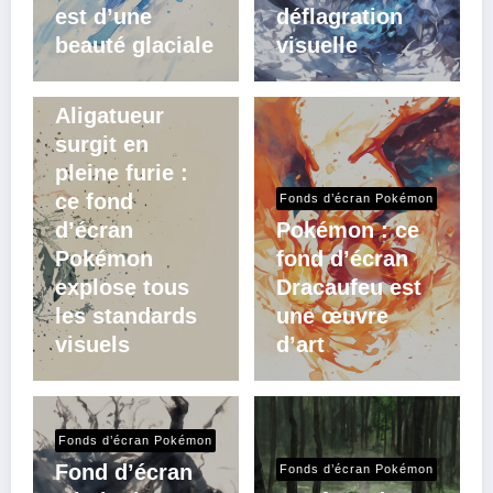
est d’une
déflagration
beauté glaciale
visuelle
Fonds d’écran Pokémon
Aligatueur
surgit en
pleine furie :
ce fond
Fonds d’écran Pokémon
d’écran
Pokémon : ce
Pokémon
fond d’écran
explose tous
Dracaufeu est
les standards
une œuvre
visuels
d’art
Fonds d’écran Pokémon
Fond d’écran
Fonds d’écran Pokémon