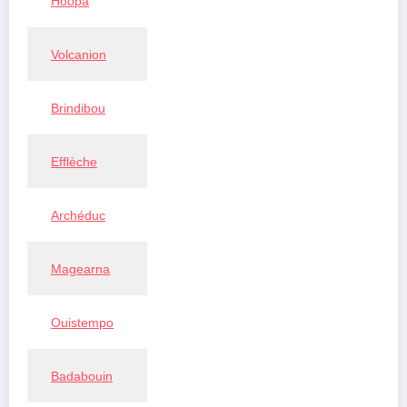
Hoopa
Volcanion
Brindibou
Efflèche
Archéduc
Magearna
Ouistempo
Badabouin