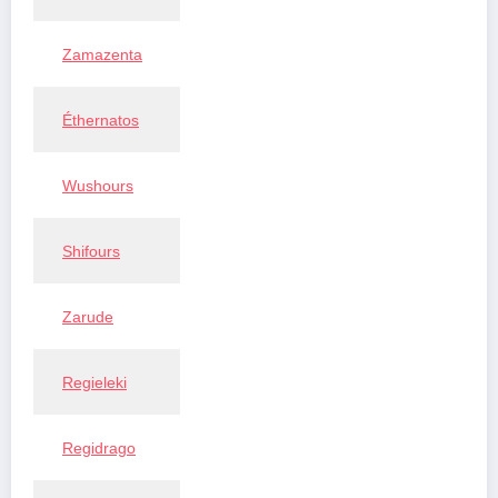
Zamazenta
Éthernatos
Wushours
Shifours
Zarude
Regieleki
Regidrago