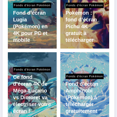
Fonds d’écran Pokémon
Fonds d’écran Pokémon
Fond d’écran
Pokémon :
Lugia
fond d’écran
(Pokémon) en
Pichu 4K
4K pour PC et
gratuit à
mobile
télécharger
Fonds d’écran Pokémon
Ce fond
Fonds d’écran Pokémon
d’écran 4K de
Fond d’écran
Méga-Lucario
Amphinobi
vs Dimoret va
(Pokémon) à
électriser votre
télécharger
écran !
gratuitement