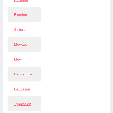
Électhor
Sulfura
Mewtwo
Mew
Héricendre
Feurisson
Typhlosion