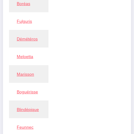
Boréas
Fulguris
Démétéros
Meloetta
Marisson
Boguérisse
Blindépique
Feunnec