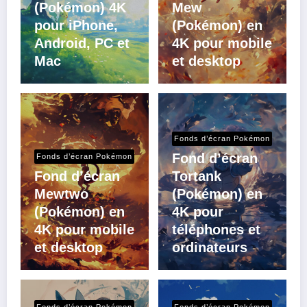
(Pokémon) 4K
Mew
pour iPhone,
(Pokémon) en
Android, PC et
4K pour mobile
Mac
et desktop
Fonds d’écran Pokémon
Fond d’écran
Fonds d’écran Pokémon
Fond d’écran
Tortank
Mewtwo
(Pokémon) en
(Pokémon) en
4K pour
4K pour mobile
téléphones et
et desktop
ordinateurs