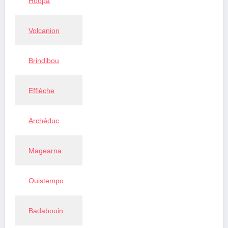
Hoopa
Volcanion
Brindibou
Efflèche
Archéduc
Magearna
Ouistempo
Badabouin