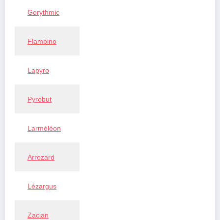
Gorythmic
Flambino
Lapyro
Pyrobut
Larméléon
Arrozard
Lézargus
Zacian