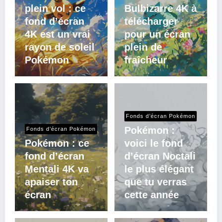
plein vol : ce
Bulbizarre 4K à
fond d’écran
télécharger
4K est un vrai
pour un écran
rayon de soleil
plein de
Pokémon
fraîcheur
Fonds d’écran Pokémon
Pokémon :
Fonds d’écran Pokémon
Pokémon : ce
voici le fond
fond d’écran
d’écran Noctali
Mentali 4K va
le plus élégant
apaiser ton
que tu verras
écran
cette année