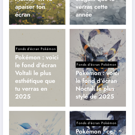
apaiser ton
verras cette
écran
année
Fonds d’écran Pokémon
Pokémon : voici
le fond d’écran
Fonds d’écran Pokémon
Voltali le plus
Pokémon : voici
esthétique que
le fond d’écran
tu verras en
Noctali le plus
2025
stylé de 2025
Fonds d’écran Pokémon
Pokémon : ce