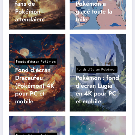
fans de
Pokémon a
Pokémon
glacé toute la
attendaient
toile
Fonds d’écran Pokémon
Fond d’écran
Fonds d’écran Pokémon
Dracaufeu
Pokémon : fond
(Pokémon) 4K
d’écran Lugia
pour PC et
en 4K pour PC
mobile
et mobile