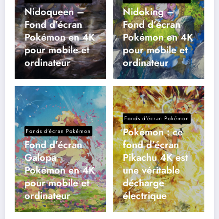
Nidoqueen –
Nidoking –
Fond d’écran
Fond d’écran
Pokémon en 4K
Pokémon en 4K
pour mobile et
pour mobile et
ordinateur
ordinateur
Fonds d’écran Pokémon
Pokémon : ce
Fonds d’écran Pokémon
Fond d’écran
fond d’écran
Galopa
Pikachu 4K est
Pokémon en 4K
une véritable
pour mobile et
décharge
ordinateur
électrique