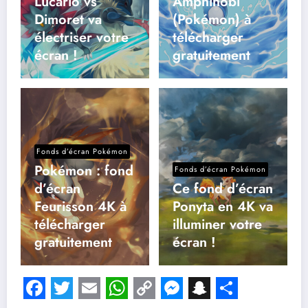
Lucario vs
Amphinobi
Dimoret va
(Pokémon) à
électriser votre
télécharger
écran !
gratuitement
Fonds d’écran Pokémon
Pokémon : fond
Fonds d’écran Pokémon
d’écran
Ce fond d’écran
Feurisson 4K à
Ponyta en 4K va
télécharger
illuminer votre
gratuitement
écran !