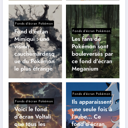
Fonds d’écran Pokémon
Fond d’écran
Fonds d’écran Pokémon
Mimiqui : une
Les fans de
vision
Pokémon sont
cauchemardesq
bouleversés par
ue du Pokémon
ce fond d’écran
le plus étrange
Meganium
Fonds d’écran Pokémon
Ils apparaissent
Fonds d’écran Pokémon
Voici le fond
une seule fois à
d’écran Voltali
l’aube… Ce
que tous les
fond d’écran