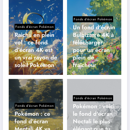
Fonds d’écran Pokémon
Un fond d’écran
Fonds d’écran Pokémon
Raichu en plein
Bulbizarre 4K à
vol : ce fond
télécharger
d’écran 4K est
pour un écran
un vrai rayon de
plein de
soleil Pokémon
fraîcheur
Fonds d’écran Pokémon
Pokémon : voici
Fonds d’écran Pokémon
Pokémon : ce
le fond d’écran
fond d’écran
Noctali le plus
Mentali 4K va
élégant que tu