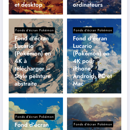
et desktop
ordinateurs
Fonds d’écran Pokémon
Fonds d’écran Pokémon
Fond d’écran
Fond d’écran
Lucario
Lucario
(Pokémon) en
(Pokémon) en
4K à
4K pour
télécharger –
iPhone,
Style peinture
Android, PC et
abstraite
Mac
Fonds d’écran Pokémon
Fond d’écran
Fonds d’écran Pokémon