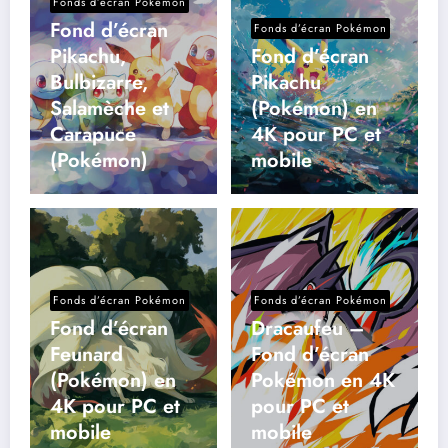
Fonds d’écran Pokémon
Fond d’écran
Fonds d’écran Pokémon
Pikachu,
Fond d’écran
Bulbizarre,
Pikachu
Salamèche et
(Pokémon) en
Carapuce
4K pour PC et
(Pokémon)
mobile
Fonds d’écran Pokémon
Fonds d’écran Pokémon
Fond d’écran
Dracaufeu –
Feunard
Fond d’écran
(Pokémon) en
Pokémon en 4K
4K pour PC et
pour PC et
mobile
mobile