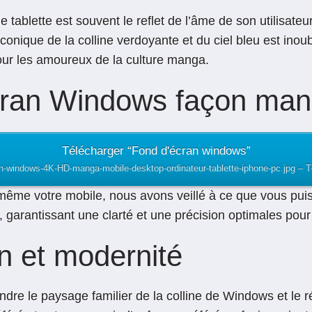
 tablette est souvent le reflet de l’âme de son utilisateu
onique de la colline verdoyante et du ciel bleu est inou
our les amoureux de la culture manga.
écran Windows façon man
Télécharger “Fond d'écran windows”
n-windows-4K-HD-manga-mobile-desktop-ordinateur-tablette-iphone-pc.jpg – T
même votre mobile, nous avons veillé à ce que vous puiss
garantissant une clarté et une précision optimales pour 
on et modernité
prendre le paysage familier de la colline de Windows et l