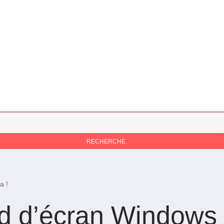
a !
d d’écran Windows i