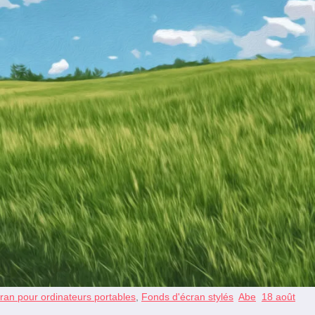
ran pour ordinateurs portables
,
Fonds d'écran stylés
Abe
18 août