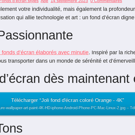
Fonds d'écran stylés
Abe
14 septembre 2023
0 Commentaires
ement votre individualité, mais également la profondeur d
tion qui allie technologie et art : un fond d’écran digne 
 Passionnante
e fonds d’écran élaborés avec minutie
. Inspiré par la r
 vous transporter dans un monde de sérénité et d’émerveil
d d’écran dès maintenant
Télécharger “Joli fond d'écran coloré Orange - 4K”
ture-wallpaper-art-paint-4K-HD-iphone-Android-Phone-PC-Mac-Linux-2.jpg – Té
Tons