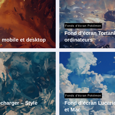
Fonds d’écran Pokémon
Fond d’écran Tortan
 mobile et desktop
ordinateurs
Fonds d’écran Pokémon
charger – Style
Fond d’écran Lucari
et Mac