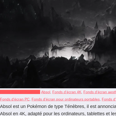
Fonds d'écran Pokémon
Absol
,
Fonds d'écran 4K
,
Fonds d'écran aesth
Fonds d'écran PC
,
Fonds d'écran pour ordinateurs portables
,
Fonds d'
Absol est un Pokémon de type Ténèbres, il est annonciate
Absol en 4K, adapté pour les ordinateurs, tablettes et 