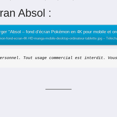
ran Absol :
ger “Absol – fond d’écran Pokémon en 4K pour mobile et or
mon-fond-ecran-4K-HD-manga-mobile-desktop-ordinateur-tablette.jpg – Télécha
ersonnel. Tout usage commercial est interdit. Vou