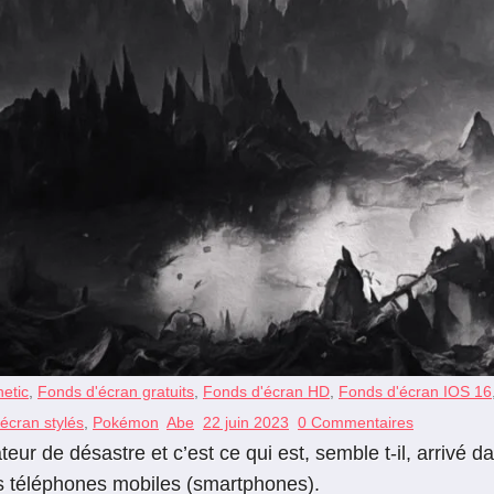
etic
,
Fonds d'écran gratuits
,
Fonds d'écran HD
,
Fonds d'écran IOS 16
écran stylés
,
Pokémon
Abe
22 juin 2023
0 Commentaires
ur de désastre et c’est ce qui est, semble t-il, arrivé 
les téléphones mobiles (smartphones).