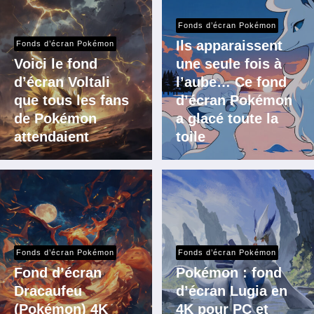
Fonds d’écran Pokémon
Ils apparaissent
Fonds d’écran Pokémon
Voici le fond
une seule fois à
d’écran Voltali
l’aube… Ce fond
que tous les fans
d’écran Pokémon
de Pokémon
a glacé toute la
attendaient
toile
Fonds d’écran Pokémon
Fonds d’écran Pokémon
Fond d’écran
Pokémon : fond
Dracaufeu
d’écran Lugia en
(Pokémon) 4K
4K pour PC et