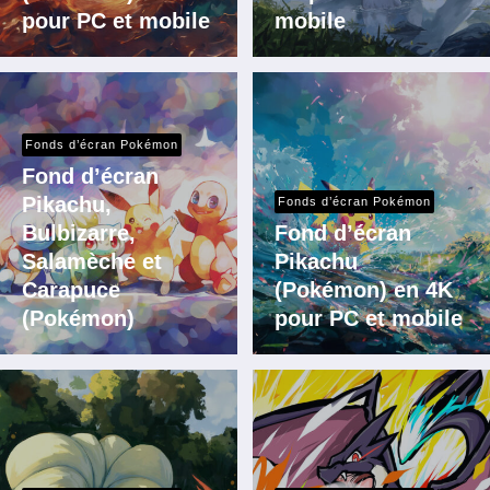
pour PC et mobile
mobile
Fonds d’écran Pokémon
Fond d’écran
Pikachu,
Fonds d’écran Pokémon
Bulbizarre,
Fond d’écran
Salamèche et
Pikachu
Carapuce
(Pokémon) en 4K
(Pokémon)
pour PC et mobile