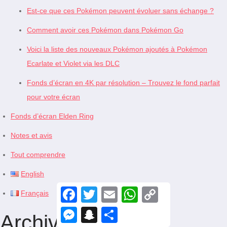
Est-ce que ces Pokémon peuvent évoluer sans échange ?
Comment avoir ces Pokémon dans Pokémon Go
Voici la liste des nouveaux Pokémon ajoutés à Pokémon
Ecarlate et Violet via les DLC
Fonds d’écran en 4K par résolution – Trouvez le fond parfait
pour votre écran
Fonds d’écran Elden Ring
Notes et avis
Tout comprendre
English
F
T
E
W
C
Français
a
w
m
h
o
c
i
a
a
p
M
S
S
Archives
e
t
i
t
y
e
n
h
b
t
l
s
L