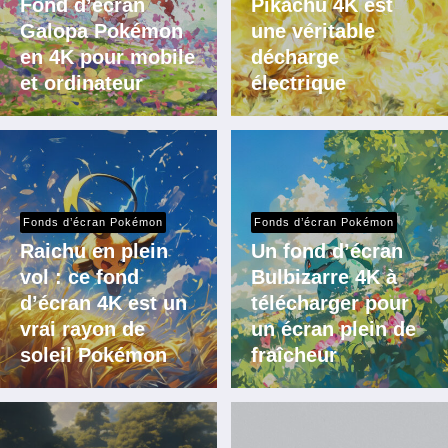
Fond d’écran
Pikachu 4K est
Galopa Pokémon
une véritable
en 4K pour mobile
décharge
et ordinateur
électrique
Fonds d’écran Pokémon
Fonds d’écran Pokémon
Raichu en plein
Un fond d’écran
vol : ce fond
Bulbizarre 4K à
d’écran 4K est un
télécharger pour
vrai rayon de
un écran plein de
soleil Pokémon
fraîcheur