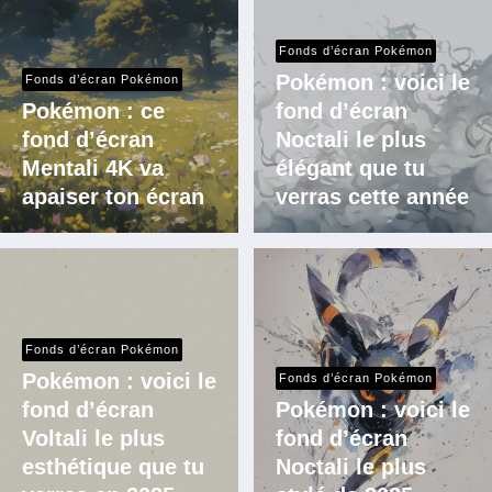
Fonds d’écran Pokémon
Pokémon : voici le
Fonds d’écran Pokémon
Pokémon : ce
fond d’écran
fond d’écran
Noctali le plus
Mentali 4K va
élégant que tu
apaiser ton écran
verras cette année
Fonds d’écran Pokémon
Pokémon : voici le
Fonds d’écran Pokémon
fond d’écran
Pokémon : voici le
Voltali le plus
fond d’écran
esthétique que tu
Noctali le plus