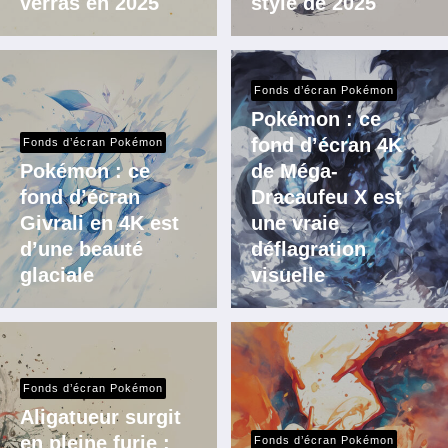
verras en 2025
stylé de 2025
Fonds d’écran Pokémon
Pokémon : ce
fond d’écran 4K
Fonds d’écran Pokémon
Pokémon : ce
de Méga-
fond d’écran
Dracaufeu X est
Givrali en 4K est
une vraie
d’une beauté
déflagration
glaciale
visuelle
Fonds d’écran Pokémon
Aligatueur surgit
en pleine furie :
Fonds d’écran Pokémon