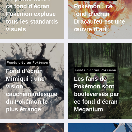
ce fond d’écran
Pokémon : ce
Pokémon explose
fond d’écran
tous les standards
Dracaufeu est une
visuels
œuvre d’art
Fonds d’écran Pokémon
Fond d’écran
Fonds d’écran Pokémon
Mimiqui : une
Les fans de
vision
Pokémon sont
cauchemardesque
bouleversés par
du Pokémon le
ce fond d’écran
plus étrange
Meganium