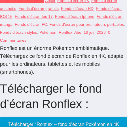
Fonds d'écran Pokémon
Absol
,
Fonds d'écran 4K
,
Fonds d'écran
aesthetic
,
Fonds d'écran gratuits
,
Fonds d'écran HD
,
Fonds d'écran
IOS 16
,
Fonds d'écran Ios 17
,
Fonds d'écran Iphone
,
Fonds d'écran
manga
,
Fonds d'écran PC
,
Fonds d'écran pour ordinateurs portables
,
Fonds d'écran stylés
,
Pokémon
,
Ronflex
Abe
19 juin 2023
0
Commentaires
Ronflex est un énorme Pokémon emblématique.
Téléchargez ce fond d’écran de Ronflex en 4K, adapté
pour les ordinateurs, tablettes et les mobiles
(smartphones).
Télécharger le fond
d’écran Ronflex :
Télécharger “Ronflex – fond d’écran Pokémon en 4K