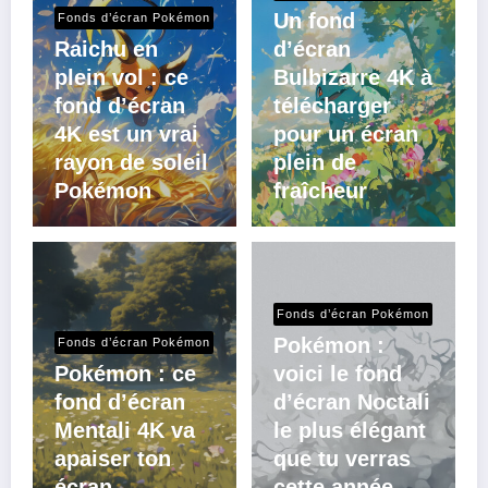
Un fond
Fonds d’écran Pokémon
Raichu en
d’écran
plein vol : ce
Bulbizarre 4K à
fond d’écran
télécharger
4K est un vrai
pour un écran
rayon de soleil
plein de
Pokémon
fraîcheur
Fonds d’écran Pokémon
Pokémon :
Fonds d’écran Pokémon
Pokémon : ce
voici le fond
fond d’écran
d’écran Noctali
Mentali 4K va
le plus élégant
apaiser ton
que tu verras
écran
cette année