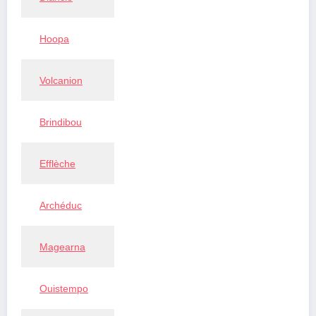
Hoopa
Volcanion
Brindibou
Efflèche
Archéduc
Magearna
Ouistempo