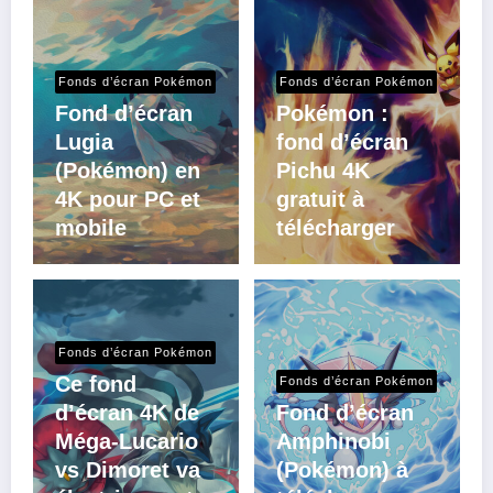
Fonds d’écran Pokémon
Fonds d’écran Pokémon
Fond d’écran
Pokémon :
Lugia
fond d’écran
(Pokémon) en
Pichu 4K
4K pour PC et
gratuit à
mobile
télécharger
Fonds d’écran Pokémon
Ce fond
Fonds d’écran Pokémon
d’écran 4K de
Fond d’écran
Méga-Lucario
Amphinobi
vs Dimoret va
(Pokémon) à