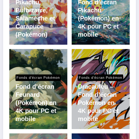
Pikachu,
Fond d’écran
Bulbizarre,
Pikachu
Salamèche et
(Pokémon) en
Carapuce
4K pour PC et
(Pokémon)
mobile
Fonds d’écran Pokémon
Fonds d’écran Pokémon
Fond d’écran
Dracaufeu –
Feunard
Fond d’écran
(Pokémon) en
Pokémon en
4K pour PC et
4K pour PC et
mobile
mobile