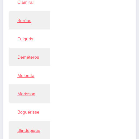
Clamiral
Boréas
Fulguris
Démétéros
Meloetta
Marisson
Boguérisse
Blindépique