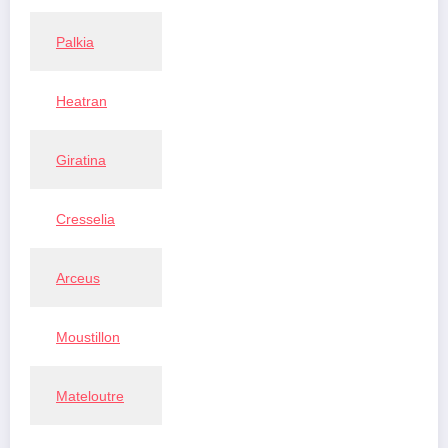
Palkia
Heatran
Giratina
Cresselia
Arceus
Moustillon
Mateloutre