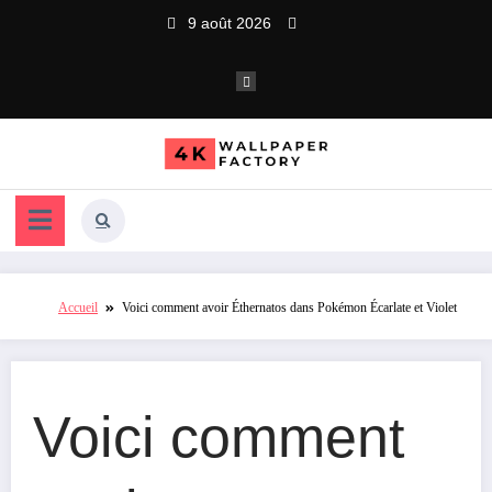
Aller
9 août 2026
au
contenu
Accueil
Voici comment avoir Éthernatos dans Pokémon Écarlate et Violet
Voici comment