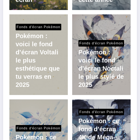
Fonds d’écran Pokémon
Pokémon :
voici le fond
Fonds d’écran Pokémon
d’écran Voltali
Pokémon :
le plus
voici le fond
esthétique que
d’écran Noctali
tu verras en
le plus stylé de
2025
2025
Fonds d’écran Pokémon
Pokémon : ce
fond d’écran
Fonds d’écran Pokémon
Pokémon : ce
4K de Méga-