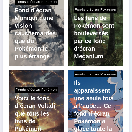
Fonds d’écran Pokémon
Fond d’écran
Fonds d’écran Pokémon
Mimiqui : une
Les fans de
vision
Pokémon sont
cauchemardes
bouleversés
que du
par ce fond
Pokémon le
d’écran
plus étrange
Meganium
Fonds d’écran Pokémon
Ils
apparaissent
Fonds d’écran Pokémon
Voici le fond
une seule fois
d’écran Voltali
à l’aube… Ce
que tous les
fond d’écran
fans de
Pokémon a
Pokémon
glacé toute la