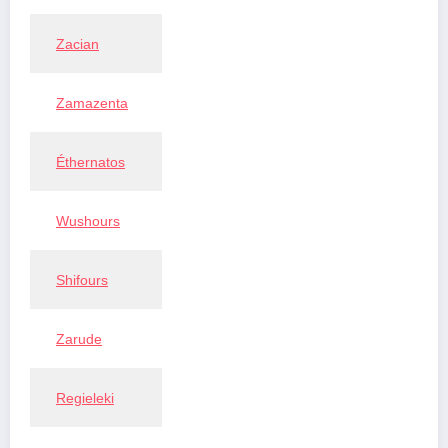
Zacian
Zamazenta
Éthernatos
Wushours
Shifours
Zarude
Regieleki