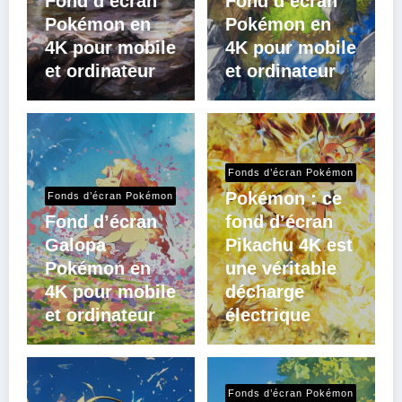
Fond d’écran
Fond d’écran
Pokémon en
Pokémon en
4K pour mobile
4K pour mobile
et ordinateur
et ordinateur
Fonds d’écran Pokémon
Pokémon : ce
Fonds d’écran Pokémon
Fond d’écran
fond d’écran
Galopa
Pikachu 4K est
Pokémon en
une véritable
4K pour mobile
décharge
et ordinateur
électrique
Fonds d’écran Pokémon