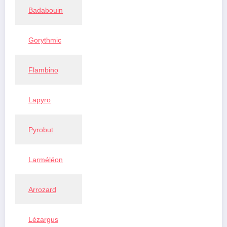
Badabouin
Gorythmic
Flambino
Lapyro
Pyrobut
Larméléon
Arrozard
Lézargus