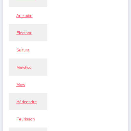
Artikodin
Électhor
Sulfura
Mewtwo
Mew
Héricendre
Feurisson