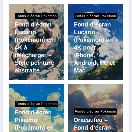
Fonds d’écran Pokémon
Fonds d’écran Pokémon
Fond d’écran
Fond d’écran
Lucario
Lucario
(Pokémon) en
(Pokémon) en
4K à
4K pour
télécharger –
iPhone,
Style peinture
Android, PC et
abstraite
Mac
Fonds d’écran Pokémon
Fond d’écran
Fonds d’écran Pokémon
Pikachu
Dracaufeu –
(Pokémon) en
Fond d’écran