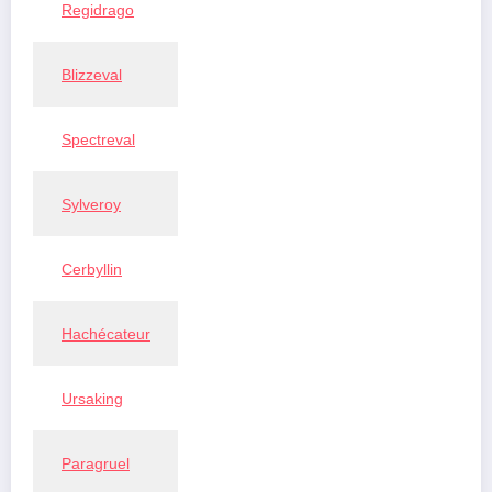
Regidrago
Blizzeval
Spectreval
Sylveroy
Cerbyllin
Hachécateur
Ursaking
Paragruel