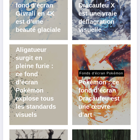
fond d’écran
Dracaufeu X
Givrali en 4K
est une vraie
est d’une
déflagration
beauté glaciale
visuelle
Fonds d’écran Pokémon
Aligatueur
surgit en
pleine furie :
ce fond
Fonds d’écran Pokémon
d’écran
Pokémon : ce
Pokémon
fond d’écran
explose tous
Dracaufeu est
les standards
une œuvre
visuels
d’art