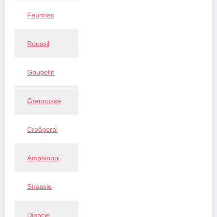
Feunnec
Roussil
Goupelin
Grenousse
Croâporal
Amphinobi
Strassie
Diancie