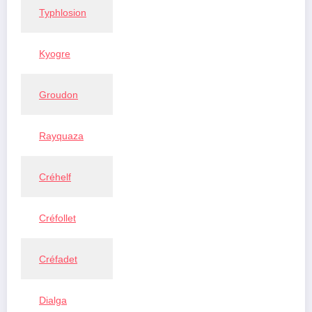
Typhlosion
Kyogre
Groudon
Rayquaza
Créhelf
Créfollet
Créfadet
Dialga