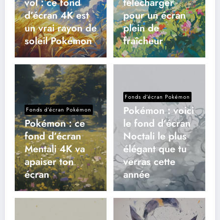
vol : ce fond
télécharger
d’écran 4K est
pour un écran
un vrai rayon de
plein de
soleil Pokémon
fraîcheur
Fonds d’écran Pokémon
Pokémon : voici
Fonds d’écran Pokémon
Pokémon : ce
le fond d’écran
fond d’écran
Noctali le plus
Mentali 4K va
élégant que tu
apaiser ton
verras cette
écran
année