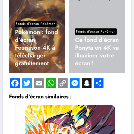
Fonds d’écran Pokémon
Pokémon : fond
Fonds d’écran Pokémon
d’écran
Ce fond d’écran
Feurisson 4K à
Ponyta en 4K va
télécharger
illuminer votre
gratuitement
écran !
Facebook
Twitter
Email
WhatsApp
Copy
Messenger
Snapchat
Share
Fonds d'écran similaires :
Link