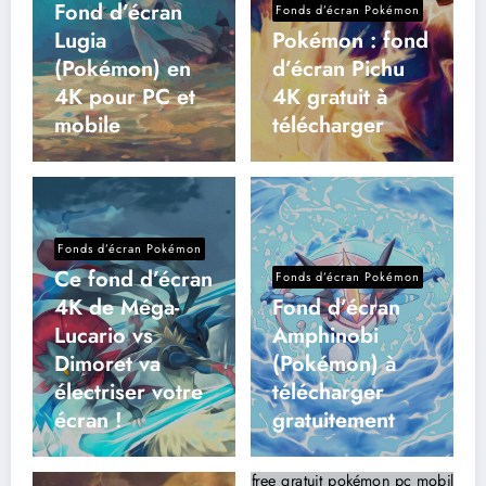
Fond d’écran
Fonds d’écran Pokémon
Lugia
Pokémon : fond
(Pokémon) en
d’écran Pichu
4K pour PC et
4K gratuit à
mobile
télécharger
Fonds d’écran Pokémon
Ce fond d’écran
Fonds d’écran Pokémon
4K de Méga-
Fond d’écran
Lucario vs
Amphinobi
Dimoret va
(Pokémon) à
électriser votre
télécharger
écran !
gratuitement