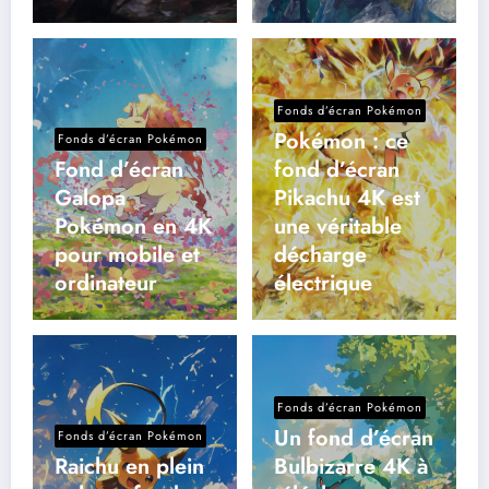
Fonds d’écran Pokémon
Pokémon : ce
Fonds d’écran Pokémon
Fond d’écran
fond d’écran
Galopa
Pikachu 4K est
Pokémon en 4K
une véritable
pour mobile et
décharge
ordinateur
électrique
Fonds d’écran Pokémon
Un fond d’écran
Fonds d’écran Pokémon
Raichu en plein
Bulbizarre 4K à