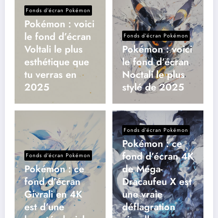
Fonds d’écran Pokémon
Pokémon : voici
le fond d’écran
Fonds d’écran Pokémon
Voltali le plus
Pokémon : voici
esthétique que
le fond d’écran
tu verras en
Noctali le plus
2025
stylé de 2025
Fonds d’écran Pokémon
Pokémon : ce
fond d’écran 4K
Fonds d’écran Pokémon
Pokémon : ce
de Méga-
fond d’écran
Dracaufeu X est
Givrali en 4K
une vraie
est d’une
déflagration