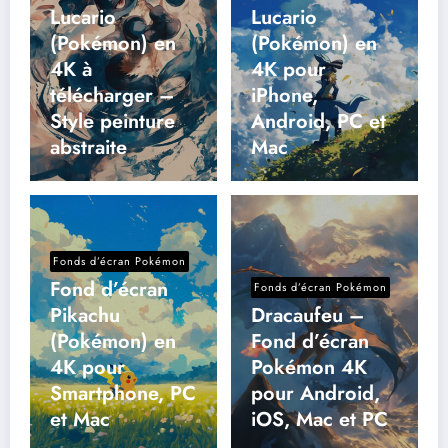
Lucario
Lucario
(Pokémon) en
(Pokémon) en
4K à
4K pour
télécharger –
iPhone,
Style peinture
Android, PC et
abstraite
Mac
Fonds d’écran Pokémon
Fond d’écran
Fonds d’écran Pokémon
Pikachu
Dracaufeu –
(Pokémon) en
Fond d’écran
4K pour
Pokémon 4K
Smartphone, PC
pour Android,
et Mac
iOS, Mac et PC