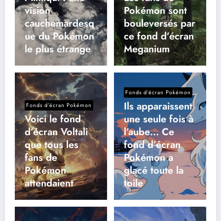
vision
Pokémon sont
cauchemardesq
bouleversés par
ue du Pokémon
ce fond d’écran
le plus étrange
Meganium
Fonds d’écran Pokémon
Ils apparaissent
Fonds d’écran Pokémon
Voici le fond
une seule fois à
d’écran Voltali
l’aube… Ce
que tous les
fond d’écran
fans de
Pokémon a
Pokémon
glacé toute la
attendaient
toile