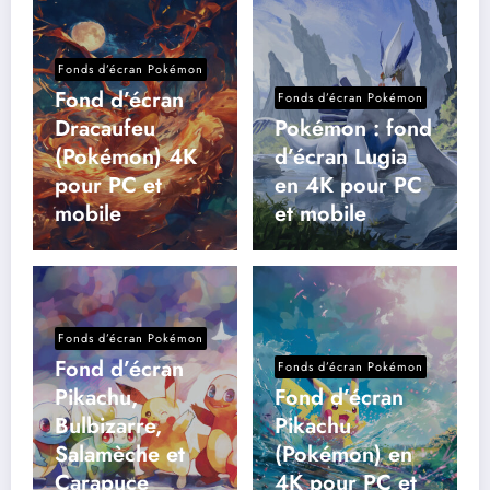
Fonds d’écran Pokémon
Fond d’écran
Fonds d’écran Pokémon
Dracaufeu
Pokémon : fond
(Pokémon) 4K
d’écran Lugia
pour PC et
en 4K pour PC
mobile
et mobile
Fonds d’écran Pokémon
Fond d’écran
Fonds d’écran Pokémon
Pikachu,
Fond d’écran
Bulbizarre,
Pikachu
Salamèche et
(Pokémon) en
Carapuce
4K pour PC et