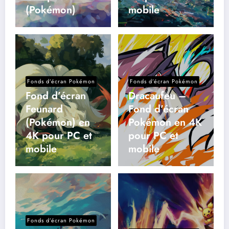
(Pokémon)
mobile
Fonds d’écran Pokémon
Fonds d’écran Pokémon
Fond d’écran
Dracaufeu –
Feunard
Fond d’écran
(Pokémon) en
Pokémon en 4K
4K pour PC et
pour PC et
mobile
mobile
Fonds d’écran Pokémon