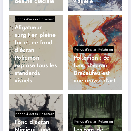
beauté glaciale
visuelle
Fonds d’écran Pokémon
Aligatueur
surgit en pleine
furie : ce fond
d’écran
Fonds d’écran Pokémon
Pokémon
Pokémon : ce
explose tous les
fond d’écran
standards
Dracaufeu est
visuels
une œuvre d’art
Fonds d’écran Pokémon
Fond d’écran
Fonds d’écran Pokémon
Mimiqui : une
Les fans de