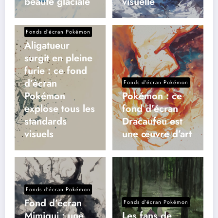
beauté glaciale
visuelle
Fonds d’écran Pokémon
Aligatueur
surgit en pleine
furie : ce fond
d’écran
Fonds d’écran Pokémon
Pokémon
Pokémon : ce
explose tous les
fond d’écran
standards
Dracaufeu est
visuels
une œuvre d’art
Fonds d’écran Pokémon
Fond d’écran
Fonds d’écran Pokémon
Mimiqui : une
Les fans de