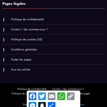
Pages légales
Politique de confidentialité
Contact / Qui sommes-nous ?
Politique de cookies (UE)
Conditions générales
Toutes les pages
Tous les articles
Politique de confidentialité
Contact / Qui sommes-nous ?
Politique de cookies (UE)
Conditions générales
Toutes les pages
Facebook
Twitter
Email
WhatsApp
Copy
Link
Tous les articles
Messenger
Snapchat
Share
Site réalisé par
Arno Beauvois
| Powered By
SpiceThemes