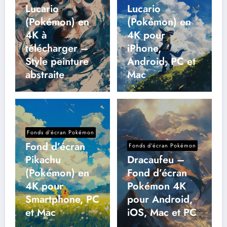
Lucario
Lucario
(Pokémon) en
(Pokémon) en
4K à
4K pour
télécharger –
iPhone,
Style peinture
Android, PC et
abstraite
Mac
Fonds d’écran Pokémon
Fond d’écran
Fonds d’écran Pokémon
Pikachu
Dracaufeu –
(Pokémon) en
Fond d’écran
4K pour
Pokémon 4K
Smartphone, PC
pour Android,
et Mac
iOS, Mac et PC