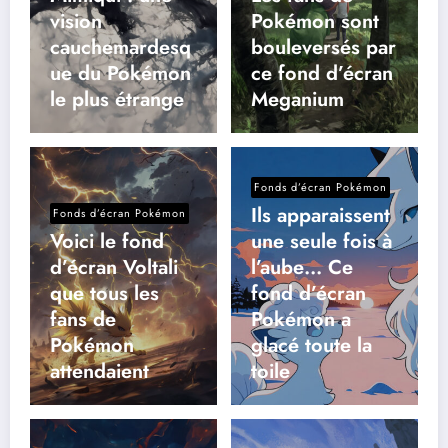
vision
Pokémon sont
cauchemardesq
bouleversés par
ue du Pokémon
ce fond d’écran
le plus étrange
Meganium
Fonds d’écran Pokémon
Ils apparaissent
Fonds d’écran Pokémon
Voici le fond
une seule fois à
d’écran Voltali
l’aube… Ce
que tous les
fond d’écran
fans de
Pokémon a
Pokémon
glacé toute la
attendaient
toile