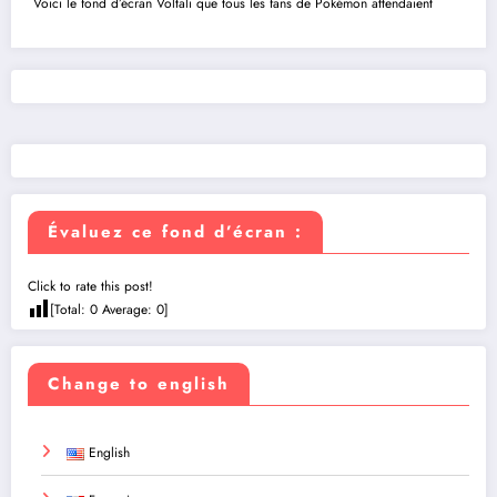
Voici le fond d’écran Voltali que tous les fans de Pokémon attendaient
Évaluez ce fond d’écran :
Click to rate this post!
[Total:
0
Average:
0
]
Change to english
English