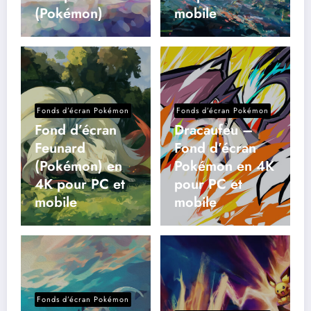
(Pokémon)
mobile
Fonds d’écran Pokémon
Fonds d’écran Pokémon
Fond d’écran
Dracaufeu –
Feunard
Fond d’écran
(Pokémon) en
Pokémon en 4K
4K pour PC et
pour PC et
mobile
mobile
Fonds d’écran Pokémon