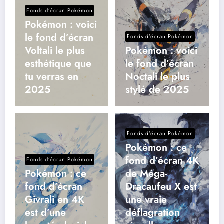
Fonds d’écran Pokémon
Pokémon : voici
le fond d’écran
Fonds d’écran Pokémon
Voltali le plus
Pokémon : voici
esthétique que
le fond d’écran
tu verras en
Noctali le plus
2025
stylé de 2025
Fonds d’écran Pokémon
Pokémon : ce
fond d’écran 4K
Fonds d’écran Pokémon
Pokémon : ce
de Méga-
fond d’écran
Dracaufeu X est
Givrali en 4K
une vraie
est d’une
déflagration