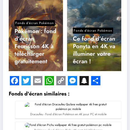
Fonds d’écran Pokémon
Pokémon : fond
Fonds d’écran Pokémon
d’écran
Ce fond d’écran
Feurisson 4K à
Ponyta en 4K va
télécharger
illuminer votre
gratuitement
écran !
Facebook
Twitter
Email
WhatsApp
Copy
Messenger
Snapchat
Share
Fonds d'écran similaires :
Link
Dracaufeu - Fond d'écran Pokémon en 4K pour PC et mobile