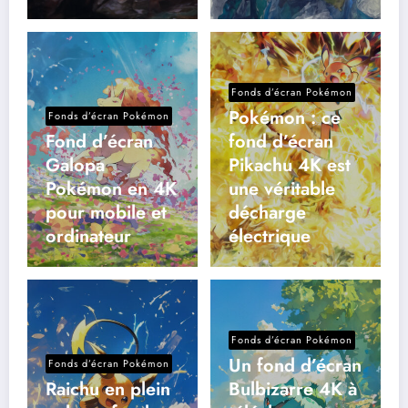
Fonds d’écran Pokémon
Pokémon : ce
Fonds d’écran Pokémon
Fond d’écran
fond d’écran
Galopa
Pikachu 4K est
Pokémon en 4K
une véritable
pour mobile et
décharge
ordinateur
électrique
Fonds d’écran Pokémon
Un fond d’écran
Fonds d’écran Pokémon
Raichu en plein
Bulbizarre 4K à