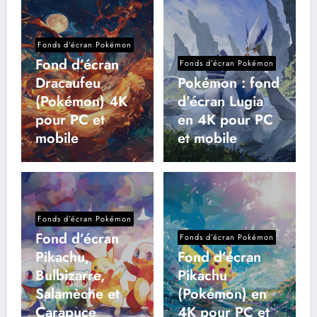
Fonds d’écran Pokémon
Fond d’écran
Fonds d’écran Pokémon
Dracaufeu
Pokémon : fond
(Pokémon) 4K
d’écran Lugia
pour PC et
en 4K pour PC
mobile
et mobile
Fonds d’écran Pokémon
Fond d’écran
Fonds d’écran Pokémon
Pikachu,
Fond d’écran
Bulbizarre,
Pikachu
Salamèche et
(Pokémon) en
Carapuce
4K pour PC et