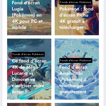
Fond d’écran
Fonds d’écran Pokémon
Lugia
Pokémon : fond
(Pokémon) en
d’écran Pichu
4K pour PC et
4K gratuit à
mobile
télécharger
Fonds d’écran Pokémon
Ce fond d’écran
Fonds d’écran Pokémon
4K de Méga-
Fond d’écran
Lucario vs
Amphinobi
Dimoret va
(Pokémon) à
électriser votre
télécharger
écran !
gratuitement