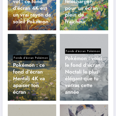
vol : ce fond
télécharger
d’écran 4K est
pour un écran
un vrai rayon de
plein de
soleil Pokémon
fraîcheur
Fonds d’écran Pokémon
Pokémon : voici
Fonds d’écran Pokémon
Pokémon : ce
le fond d’écran
fond d’écran
Noctali le plus
Mentali 4K va
élégant que tu
apaiser ton
verras cette
écran
année