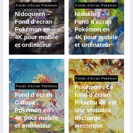
Fonds d’écran Pokémon
Fonds d’écran Pokémon
Nidoqueen –
Nidoking –
Fond d’écran
Fond d’écran
Pokémon en
Pokémon en
4K pour mobile
4K pour mobile
et ordinateur
et ordinateur
Fonds d’écran Pokémon
Pokémon : ce
Fonds d’écran Pokémon
Fond d’écran
fond d’écran
Galopa
Pikachu 4K est
Pokémon en
une véritable
4K pour mobile
décharge
et ordinateur
électrique