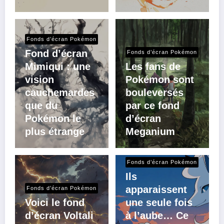
Fonds d’écran Pokémon
Fond d’écran
Fonds d’écran Pokémon
Mimiqui : une
Les fans de
vision
Pokémon sont
cauchemardes
bouleversés
que du
par ce fond
Pokémon le
d’écran
plus étrange
Meganium
Fonds d’écran Pokémon
Ils
apparaissent
Fonds d’écran Pokémon
Voici le fond
une seule fois
d’écran Voltali
à l’aube… Ce