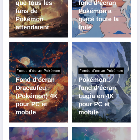
que tous les
fond d’écran
fans de
Pokémon a
Pokémon
glacé toute la
attendaient
toile
Fonds d’écran Pokémon
Fonds d’écran Pokémon
Fond d’écran
Pokémon :
Dracaufeu
fond d’écran
(Pokémon) 4K
Lugia en 4K
pour PC et
pour PC et
mobile
mobile