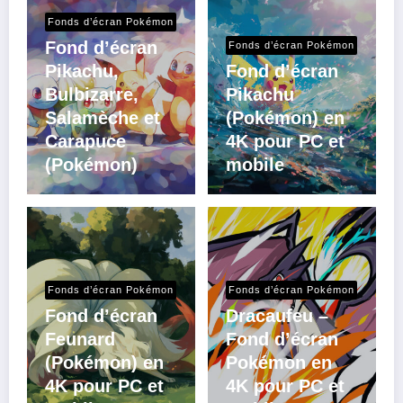
Fonds d’écran Pokémon
Fond d’écran
Fonds d’écran Pokémon
Pikachu,
Fond d’écran
Bulbizarre,
Pikachu
Salamèche et
(Pokémon) en
Carapuce
4K pour PC et
(Pokémon)
mobile
Fonds d’écran Pokémon
Fonds d’écran Pokémon
Fond d’écran
Dracaufeu –
Feunard
Fond d’écran
(Pokémon) en
Pokémon en
4K pour PC et
4K pour PC et