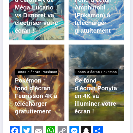
Méga-Lucario
Amphinobi
vs Dimoret va
(Pokémon) à
électriser votre
télécharger
écran !
gratuitement
Fonds d’écran Pokémon
Fonds d’écran Pokémon
Pokémon :
Ce fond
fond d’écran
d’écran Ponyta
Feurisson 4K à
en 4K va
télécharger
illuminer votre
gratuitement
écran !