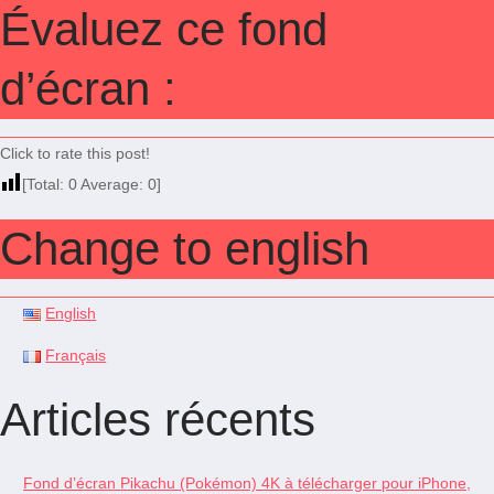
Évaluez ce fond
d’écran :
Click to rate this post!
[Total:
0
Average:
0
]
Change to english
English
Français
Articles récents
Fond d’écran Pikachu (Pokémon) 4K à télécharger pour iPhone,