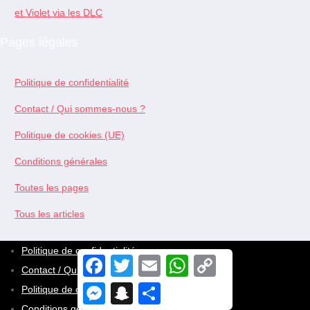
et Violet via les DLC
Pages légales
Politique de confidentialité
Contact / Qui sommes-nous ?
Politique de cookies (UE)
Conditions générales
Toutes les pages
Tous les articles
Politique de confidentialité
F
T
E
W
C
Contact / Qui sommes-nous ?
a
w
m
h
o
c
i
a
a
p
M
S
S
Politique de cookies (UE)
e
t
i
t
y
e
n
h
b
t
l
s
L
Conditions générales