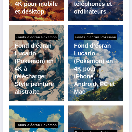
4K pour mobile
téléphones et
et desktop
ordinateurs
Fonds d’écran Pokémon
Fonds d’écran Pokémon
Fond d’écran
Fond d’écran
Lucario
Lucario
(Pokémon) en
(Pokémon) en
4K à
4K pour
télécharger –
iPhone,
Style peinture
Android, PC et
abstraite
Mac
Fonds d’écran Pokémon