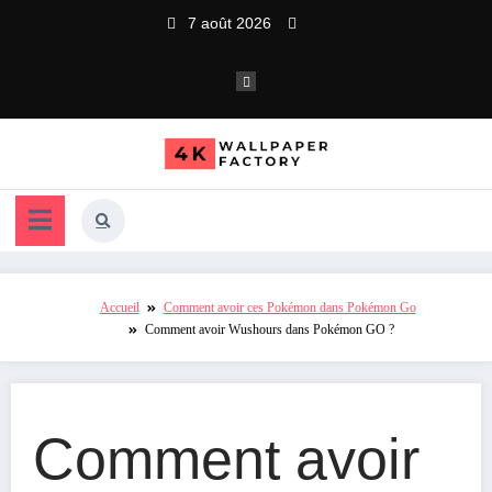
Aller
7 août 2026
au
contenu
Accueil
Comment avoir ces Pokémon dans Pokémon Go
Comment avoir Wushours dans Pokémon GO ?
Comment avoir