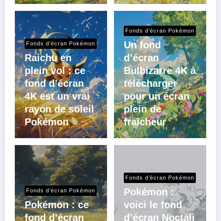
Fonds d’écran Pokémon
Un fond
Fonds d’écran Pokémon
Raichu en
d’écran
plein vol : ce
Bulbizarre 4K à
fond d’écran
télécharger
4K est un vrai
pour un écran
rayon de soleil
plein de
Pokémon
fraîcheur
Fonds d’écran Pokémon
Pokémon :
Fonds d’écran Pokémon
Pokémon : ce
voici le fond
fond d’écran
d’écran Noctali