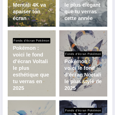
Mentali 4K va
le plus élégant
apaiser ton
que tu verras
écran
cette année
Fonds d’écran Pokémon
Pokémon :
voici le fond
Fonds d’écran Pokémon
d’écran Voltali
Pokémon :
le plus
voici le fond
esthétique que
d’écran Noctali
tu verras en
le plus stylé de
2025
2025
Fonds d’écran Pokémon