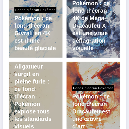
Pokémon : ce
fond d’écran
Fonds d’écran Pokémon
Pokémon : ce
4K de Méga-
fond d’écran
Dracaufeu X
Givrali en 4K
est une vraie
est d’une
déflagration
beauté glaciale
visuelle
Fonds d’écran Pokémon
Aligatueur
surgit en
pleine furie :
ce fond
Fonds d’écran Pokémon
d’écran
Pokémon : ce
Pokémon
fond d’écran
explose tous
Dracaufeu est
les standards
une œuvre
visuels
d’art