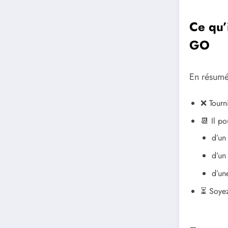
Ce qu’
GO
En résumé
❌ Tourn
📆 Il po
d’un
d’un
d’un
⏳ Soyez 