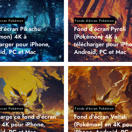
écran Pokémon
Fonds d’écran Pokémon
d’écran Pikachu
Fond d’écran Pyroli
mon) 4K à
(Pokémon) 4K à
harger pour iPhone,
télécharger pour iPho
id, PC et Mac
Android, PC et Mac
écran Pokémon
Fonds d’écran Pokémon
harge ce fond d’écran
Fond d’écran Voltali
i 4K pour iPhone,
(Pokémon) en 4K pou