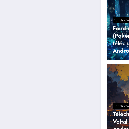
Fonds d’
Fond 
(Poké
téléc
Andro
Fonds d’
Téléc
Voltal