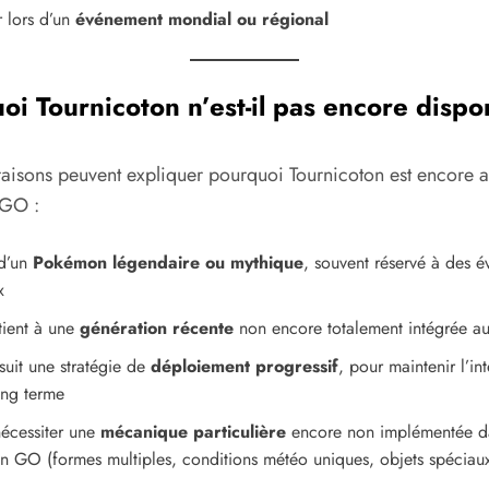
r lors d’un
événement mondial ou régional
uoi
Tournicoton
n’est-il pas encore dispo
 raisons peuvent expliquer pourquoi Tournicoton est encore 
GO :
 d’un
Pokémon légendaire ou mythique
, souvent réservé à des 
x
tient à une
génération récente
non encore totalement intégrée au
suit une stratégie de
déploiement progressif
, pour maintenir l’in
ong terme
nécessiter une
mécanique particulière
encore non implémentée d
 GO (formes multiples, conditions météo uniques, objets spécia