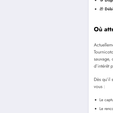
🔁
Disp
🎁
Débl
Où att
Actuellem
Tournicot
sauvage, 
d’intérêt p
Dès qu’il 
vous :
Le capt
Le renco