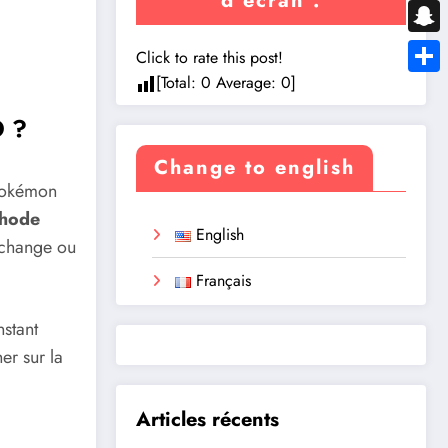
d’écran :
Messe
Snapc
Click to rate this post!
[Total:
0
Average:
0
]
Share
O ?
Change to english
Pokémon
thode
English
échange ou
Français
nstant
er sur la
Articles récents