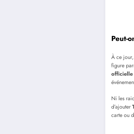
Peut-o
À ce jour,
figure par
officiell
événemen
Ni les rai
d’ajouter
carte ou d