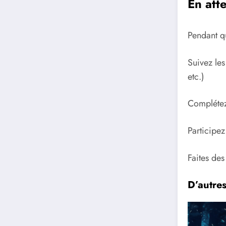
En att
Pendant q
Suivez les
etc.)
Complétez
Participe
Faites de
D’autre