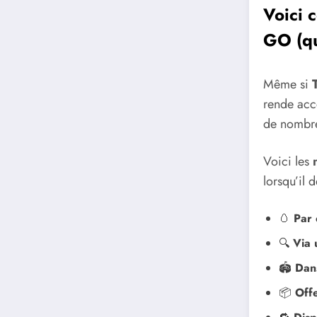
Voici 
GO (qu
Même si
rende acc
de nombre
Voici les
lorsqu’il 
🥚
Par 
🔍
Via 
🏟️
Dans
📦
Off