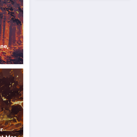
ne,
r