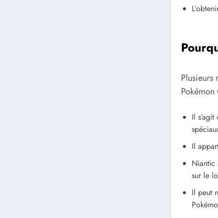
L’obteni
Pourq
Plusieurs
Pokémon 
Il s’agit
spéciau
Il appar
Niantic 
sur le l
Il peut 
Pokémon