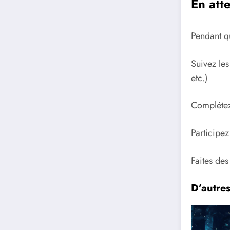
En att
Pendant q
Suivez les
etc.)
Complétez
Participe
Faites de
D’autre