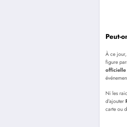
Peut-o
À ce jour
figure par
officiell
événemen
Ni les rai
d’ajouter
carte ou d