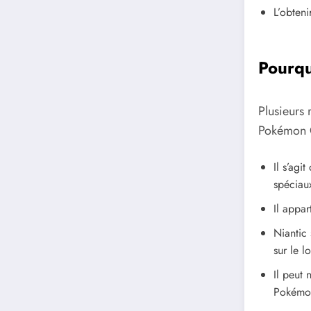
L’obteni
Pourq
Plusieurs
Pokémon 
Il s’agit
spéciau
Il appar
Niantic 
sur le l
Il peut 
Pokémon