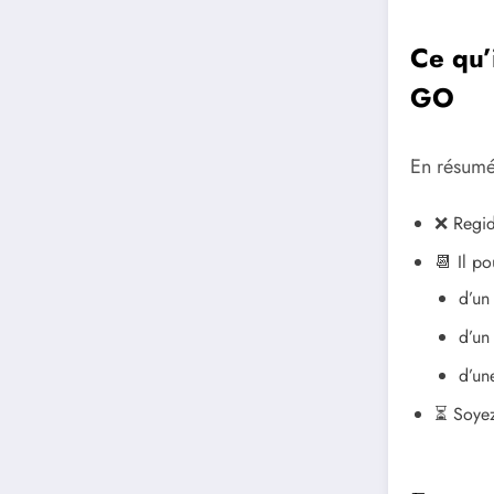
Ce qu’
GO
En résumé
❌ Regid
📆 Il po
d’un
d’un
d’un
⏳ Soyez 