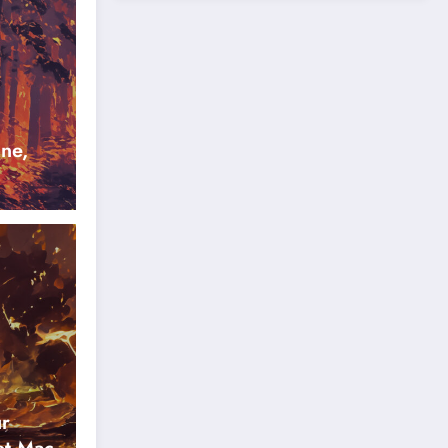
ne,
r