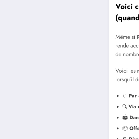
Voici
(quand
Même si
rende acc
de nombre
Voici les
lorsqu’il 
🥚
Par 
🔍
Via 
🏟️
Dans
📦
Off