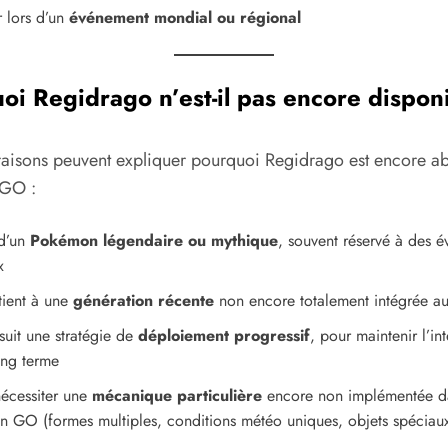
r lors d’un
événement mondial ou régional
uoi
Regidrago
n’est-il pas encore dispon
 raisons peuvent expliquer pourquoi Regidrago est encore a
GO :
 d’un
Pokémon légendaire ou mythique
, souvent réservé à des 
x
tient à une
génération récente
non encore totalement intégrée au
suit une stratégie de
déploiement progressif
, pour maintenir l’in
ong terme
nécessiter une
mécanique particulière
encore non implémentée d
 GO (formes multiples, conditions météo uniques, objets spécia