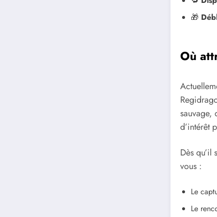
🔁
Disp
🎁
Débl
Où at
Actuellem
Regidrago
sauvage, 
d’intérêt p
Dès qu’il 
vous :
Le capt
Le renco