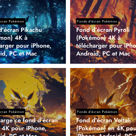
écran Pokémon
Fonds d’écran Pokémon
d’écran Pikachu
Fond d’écran Pyroli
mon) 4K à
(Pokémon) 4K à
harger pour iPhone,
télécharger pour iPho
id, PC et Mac
Android, PC et Mac
écran Pokémon
Fonds d’écran Pokémon
harge ce fond d’écran
Fond d’écran Voltali
i 4K pour iPhone,
(Pokémon) en 4K pou