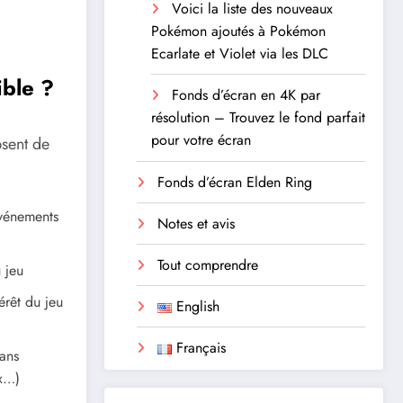
Voici la liste des nouveaux
Pokémon ajoutés à Pokémon
Ecarlate et Violet via les DLC
ible ?
Fonds d’écran en 4K par
résolution – Trouvez le fond parfait
pour votre écran
bsent de
Fonds d’écran Elden Ring
événements
Notes et avis
Tout comprendre
 jeu
térêt du jeu
English
Français
ans
ux…)