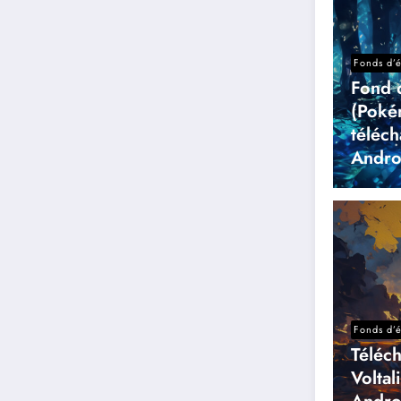
Fonds d’
Fond 
(Poké
téléc
Andro
Fonds d’
Téléc
Voltal