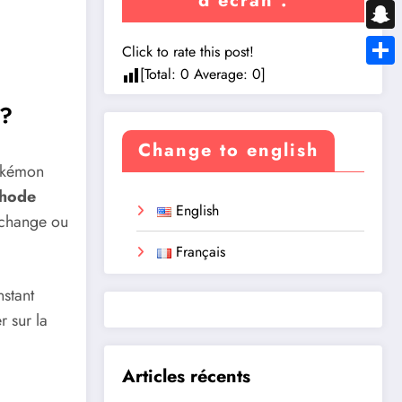
d’écran :
Messe
Snapc
Click to rate this post!
[Total:
0
Average:
0
]
Share
 ?
Change to english
okémon
thode
English
échange ou
Français
nstant
r sur la
Articles récents