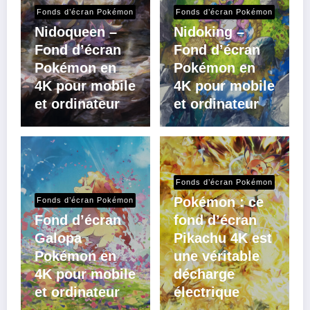
Fonds d’écran Pokémon
Fonds d’écran Pokémon
Nidoqueen –
Nidoking –
Fond d’écran
Fond d’écran
Pokémon en
Pokémon en
4K pour mobile
4K pour mobile
et ordinateur
et ordinateur
Fonds d’écran Pokémon
Pokémon : ce
Fonds d’écran Pokémon
Fond d’écran
fond d’écran
Galopa
Pikachu 4K est
Pokémon en
une véritable
4K pour mobile
décharge
et ordinateur
électrique