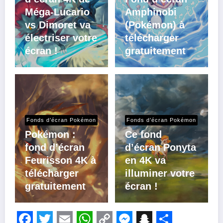
Méga-Lucario
Amphinobi
vs Dimoret va
(Pokémon) à
électriser votre
télécharger
écran !
gratuitement
Fonds d’écran Pokémon
Fonds d’écran Pokémon
Pokémon :
Ce fond
fond d’écran
d’écran Ponyta
Feurisson 4K à
en 4K va
télécharger
illuminer votre
gratuitement
écran !