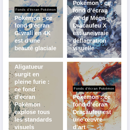
Pokémon : ce
fond d’écran
Fonds d’écran Pokémon
Pokémon : ce
4K de Méga-
fond d’écran
Dracaufeu X
Givrali en 4K
est une vraie
est d’une
déflagration
beauté glaciale
visuelle
Fonds d’écran Pokémon
Aligatueur
surgit en
pleine furie :
ce fond
Fonds d’écran Pokémon
d’écran
Pokémon : ce
Pokémon
fond d’écran
explose tous
Dracaufeu est
les standards
une œuvre
visuels
d’art