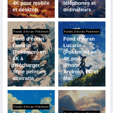
4K pour mobile
téléphones et
et desktop
ordinateurs
Fonds d’écran Pokémon
Fonds d’écran Pokémon
Fond d’écran
Fond d’écran
Lucario
Lucario
(Pokémon) en
(Pokémon) en
4K à
4K pour
télécharger –
iPhone,
Style peinture
Android, PC et
abstraite
Mac
Fonds d’écran Pokémon