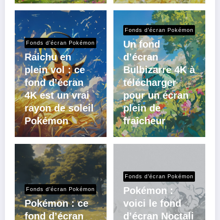
Fonds d’écran Pokémon
Un fond
Fonds d’écran Pokémon
Raichu en
d’écran
plein vol : ce
Bulbizarre 4K à
fond d’écran
télécharger
4K est un vrai
pour un écran
rayon de soleil
plein de
Pokémon
fraîcheur
Fonds d’écran Pokémon
Pokémon :
Fonds d’écran Pokémon
Pokémon : ce
voici le fond
fond d’écran
d’écran Noctali