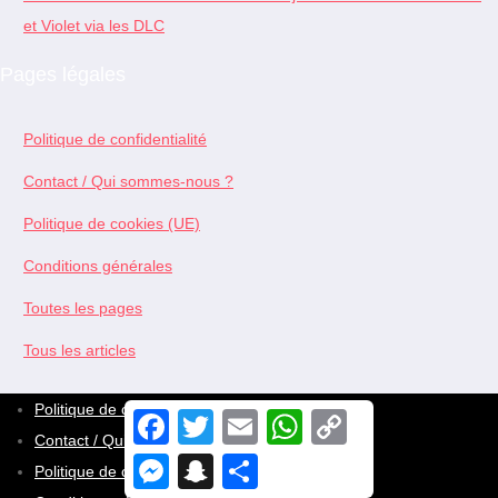
et Violet via les DLC
Pages légales
Politique de confidentialité
Contact / Qui sommes-nous ?
Politique de cookies (UE)
Conditions générales
Toutes les pages
Tous les articles
Politique de confidentialité
F
T
E
W
C
a
w
m
h
o
Contact / Qui sommes-nous ?
c
i
a
a
p
M
S
S
Politique de cookies (UE)
e
t
i
t
y
e
n
h
b
t
l
s
L