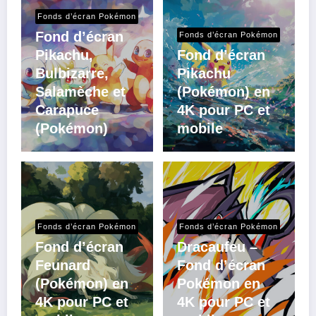
Fonds d’écran Pokémon
Fond d’écran
Fonds d’écran Pokémon
Pikachu,
Fond d’écran
Bulbizarre,
Pikachu
Salamèche et
(Pokémon) en
Carapuce
4K pour PC et
(Pokémon)
mobile
Fonds d’écran Pokémon
Fonds d’écran Pokémon
Fond d’écran
Dracaufeu –
Feunard
Fond d’écran
(Pokémon) en
Pokémon en
4K pour PC et
4K pour PC et