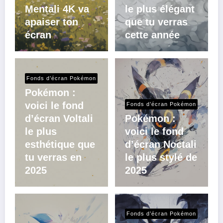
Mentali 4K va
le plus élégant
apaiser ton
que tu verras
écran
cette année
Fonds d’écran Pokémon
Pokémon :
voici le fond
Fonds d’écran Pokémon
d’écran Voltali
Pokémon :
le plus
voici le fond
esthétique que
d’écran Noctali
tu verras en
le plus stylé de
2025
2025
Fonds d’écran Pokémon