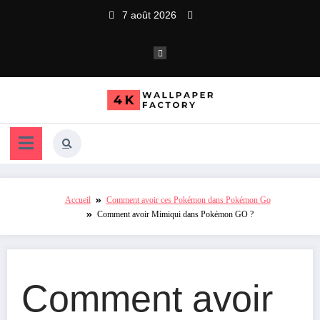
Aller
7 août 2026
au
contenu
Accueil
Comment avoir ces Pokémon dans Pokémon Go
Comment avoir Mimiqui dans Pokémon GO ?
Comment avoir