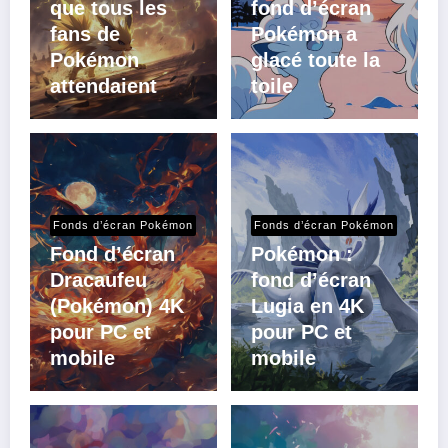
que tous les
fond d’écran
fans de
Pokémon a
Pokémon
glacé toute la
attendaient
toile
Fonds d’écran Pokémon
Fonds d’écran Pokémon
Fond d’écran
Pokémon :
Dracaufeu
fond d’écran
(Pokémon) 4K
Lugia en 4K
pour PC et
pour PC et
mobile
mobile