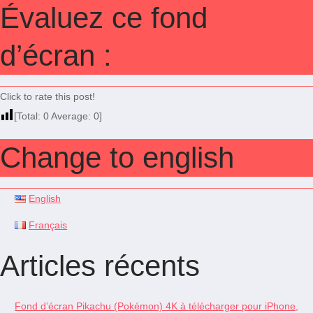
Évaluez ce fond
d’écran :
Click to rate this post!
[Total:
0
Average:
0
]
Change to english
English
Français
Articles récents
Fond d’écran Pikachu (Pokémon) 4K à télécharger pour iPhone,