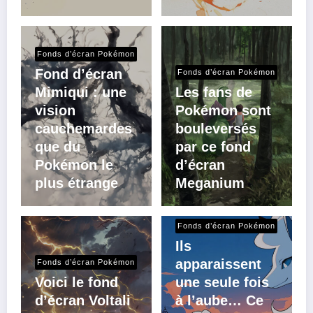
Fonds d’écran Pokémon
Fond d’écran
Fonds d’écran Pokémon
Mimiqui : une
Les fans de
vision
Pokémon sont
cauchemardes
bouleversés
que du
par ce fond
Pokémon le
d’écran
plus étrange
Meganium
Fonds d’écran Pokémon
Ils
apparaissent
Fonds d’écran Pokémon
Voici le fond
une seule fois
d’écran Voltali
à l’aube… Ce