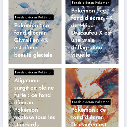
Fonds d’écran Pokémon
Pokémon : ce
fond d’écran 4K
Fonds d’écran Pokémon
Pokémon : ce
de Méga-
fond d’écran
Dracaufeu X est
Givrali en 4K
une vraie
est d’une
déflagration
beauté glaciale
visuelle
Fonds d’écran Pokémon
Aligatueur
surgit en pleine
furie : ce fond
d’écran
Fonds d’écran Pokémon
Pokémon
Pokémon : ce
explose tous les
fond d’écran
standards
Dracaufeu est