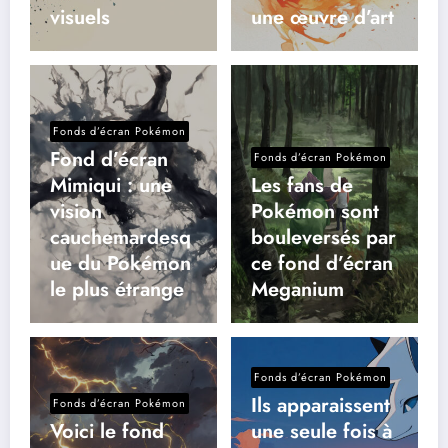
visuels
une œuvre d’art
Fonds d’écran Pokémon
Fond d’écran
Fonds d’écran Pokémon
Mimiqui : une
Les fans de
vision
Pokémon sont
cauchemardesq
bouleversés par
ue du Pokémon
ce fond d’écran
le plus étrange
Meganium
Fonds d’écran Pokémon
Ils apparaissent
Fonds d’écran Pokémon
Voici le fond
une seule fois à