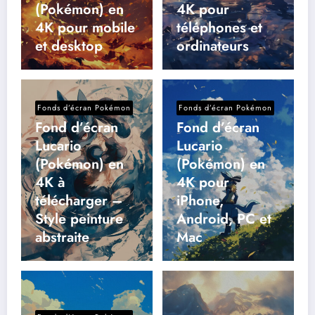
(Pokémon) en
4K pour
4K pour mobile
téléphones et
et desktop
ordinateurs
Fonds d’écran Pokémon
Fonds d’écran Pokémon
Fond d’écran
Fond d’écran
Lucario
Lucario
(Pokémon) en
(Pokémon) en
4K à
4K pour
télécharger –
iPhone,
Style peinture
Android, PC et
abstraite
Mac