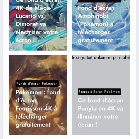
4K de Méga-
Fond d’écran
Lucario vs
Amphinobi
Dimoret va
(Pokémon) à
électriser votre
télécharger
écran !
gratuitement
Fonds d’écran Pokémon
Pokémon : fond
Fonds d’écran Pokémon
d’écran
Ce fond d’écran
Feurisson 4K à
Ponyta en 4K va
télécharger
illuminer votre
gratuitement
écran !