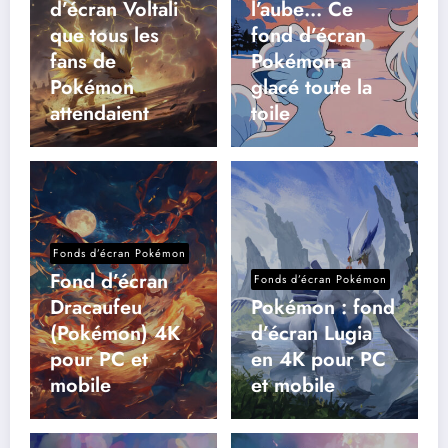
d’écran Voltali
l’aube… Ce
que tous les
fond d’écran
fans de
Pokémon a
Pokémon
glacé toute la
attendaient
toile
Fonds d’écran Pokémon
Fond d’écran
Fonds d’écran Pokémon
Dracaufeu
Pokémon : fond
(Pokémon) 4K
d’écran Lugia
pour PC et
en 4K pour PC
mobile
et mobile