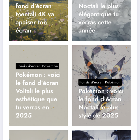
fond d’écran
Noctali le plus
Mentali 4K va
élégant que tu
apaiser ton
verras cette
écran
année
Fonds d’écran Pokémon
Pokémon : voici
le fond d’écran
Fonds d’écran Pokémon
Voltali le plus
Pokémon : voici
esthétique que
le fond d’écran
tu verras en
Noctali le plus
2025
stylé de 2025