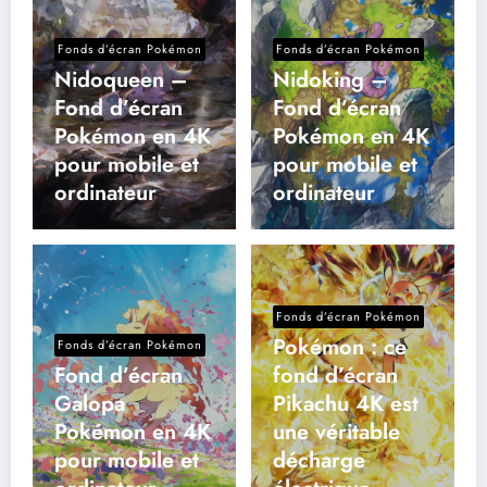
Fonds d’écran Pokémon
Fonds d’écran Pokémon
Nidoqueen –
Nidoking –
Fond d’écran
Fond d’écran
Pokémon en 4K
Pokémon en 4K
pour mobile et
pour mobile et
ordinateur
ordinateur
Fonds d’écran Pokémon
Pokémon : ce
Fonds d’écran Pokémon
Fond d’écran
fond d’écran
Galopa
Pikachu 4K est
Pokémon en 4K
une véritable
pour mobile et
décharge