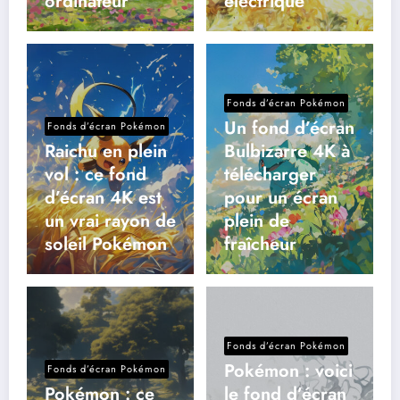
ordinateur
électrique
Fonds d’écran Pokémon
Un fond d’écran
Fonds d’écran Pokémon
Raichu en plein
Bulbizarre 4K à
vol : ce fond
télécharger
d’écran 4K est
pour un écran
un vrai rayon de
plein de
soleil Pokémon
fraîcheur
Fonds d’écran Pokémon
Pokémon : voici
Fonds d’écran Pokémon
Pokémon : ce
le fond d’écran