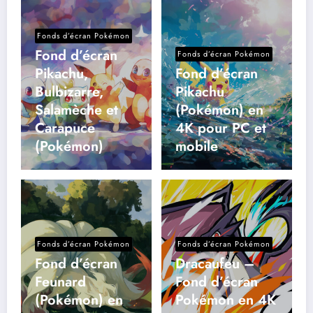
Fonds d’écran Pokémon
Fond d’écran
Fonds d’écran Pokémon
Pikachu,
Fond d’écran
Bulbizarre,
Pikachu
Salamèche et
(Pokémon) en
Carapuce
4K pour PC et
(Pokémon)
mobile
Fonds d’écran Pokémon
Fonds d’écran Pokémon
Fond d’écran
Dracaufeu –
Feunard
Fond d’écran
(Pokémon) en
Pokémon en 4K