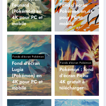
Feunard
Fond d’écran
(Pokémon) en
Pokémon en 4K
4K pour PC et
pour PC et
mobile
mobile
Fonds d’écran Pokémon
Fond d’écran
Fonds d’écran Pokémon
Lugia
Pokémon : fond
(Pokémon) en
d’écran Pichu
4K pour PC et
4K gratuit à
mobile
télécharger