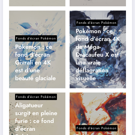
Fonds d’écran Pokémon
Pokémon : ce
fond d’écran 4K
Fonds d’écran Pokémon
Pokémon : ce
de Méga-
fond d’écran
Dracaufeu X est
Givrali en 4K
une vraie
est d’une
déflagration
beauté glaciale
visuelle
Fonds d’écran Pokémon
Aligatueur
surgit en pleine
furie : ce fond
d’écran
Fonds d’écran Pokémon