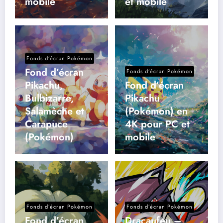
mobile
et mobile
Fonds d’écran Pokémon
Fond d’écran
Fonds d’écran Pokémon
Pikachu,
Fond d’écran
Bulbizarre,
Pikachu
Salamèche et
(Pokémon) en
Carapuce
4K pour PC et
(Pokémon)
mobile
Fonds d’écran Pokémon
Fonds d’écran Pokémon
Fond d’écran
Dracaufeu –