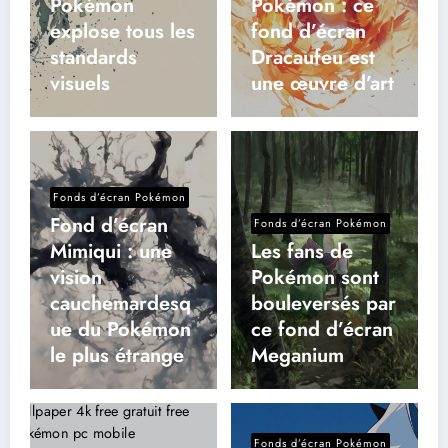
Pokémon
Pokémon : ce
explose tous les
fond d’écran
standards
Dracaufeu est
visuels
une œuvre d’art
Fonds d’écran Pokémon
Fond d’écran
Fonds d’écran Pokémon
Mimiqui : une
Les fans de
vision
Pokémon sont
cauchemardesq
bouleversés par
ue du Pokémon
ce fond d’écran
le plus étrange
Meganium
Fonds d’écran Pokémon