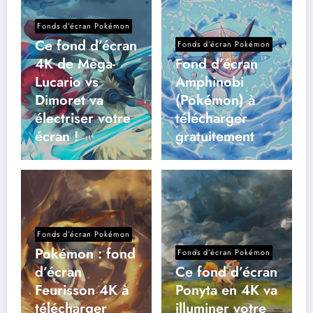
Fonds d’écran Pokémon
Ce fond d’écran
Fonds d’écran Pokémon
4K de Méga-
Fond d’écran
Lucario vs
Amphinobi
Dimoret va
(Pokémon) à
électriser votre
télécharger
écran !
gratuitement
Fonds d’écran Pokémon
Pokémon : fond
Fonds d’écran Pokémon
d’écran
Ce fond d’écran
Feurisson 4K à
Ponyta en 4K va
télécharger
illuminer votre