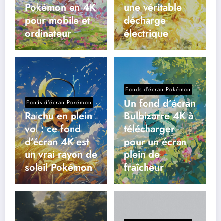
Pokémon en 4K
une véritable
pour mobile et
décharge
ordinateur
électrique
Fonds d’écran Pokémon
Un fond d’écran
Fonds d’écran Pokémon
Raichu en plein
Bulbizarre 4K à
vol : ce fond
télécharger
d’écran 4K est
pour un écran
un vrai rayon de
plein de
soleil Pokémon
fraîcheur