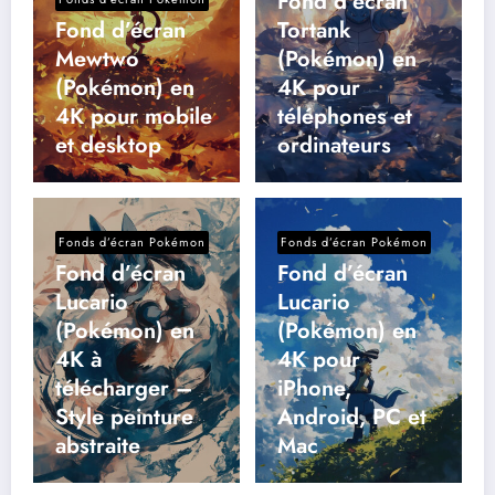
Fond d’écran
Fond d’écran
Tortank
Mewtwo
(Pokémon) en
(Pokémon) en
4K pour
4K pour mobile
téléphones et
et desktop
ordinateurs
Fonds d’écran Pokémon
Fonds d’écran Pokémon
Fond d’écran
Fond d’écran
Lucario
Lucario
(Pokémon) en
(Pokémon) en
4K à
4K pour
télécharger –
iPhone,
Style peinture
Android, PC et
abstraite
Mac