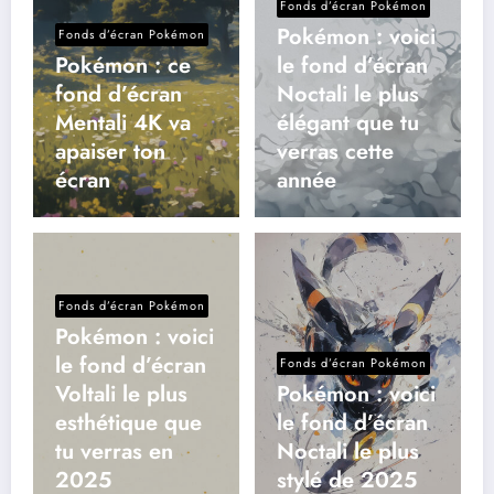
Fonds d’écran Pokémon
Pokémon : voici
Fonds d’écran Pokémon
Pokémon : ce
le fond d’écran
fond d’écran
Noctali le plus
Mentali 4K va
élégant que tu
apaiser ton
verras cette
écran
année
Fonds d’écran Pokémon
Pokémon : voici
le fond d’écran
Fonds d’écran Pokémon
Voltali le plus
Pokémon : voici
esthétique que
le fond d’écran
tu verras en
Noctali le plus
2025
stylé de 2025