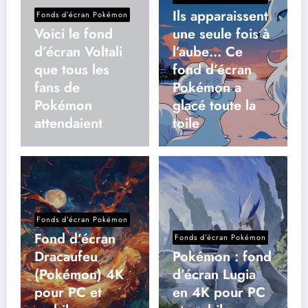
Ils apparaissent
Fonds d’écran Pokémon
Voici le fond
une seule fois à
d’écran Voltali
l’aube… Ce
que tous les
fond d’écran
fans de
Pokémon a
Pokémon
glacé toute la
attendaient
toile
Fonds d’écran Pokémon
Fond d’écran
Fonds d’écran Pokémon
Dracaufeu
Pokémon : fond
(Pokémon) 4K
d’écran Lugia
pour PC et
en 4K pour PC