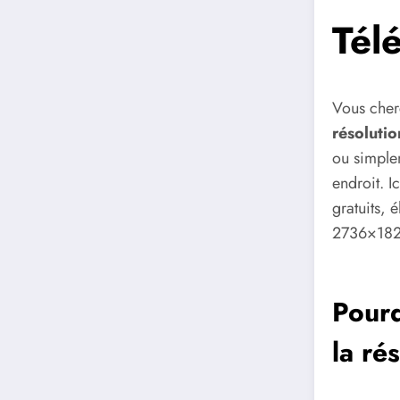
Tél
Vous che
résoluti
ou simple
endroit. 
gratuits, 
2736×182
Pourq
la ré