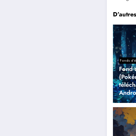
D’autre
Fonds d’
Fond 
(Poké
téléc
Andro