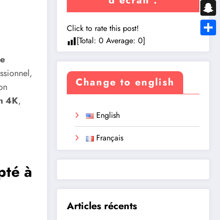
d’écran :
Messe
Snapc
Click to rate this post!
[Total:
0
Average:
0
]
Share
de
ssionnel,
Change to english
on
en 4K
,
English
Français
pté à
Articles récents