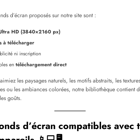
onds d’écran proposés sur notre site sont :
Ultra HD (3840×2160 px)
s à télécharger
licité ni inscription
bles en
téléchargement direct
imiez les paysages naturels, les motifs abstraits, les texture
tes ou les ambiances colorées, notre bibliothèque contient 
les goûts.
onds d’écran compatibles avec 
ppareils 📱💻🖥️