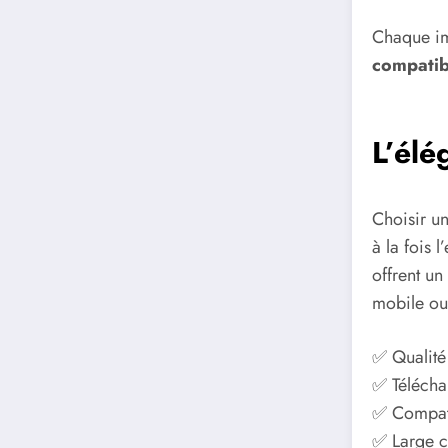
Chaque im
compatib
L’élé
Choisir u
à la fois 
offrent un
mobile ou 
✅ Qualité
✅ Télécha
✅ Compati
✅ Large c