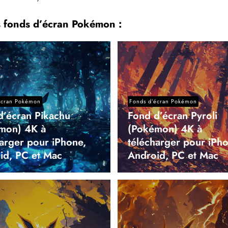
s fonds d’écran Pokémon :
écran Pokémon
Fonds d’écran Pokémon
d’écran Pikachu
Fond d’écran Pyroli
mon) 4K à
(Pokémon) 4K à
harger pour iPhone,
télécharger pour iPho
id, PC et Mac
Android, PC et Mac