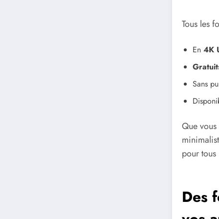
Tous les f
En
4K 
Gratuit
Sans pub
Disponi
Que vous a
minimalis
pour tous 
Des f
vos a