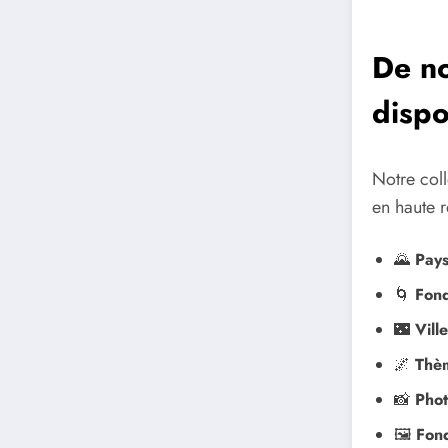
De no
dispo
Notre col
en haute r
🌄
Pays
🌀
Fond
🌃
Vill
🌌
Thèm
📸
Phot
🖼️
Fond