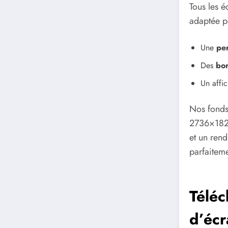
Tous les é
adaptée pe
Une
per
Des
bor
Un affic
Nos fonds
2736×1824
et un rend
parfaitem
Téléc
d’écr