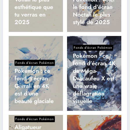
esthétique que
le fond d’écran
tu verras en
Noctali le plus
2025
stylé de 2025
Fonds d’écran Pokémon
Pokémon : ce
fond d’écran 4K
Fonds d’écran Pokémon
Pokémon : ce
de Méga-
fond d’écran
Dracaufeu X est
Givrali en 4K
une vraie
est d’une
déflagration
beauté glaciale
visuelle
Fonds d’écran Pokémon
Aligatueur