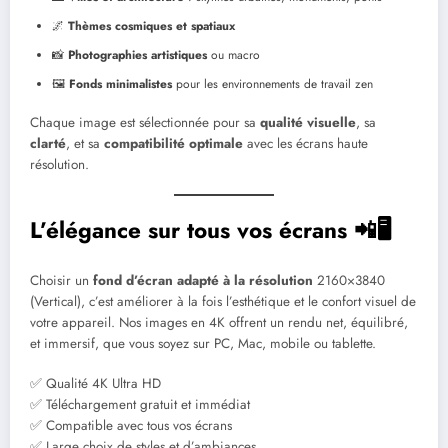
🌌
Thèmes cosmiques et spatiaux
📸
Photographies artistiques
ou macro
🖼️
Fonds minimalistes
pour les environnements de travail zen
Chaque image est sélectionnée pour sa
qualité visuelle
, sa
clarté
, et sa
compatibilité optimale
avec les écrans haute
résolution.
L’élégance sur tous vos écrans 📲🖥️
Choisir un
fond d’écran adapté à la résolution
2160×3840
(Vertical), c’est améliorer à la fois l’esthétique et le confort visuel de
votre appareil. Nos images en 4K offrent un rendu net, équilibré,
et immersif, que vous soyez sur PC, Mac, mobile ou tablette.
✅ Qualité 4K Ultra HD
✅ Téléchargement gratuit et immédiat
✅ Compatible avec tous vos écrans
✅ Large choix de styles et d’ambiances