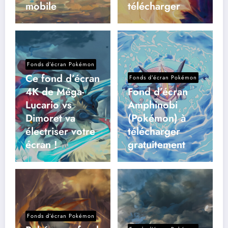
mobile
télécharger
Fonds d’écran Pokémon
Ce fond d’écran
Fonds d’écran Pokémon
4K de Méga-
Fond d’écran
Lucario vs
Amphinobi
Dimoret va
(Pokémon) à
électriser votre
télécharger
écran !
gratuitement
Fonds d’écran Pokémon