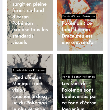
surgit en pleine
furie : ce fond
d’écran
Fonds d’écran Pokémon
Pokémon
Pokémon : ce
explose tous les
fond d’écran
standards
Dracaufeu est
visuels
une œuvre d’art
Fonds d’écran Pokémon
Fond d’écran
Fonds d’écran Pokémon
Mimiqui : une
Les fans de
vision
Pokémon sont
cauchemardesq
bouleversés par
ue du Pokémon
ce fond d’écran
le plus étrange
Meganium