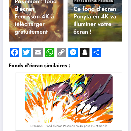
Pokémon : fond
Fonds d’écran Pokémon
d’écran
Ce fond d’écran
Feurisson 4K à
Ponyta en 4K va
télécharger
illuminer votre
gratuitement
écran !
Facebook
Twitter
Email
WhatsApp
Copy
Messenger
Snapchat
Share
Fonds d'écran similaires :
Link
Dracaufeu - Fond d'écran Pokémon en 4K pour PC et mobile