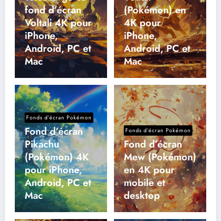
fond d’écran
(Pokémon) en
Voltali 4K pour
4K pour
iPhone,
iPhone,
Android, PC et
Android, PC et
Mac
Mac
Fonds d’écran Pokémon
Fond d’écran
Fonds d’écran Pokémon
Pikachu
Fond d’écran
(Pokémon) 4K
Mew (Pokémon)
pour iPhone,
en 4K pour
Android, PC et
mobile et
Mac
desktop