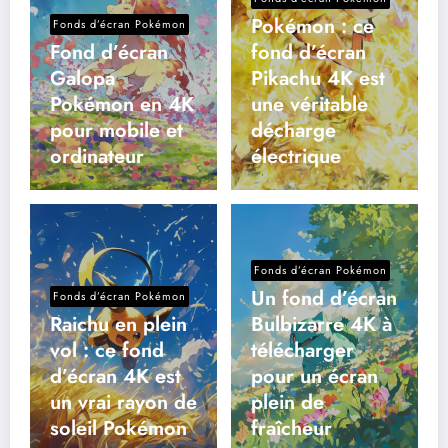
Pokémon : ce
Fonds d’écran Pokémon
Fond d’écran
fond d’écran
Galopa
Pikachu 4K est
Pokémon en 4K
une véritable
pour mobile et
décharge
ordinateur
électrique
Fonds d’écran Pokémon
Un fond d’écran
Fonds d’écran Pokémon
Raichu en plein
Bulbizarre 4K à
vol : ce fond
télécharger
d’écran 4K est
pour un écran
un vrai rayon de
plein de
soleil Pokémon
fraîcheur