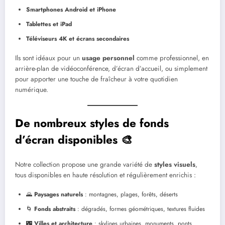
Smartphones Android et iPhone
Tablettes et iPad
Téléviseurs 4K et écrans secondaires
Ils sont idéaux pour un
usage personnel
comme professionnel, en
arrière-plan de vidéoconférence, d’écran d’accueil, ou simplement
pour apporter une touche de fraîcheur à votre quotidien
numérique.
De nombreux styles de fonds
d’écran disponibles 🎨
Notre collection propose une grande variété de
styles visuels
,
tous disponibles en haute résolution et régulièrement enrichis :
🌄
Paysages naturels
: montagnes, plages, forêts, déserts
🌀
Fonds abstraits
: dégradés, formes géométriques, textures fluides
🌃
Villes et architecture
: skylines urbaines, monuments, ponts