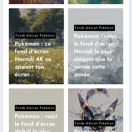
Fonds d’écran Pokémon
Pokémon : voici
Fonds d’écran Pokémon
Pokémon : ce
le fond d’écran
fond d’écran
Noctali le plus
Mentali 4K va
élégant que tu
apaiser ton
verras cette
écran
année
Fonds d’écran Pokémon
Pokémon : voici
le fond d’écran
Fonds d’écran Pokémon
Voltali le plus
Pokémon : voici