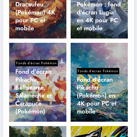
Dracaufeu
Pokémon : fond
(Pokémon) 4K
d’écran Lugia
pour PC et
en 4K pour PC
mobile
et mobile
Fonds d’écran Pokémon
Fond d’écran
Fonds d’écran Pokémon
Pikachu,
Fond d’écran
Bulbizarre,
Pikachu
Salamèche et
(Pokémon) en
Carapuce
4K pour PC et
(Pokémon)
mobile