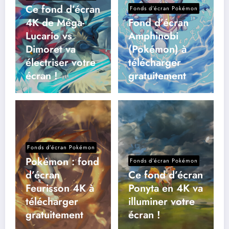
Ce fond d’écran
Fonds d’écran Pokémon
4K de Méga-
Fond d’écran
Lucario vs
Amphinobi
Dimoret va
(Pokémon) à
électriser votre
télécharger
écran !
gratuitement
Fonds d’écran Pokémon
Pokémon : fond
Fonds d’écran Pokémon
d’écran
Ce fond d’écran
Feurisson 4K à
Ponyta en 4K va
télécharger
illuminer votre
gratuitement
écran !