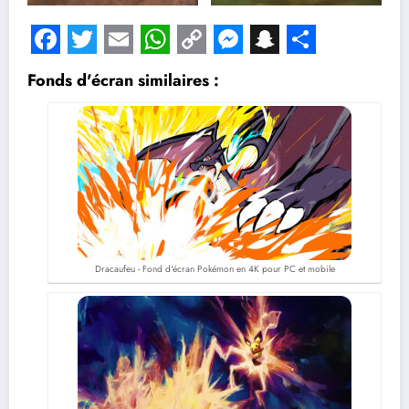
Facebook
Twitter
Email
WhatsApp
Copy
Messenger
Snapchat
Share
Fonds d'écran similaires :
Link
Dracaufeu - Fond d'écran Pokémon en 4K pour PC et mobile