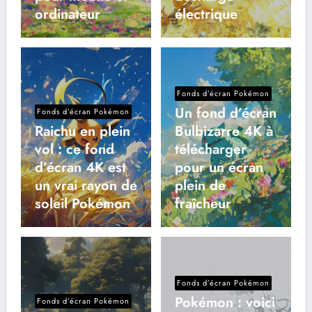
ordinateur
électrique
Fonds d’écran Pokémon
Un fond d’écran
Fonds d’écran Pokémon
Raichu en plein
Bulbizarre 4K à
vol : ce fond
télécharger
d’écran 4K est
pour un écran
un vrai rayon de
plein de
soleil Pokémon
fraîcheur
Fonds d’écran Pokémon
Pokémon : voici
Fonds d’écran Pokémon