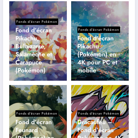
Fonds d’écran Pokémon
Fond d’écran
Fonds d’écran Pokémon
Pikachu,
Fond d’écran
Bulbizarre,
Pikachu
Salamèche et
(Pokémon) en
Carapuce
4K pour PC et
(Pokémon)
mobile
Fonds d’écran Pokémon
Fonds d’écran Pokémon
Fond d’écran
Dracaufeu –
Feunard
Fond d’écran