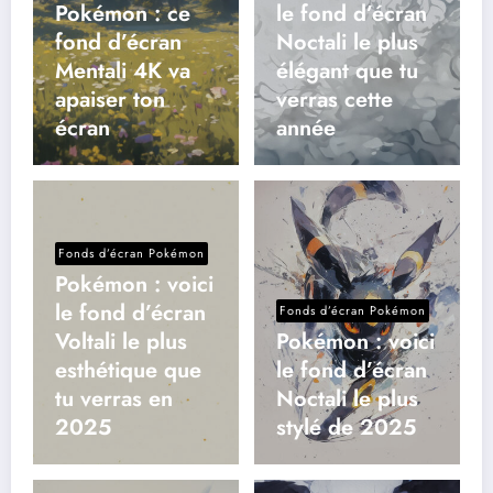
Pokémon : ce
le fond d’écran
fond d’écran
Noctali le plus
Mentali 4K va
élégant que tu
apaiser ton
verras cette
écran
année
Fonds d’écran Pokémon
Pokémon : voici
le fond d’écran
Fonds d’écran Pokémon
Voltali le plus
Pokémon : voici
esthétique que
le fond d’écran
tu verras en
Noctali le plus
2025
stylé de 2025