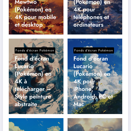
Mewtwo
(Pokémon) en
(Pokémon) en
4K pour
4K pour mobile
téléphones et
et desktop
ordinateurs
Fonds d’écran Pokémon
Fonds d’écran Pokémon
Fond d’écran
Fond d’écran
Lucario
Lucario
(Pokémon) en
(Pokémon) en
4K à
4K pour
télécharger –
iPhone,
Style peinture
Android, PC et
abstraite
Mac