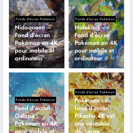
Fonds d’écran Pokémon
Fonds d’écran Pokémon
Nidoqueen –
Nidoking –
Fond d’écran
Fond d’écran
Pokémon en 4K
Pokémon en 4K
pour mobile et
pour mobile et
ordinateur
ordinateur
Fonds d’écran Pokémon
Pokémon : ce
Fonds d’écran Pokémon
Fond d’écran
fond d’écran
Galopa
Pikachu 4K est
Pokémon en 4K
une véritable
pour mobile et
décharge