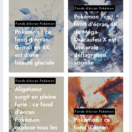
Fonds d’écran Pokémon
Pokémon : ce
fond d’écran 4K
Fonds d’écran Pokémon
Pokémon : ce
de Méga-
fond d’écran
Dracaufeu X est
Givrali en 4K
une vraie
est d’une
déflagration
beauté glaciale
visuelle
Fonds d’écran Pokémon
Aligatueur
surgit en pleine
furie : ce fond
d’écran
Fonds d’écran Pokémon
Pokémon
Pokémon : ce
explose tous les
fond d’écran