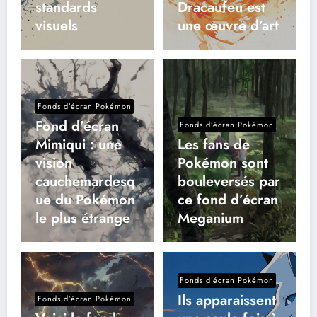
standards
Dracaufeu est
visuels
une œuvre d’art
Fonds d’écran Pokémon
Fond d’écran
Fonds d’écran Pokémon
Mimiqui : une
Les fans de
vision
Pokémon sont
cauchemardesq
bouleversés par
ue du Pokémon
ce fond d’écran
le plus étrange
Meganium
Fonds d’écran Pokémon
Ils apparaissent
Fonds d’écran Pokémon