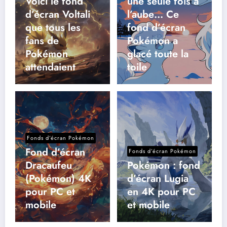
Voici le fond
une seule fois à
d’écran Voltali
l’aube… Ce
que tous les
fond d’écran
fans de
Pokémon a
Pokémon
glacé toute la
attendaient
toile
Fonds d’écran Pokémon
Fond d’écran
Fonds d’écran Pokémon
Dracaufeu
Pokémon : fond
(Pokémon) 4K
d’écran Lugia
pour PC et
en 4K pour PC
mobile
et mobile