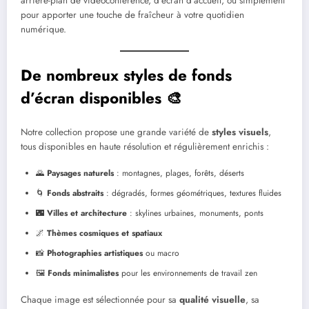
arrière-plan de vidéoconférence, d’écran d’accueil, ou simplement
pour apporter une touche de fraîcheur à votre quotidien
numérique.
De nombreux styles de fonds
d’écran disponibles 🎨
Notre collection propose une grande variété de
styles visuels
,
tous disponibles en haute résolution et régulièrement enrichis :
🌄
Paysages naturels
: montagnes, plages, forêts, déserts
🌀
Fonds abstraits
: dégradés, formes géométriques, textures fluides
🌃
Villes et architecture
: skylines urbaines, monuments, ponts
🌌
Thèmes cosmiques et spatiaux
📸
Photographies artistiques
ou macro
🖼️
Fonds minimalistes
pour les environnements de travail zen
Chaque image est sélectionnée pour sa
qualité visuelle
, sa