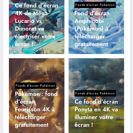
Ce fond d’écran
Fonds d’écran Pokémon
4K de Méga-
Fond d’écran
Lucario vs
Amphinobi
Dimoret va
(Pokémon) à
électriser votre
télécharger
écran !
gratuitement
Fonds d’écran Pokémon
Pokémon : fond
Fonds d’écran Pokémon
d’écran
Ce fond d’écran
Feurisson 4K à
Ponyta en 4K va
télécharger
illuminer votre
gratuitement
écran !