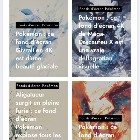
Fonds d’écran Pokémon
Pokémon : ce
fond d’écran 4K
Fonds d’écran Pokémon
Pokémon : ce
de Méga-
fond d’écran
Dracaufeu X est
Givrali en 4K
une vraie
est d’une
déflagration
beauté glaciale
visuelle
Fonds d’écran Pokémon
Aligatueur
surgit en pleine
furie : ce fond
d’écran
Fonds d’écran Pokémon
Pokémon
Pokémon : ce
explose tous les
fond d’écran