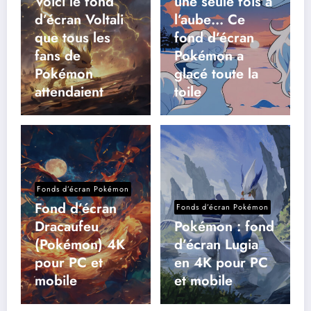
Voici le fond
une seule fois à
d’écran Voltali
l’aube… Ce
que tous les
fond d’écran
fans de
Pokémon a
Pokémon
glacé toute la
attendaient
toile
Fonds d’écran Pokémon
Fond d’écran
Fonds d’écran Pokémon
Dracaufeu
Pokémon : fond
(Pokémon) 4K
d’écran Lugia
pour PC et
en 4K pour PC
mobile
et mobile