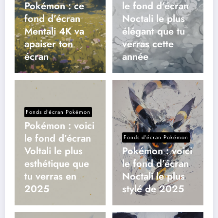
Pokémon : ce
le fond d’écran
fond d’écran
Noctali le plus
Mentali 4K va
élégant que tu
apaiser ton
verras cette
écran
année
Fonds d’écran Pokémon
Pokémon : voici
le fond d’écran
Fonds d’écran Pokémon
Voltali le plus
Pokémon : voici
esthétique que
le fond d’écran
tu verras en
Noctali le plus
2025
stylé de 2025