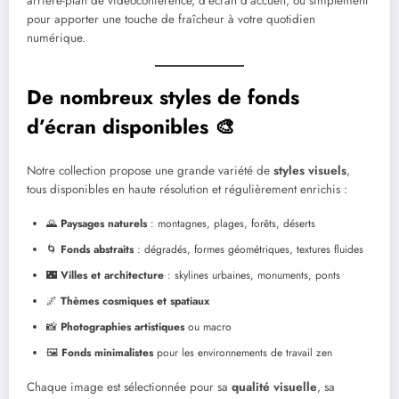
arrière-plan de vidéoconférence, d’écran d’accueil, ou simplement
pour apporter une touche de fraîcheur à votre quotidien
numérique.
De nombreux styles de fonds
d’écran disponibles 🎨
Notre collection propose une grande variété de
styles visuels
,
tous disponibles en haute résolution et régulièrement enrichis :
🌄
Paysages naturels
: montagnes, plages, forêts, déserts
🌀
Fonds abstraits
: dégradés, formes géométriques, textures fluides
🌃
Villes et architecture
: skylines urbaines, monuments, ponts
🌌
Thèmes cosmiques et spatiaux
📸
Photographies artistiques
ou macro
🖼️
Fonds minimalistes
pour les environnements de travail zen
Chaque image est sélectionnée pour sa
qualité visuelle
, sa