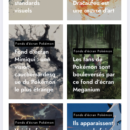
standards
Dracaufeu est
visuels
une œuvre d’art
Fonds d’écran Pokémon
Fond d’écran
Fonds d’écran Pokémon
Mimiqui : une
Les fans de
vision
Pokémon sont
cauchemardesq
bouleversés par
ue du Pokémon
ce fond d’écran
le plus étrange
Meganium
Fonds d’écran Pokémon
Ils apparaissent
Fonds d’écran Pokémon