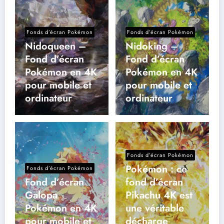
Fonds d’écran Pokémon
Fonds d’écran Pokémon
Nidoqueen –
Nidoking –
Fond d’écran
Fond d’écran
Pokémon en 4K
Pokémon en 4K
pour mobile et
pour mobile et
ordinateur
ordinateur
Fonds d’écran Pokémon
Pokémon : ce
Fonds d’écran Pokémon
Fond d’écran
fond d’écran
Galopa
Pikachu 4K est
Pokémon en 4K
une véritable
pour mobile et
décharge