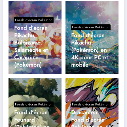
Fonds d’écran Pokémon
Fond d’écran
Fonds d’écran Pokémon
Pikachu,
Fond d’écran
Bulbizarre,
Pikachu
Salamèche et
(Pokémon) en
Carapuce
4K pour PC et
(Pokémon)
mobile
Fonds d’écran Pokémon
Fonds d’écran Pokémon
Fond d’écran
Dracaufeu –
Feunard
Fond d’écran