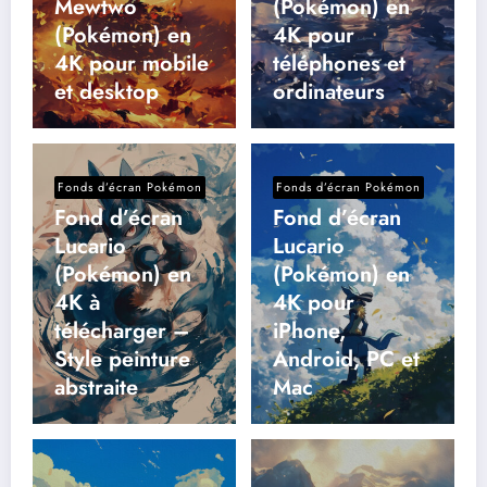
Mewtwo
(Pokémon) en
(Pokémon) en
4K pour
4K pour mobile
téléphones et
et desktop
ordinateurs
Fonds d’écran Pokémon
Fonds d’écran Pokémon
Fond d’écran
Fond d’écran
Lucario
Lucario
(Pokémon) en
(Pokémon) en
4K à
4K pour
télécharger –
iPhone,
Style peinture
Android, PC et
abstraite
Mac