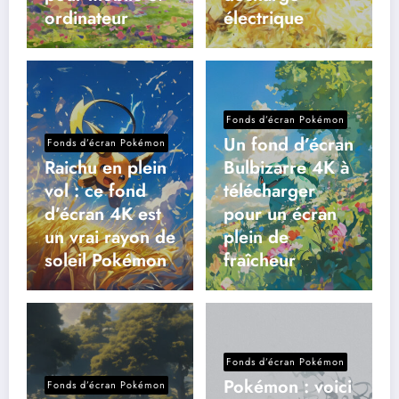
ordinateur
électrique
Fonds d’écran Pokémon
Un fond d’écran
Fonds d’écran Pokémon
Raichu en plein
Bulbizarre 4K à
vol : ce fond
télécharger
d’écran 4K est
pour un écran
un vrai rayon de
plein de
soleil Pokémon
fraîcheur
Fonds d’écran Pokémon
Pokémon : voici
Fonds d’écran Pokémon