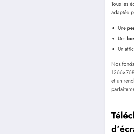
Tous les é
adaptée pe
Une
per
Des
bor
Un affic
Nos fonds
1366×768,
et un rend
parfaitem
Téléc
d’écr