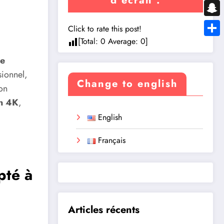
d’écran :
Messe
Snapc
Click to rate this post!
[Total:
0
Average:
0
]
Share
de
ionnel,
Change to english
on
en 4K
,
English
Français
pté à
Articles récents