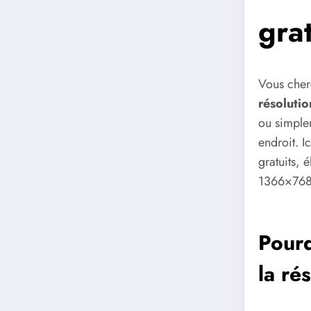
grat
Vous che
résoluti
ou simple
endroit. 
gratuits, 
1366×768
Pourq
la ré