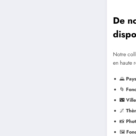
De no
dispo
Notre col
en haute r
🌄
Pays
🌀
Fond
🌃
Vill
🌌
Thèm
📸
Phot
🖼️
Fond