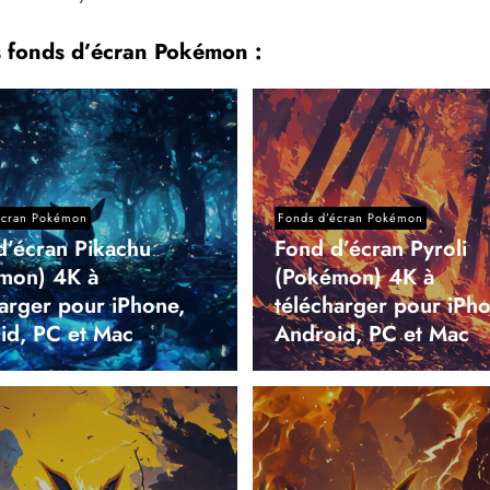
s fonds d’écran Pokémon :
écran Pokémon
Fonds d’écran Pokémon
d’écran Pikachu
Fond d’écran Pyroli
mon) 4K à
(Pokémon) 4K à
harger pour iPhone,
télécharger pour iPho
id, PC et Mac
Android, PC et Mac