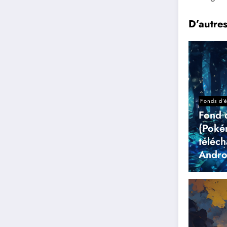
D’autre
Fonds d’
Fond 
(Poké
téléc
Andro