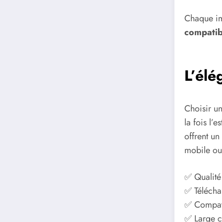
Chaque im
compatib
L’élé
Choisir u
la fois l’
offrent un
mobile ou 
✅ Qualité
✅ Télécha
✅ Compati
✅ Large c