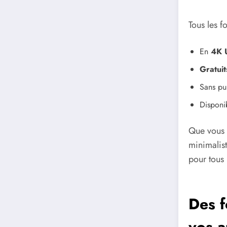
Tous les f
En
4K 
Gratuit
Sans pub
Disponi
Que vous a
minimalis
pour tous 
Des f
vos a