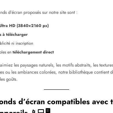
onds d’écran proposés sur notre site sont :
Ultra HD (3840×2160 px)
s à télécharger
licité ni inscription
bles en
téléchargement direct
imiez les paysages naturels, les motifs abstraits, les texture
tes ou les ambiances colorées, notre bibliothèque contient 
les goûts.
onds d’écran compatibles avec 
ppareils 📱💻🖥️