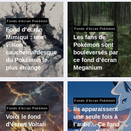
Fonds d’écran Pokémon
Fond d’écran
Fonds d’écran Pokémon
Mimiqui : une
Les fans de
vision
Pokémon sont
cauchemardesque
bouleversés par
du Pokémon le
ce fond d’écran
plus étrange
Meganium
Fonds d’écran Pokémon
Ils apparaissent
Fonds d’écran Pokémon
Voici le fond
une seule fois à
d’écran Voltali
l’aube… Ce fond