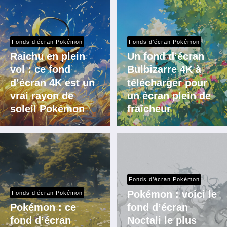
Fonds d’écran Pokémon
Fonds d’écran Pokémon
Raichu en plein
Un fond d’écran
vol : ce fond
Bulbizarre 4K à
d’écran 4K est un
télécharger pour
vrai rayon de
un écran plein de
soleil Pokémon
fraîcheur
Fonds d’écran Pokémon
Pokémon : voici le
Fonds d’écran Pokémon
Pokémon : ce
fond d’écran
fond d’écran
Noctali le plus