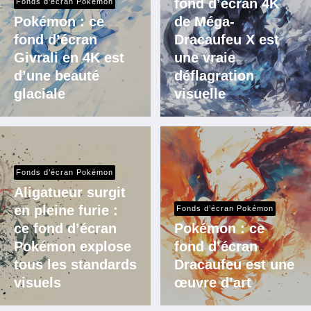
fond d’écran 4K
Fonds d’écran Pokémon
Pokémon : ce
de Méga-
fond d’écran
Dracaufeu X est
Givrali en 4K est
une vraie
d’une beauté
déflagration
glaciale
visuelle
Fonds d’écran Pokémon
Aligatueur surgit
en pleine furie :
Fonds d’écran Pokémon
ce fond d’écran
Pokémon : ce
Pokémon explose
fond d’écran
tous les standards
Dracaufeu est une
visuels
œuvre d’art