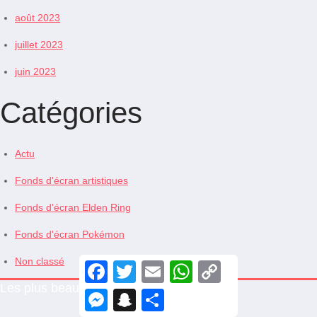
août 2023
juillet 2023
juin 2023
Catégories
Actu
Fonds d'écran artistiques
Fonds d'écran Elden Ring
Fonds d'écran Pokémon
Non classé
F
T
E
W
C
a
w
m
h
o
Les plus beaux fonds d’écran
c
i
a
a
p
M
S
S
e
t
i
t
y
e
n
h
b
t
l
s
L