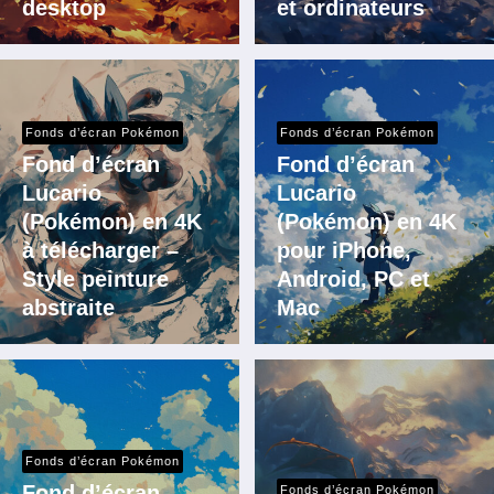
desktop
et ordinateurs
Fonds d’écran Pokémon
Fonds d’écran Pokémon
Fond d’écran
Fond d’écran
Lucario
Lucario
(Pokémon) en 4K
(Pokémon) en 4K
à télécharger –
pour iPhone,
Style peinture
Android, PC et
abstraite
Mac
Fonds d’écran Pokémon
Fond d’écran
Fonds d’écran Pokémon