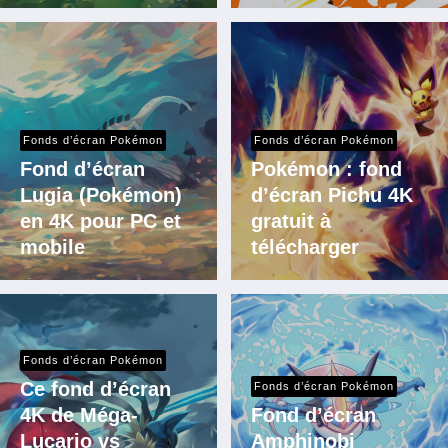
Fonds d’écran Pokémon
Fonds d’écran Pokémon
Fond d’écran
Pokémon : fond
Lugia (Pokémon)
d’écran Pichu 4K
en 4K pour PC et
gratuit à
mobile
télécharger
Fonds d’écran Pokémon
Ce fond d’écran
Fonds d’écran Pokémon
4K de Méga-
Fond d’écran
Lucario vs
Amphinobi