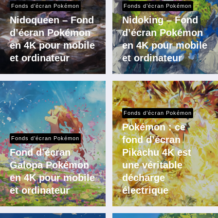
Fonds d’écran Pokémon
Fonds d’écran Pokémon
Nidoqueen – Fond
Nidoking – Fond
d’écran Pokémon
d’écran Pokémon
en 4K pour mobile
en 4K pour mobile
et ordinateur
et ordinateur
Fonds d’écran Pokémon
Pokémon : ce
fond d’écran
Fonds d’écran Pokémon
Fond d’écran
Pikachu 4K est
Galopa Pokémon
une véritable
en 4K pour mobile
décharge
et ordinateur
électrique