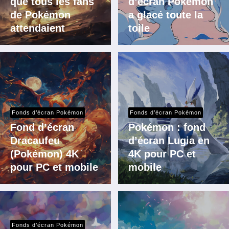
que tous les fans
d’écran Pokémon
de Pokémon
a glacé toute la
attendaient
toile
Fonds d’écran Pokémon
Fonds d’écran Pokémon
Fond d’écran
Pokémon : fond
Dracaufeu
d’écran Lugia en
(Pokémon) 4K
4K pour PC et
pour PC et mobile
mobile
Fonds d’écran Pokémon