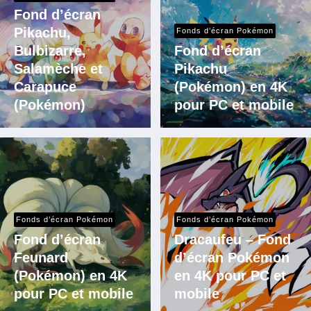
Fond d’écran
Pikachu,
Fonds d’écran Pokémon
Bulbizarre,
Fond d’écran
Salamèche et
Pikachu
Carapuce
(Pokémon) en 4K
(Pokémon)
pour PC et mobile
Fonds d’écran Pokémon
Fonds d’écran Pokémon
Fond d’écran
Dracaufeu – Fond
Feunard
d’écran Pokémon
(Pokémon) en 4K
en 4K pour PC et
pour PC et mobile
mobile