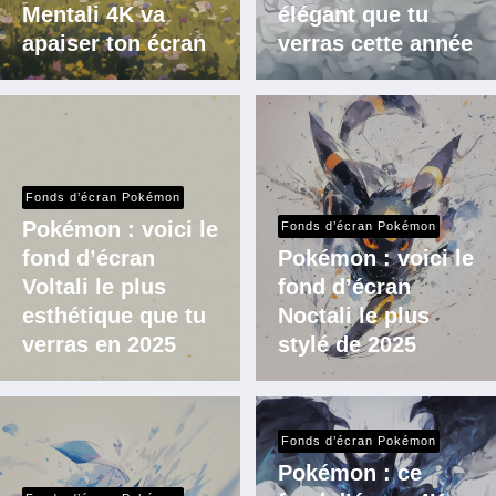
Mentali 4K va
élégant que tu
apaiser ton écran
verras cette année
Fonds d’écran Pokémon
Pokémon : voici le
Fonds d’écran Pokémon
fond d’écran
Pokémon : voici le
Voltali le plus
fond d’écran
esthétique que tu
Noctali le plus
verras en 2025
stylé de 2025
Fonds d’écran Pokémon
Pokémon : ce