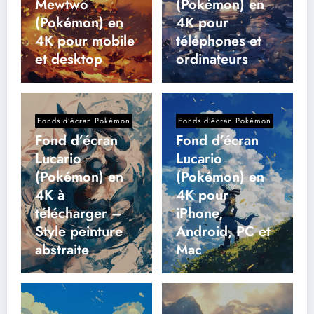
Mewtwo
(Pokémon) en
(Pokémon) en
4K pour
4K pour mobile
téléphones et
et desktop
ordinateurs
Fonds d’écran Pokémon
Fonds d’écran Pokémon
Fond d’écran
Fond d’écran
Lucario
Lucario
(Pokémon) en
(Pokémon) en
4K à
4K pour
télécharger –
iPhone,
Style peinture
Android, PC et
abstraite
Mac