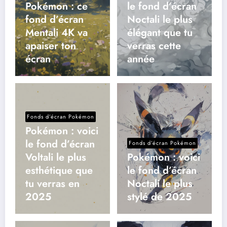
Pokémon : ce
le fond d’écran
fond d’écran
Noctali le plus
Mentali 4K va
élégant que tu
apaiser ton
verras cette
écran
année
Fonds d’écran Pokémon
Pokémon : voici
le fond d’écran
Fonds d’écran Pokémon
Voltali le plus
Pokémon : voici
esthétique que
le fond d’écran
tu verras en
Noctali le plus
2025
stylé de 2025