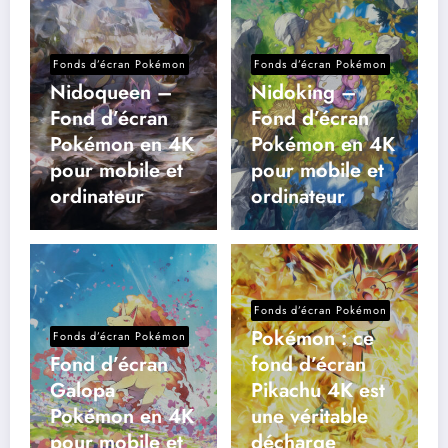
Fonds d’écran Pokémon
Fonds d’écran Pokémon
Nidoqueen –
Nidoking –
Fond d’écran
Fond d’écran
Pokémon en 4K
Pokémon en 4K
pour mobile et
pour mobile et
ordinateur
ordinateur
Fonds d’écran Pokémon
Pokémon : ce
Fonds d’écran Pokémon
Fond d’écran
fond d’écran
Galopa
Pikachu 4K est
Pokémon en 4K
une véritable
pour mobile et
décharge