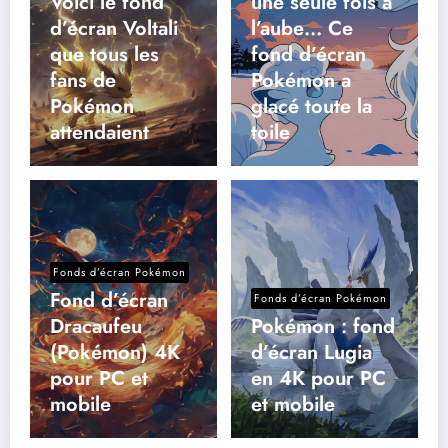
Voici le fond
une seule fois à
d’écran Voltali
l’aube… Ce
que tous les
fond d’écran
fans de
Pokémon a
Pokémon
glacé toute la
attendaient
toile
Fonds d’écran Pokémon
Fond d’écran
Fonds d’écran Pokémon
Dracaufeu
Pokémon : fond
(Pokémon) 4K
d’écran Lugia
pour PC et
en 4K pour PC
mobile
et mobile