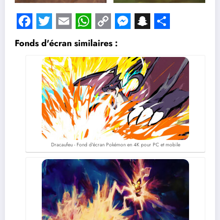
Facebook
Twitter
Email
WhatsApp
Copy
Messenger
Snapchat
Share
Fonds d'écran similaires :
Link
Dracaufeu - Fond d'écran Pokémon en 4K pour PC et mobile